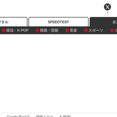
X
ジタル
SPEEDTEST
エ
韓流・K-POP
韓国・芸能
音楽
スポーツ
I
Google Pixel 9
韓国ドラマ
K-POP