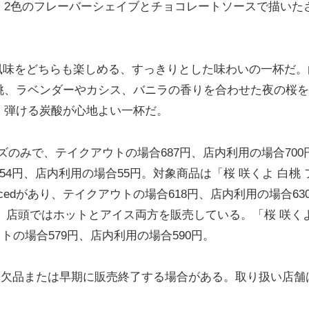
、2色のフレーバーシェイブとチョコレートソースで描いた
風味をどちらも楽しめる、すっきりとした味わいの一杯だ。
桃、ラベンダーやカシス、バニラの香りを合わせた夜の桜を
、弾ける炭酸が心地よい一杯だ。
イズのみで、テイクアウトの場合687円、店内利用の場合700
54円、店内利用の場合55円。対象商品は「桜 咲くよ 白桃 
cedがあり、テイクアウトの場合618円、店内利用の場合63
のみの提供で、店頭ではホットとアイス両方を販売している。「桜 咲く
ウトの場合579円、店内利用の場合590円。
的な欠品または早期に販売終了する場合がある。取り扱い店舗