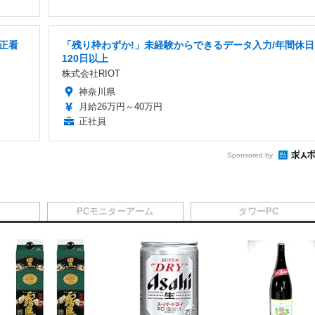
正看
「残り枠わずか!」未経験からできるデータ入力/年間休日
120日以上
株式会社RIOT
神奈川県
月給26万円～40万円
正社員
Sponsored by
PCモニターアーム
タワーPC