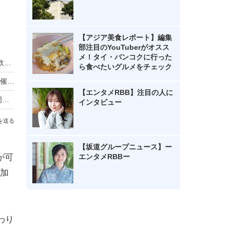
【アジア美食レポート】編集
部注目のYouTuberがオスス
メ！タイ・バンコクに行った
近江牛×クラフトビールを電車で満喫！一番搾り飲み放題も復活「近江ビア電2026」運行
ら食べたいグルメをチェック
リーベルホテル大阪、秋のディナービュッフェ開催！国産牛ローストビーフからハロウィンスイーツまで
【エンタメRBB】注目の人に
ローソン「からあげクン」累計50億食突破！40周年記念で8月10日まで2個増量
インタビュー
を送る
【坂道グループニュース】ー
エンタメRBBー
が可
加
わり