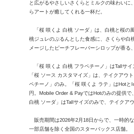
と広がるやさしいさくらとミルクの味わいに
らアートが癒してくれる一杯だ。
「桜 咲くよ 白桃 ソーダ」は、白桃と桜の
桃ジュレのぷるんとした食感に、さくらや白
メージしたピーチフレーバーシロップが香る
「桜 咲くよ 白桃 フラペチーノ」はTallサ
「桜 ソース カスタマイズ」は、テイクアウト
ペチーノ」のみ。「桜 咲くよ ラテ」はHotとI
円。Mobile Order & PayではHot
白桃 ソーダ」はTallサイズのみで、テイクア
販売期間は2026年2月18日からで、一時
一部店舗を除く全国のスターバックス店舗。