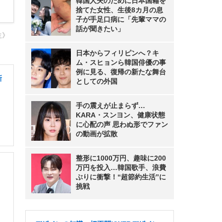
韓国人夫のために日本国籍を
捨てた女性、生後8カ月の息
子が手足口病に「先輩ママの
話が聞きたい」
生》
日本からフィリピンへ？キ
ム・スヒョンら韓国俳優の事
例に見る、復帰の新たな舞台
新
としての外国
手の震えが止まらず…
KARA・スンヨン、健康状態
に心配の声 思わぬ形でファン
の動画が拡散
整形に1000万円、趣味に200
万円を投入…韓国歌手、浪費
ぶりに衝撃！“超節約生活”に
挑戦