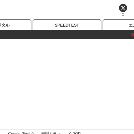
X
ジタル
SPEEDTEST
エ
I
Google Pixel 9
韓国ドラマ
K-POP