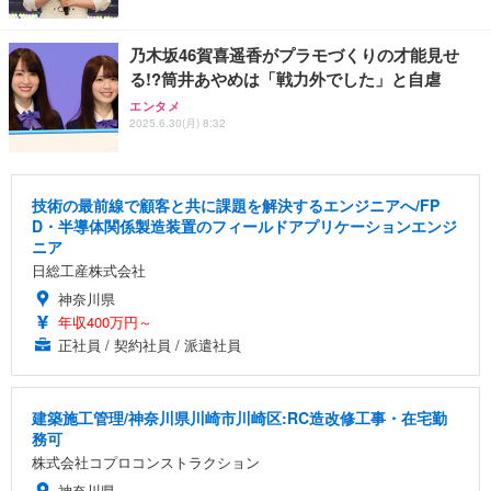
乃木坂46賀喜遥香がプラモづくりの才能見せ
る!?筒井あやめは「戦力外でした」と自虐
エンタメ
2025.6.30(月) 8:32
技術の最前線で顧客と共に課題を解決するエンジニアへ/FP
D・半導体関係製造装置のフィールドアプリケーションエンジ
ニア
日総工産株式会社
神奈川県
年収400万円～
正社員 / 契約社員 / 派遣社員
建築施工管理/神奈川県川崎市川崎区:RC造改修工事・在宅勤
務可
株式会社コプロコンストラクション
神奈川県