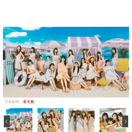
乃木坂46
全 6 枚
‹