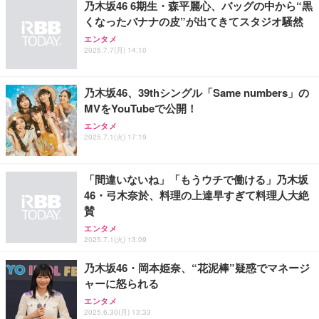
乃木坂46 6期生・森平麗心、バッグの中から“黒
くなったバナナの皮”が出てきてスタジオ騒然
エンタメ
2025.7.7(月) 14:10
乃木坂46、39thシングル「Same numbers」の
MVをYouTubeで公開！
エンタメ
2025.7.1(火) 17:19
「間違いないね」「もうウチで働ける」乃木坂
46・弓木奈於、料理の上達早すぎて料理人大絶
賛
エンタメ
2025.7.1(火) 13:09
乃木坂46・岡本姫奈、“花泥棒”疑惑でマネージ
ャーに怒られる
エンタメ
2025.6.30(月) 13:33