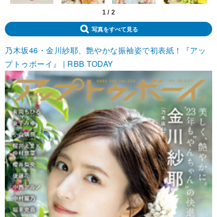
1
/
2
写真をすべて見る
乃木坂46・金川紗耶、艶やかな振袖姿で初表紙！『アッ
プトゥボーイ』 | RBB TODAY