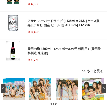
￥4,080
アサヒ スーパードライ [缶] 135ml x 24本 [ケース販
売] [アサヒ 国産 ビール 缶 ALC 5%] LT-1226
￥3,493
天羽の梅 1800ml （ハイボールの元 焼酎用）[天羽飲
料製造 東京都]
￥1,750
>> もっと見る
松阪牛 グルメ ハンバーグ 【誕生日ギフトセット】
誕生日プレゼント 高級 ハンバーグ 肉 ギフト 牛肉
‹
マイケル・ジャクソン Ｔｈｉｓ Ｉｓ Ｉｔ
食べ物 冷凍 高級 内祝 お返し 人気 お取り寄せ グル
メ 出産 男性 土産 女性 お父さん お母さん
￥4,000
1
/
2