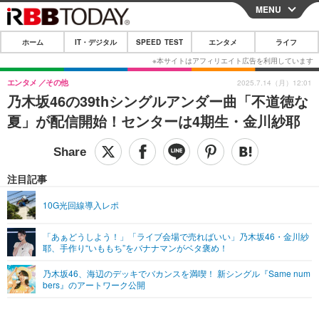
MENU
CLOSE
ホーム
IT・デジタル
SPEED TEST
エンタメ
ライフ
ホーム
IT・デジタル
エンタメ
その他
2025.7.14（月）12:01
乃木坂46の39thシングルアンダー曲「不道徳な
IT・デジタルTOP
スマートフォン
SPEED TEST
夏」が配信開始！センターは4期生・金川紗耶
ネタ
ガジェット・ツール
エンタメ
ショッピング
その他
エンタメTOP
映画・ドラマ
ライフ
注目記事
韓流・K-POP
韓国・芸能
ライフTOP
グルメ
リリース一覧
10G光回線導入レポ
音楽
スポーツ
ペット
ショッピング
プッシュ通知の停止方法
「あぁどうしよう！」「ライブ会場で売ればいい」乃木坂46・金川紗
耶、手作り“いももち”をバナナマンがベタ褒め！
グラビア
ブログ
その他
乃木坂46、海辺のデッキでバカンスを満喫！ 新シングル『Same num
ショッピング
その他
bers』のアートワーク公開