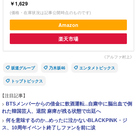
￥1,629
(価格・在庫状況は記事公開時点のものです)
Amazon
楽天市場
《アルファ村上》
坂道グループ
乃木坂46
エンタメトピックス
トップトピックス
【注目記事】
>
BTSメンバーからの借金に飲酒運転...自粛中に脳出血で倒
れた韓国芸人、退院 麻痺が残る状態で出廷へ
>
何を意味するのか...めったに泣かないBLACKPINK・ジ
ス、10周年イベント終了しファンを前に涙