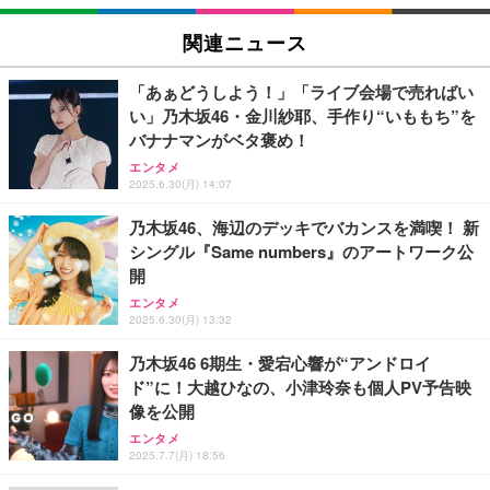
松阪牛 グルメ ハンバーグ【オレンジ花束カード】
松坂牛 花 カード 高級ハンバーグ 肉 ギフト 牛肉 食
ハイスクール・ミュージカル (吹替版)
関連ニュース
べ物 冷凍 高級 プレゼント 内祝 お返し 人気 お取り
￥400
寄せ グルメ
￥4,000
「あぁどうしよう！」「ライブ会場で売ればい
い」乃木坂46・金川紗耶、手作り“いももち”を
父の日ギフト 松阪牛 グルメ ハンバーグ【父の日短
バナナマンがベタ褒め！
冊 ブルー花束カード】父の日 食べ物 肉 父 お父さん
Shall we ダンス？
エンタメ
お取り寄せグルメ おつまみ ハンバーグギフト 冷凍
2025.6.30(月) 14:07
松良 お取り寄せ 絶品
￥4,000
乃木坂46、海辺のデッキでバカンスを満喫！ 新
シングル『Same numbers』のアートワーク公
お中元 ギフト 【TV紹介されました♪】 純系 名古屋
開
コーチン 燻製 4種 セット おつまみ お取り寄せグル
INI THE MOVIE『I Need I』
メ 100％国産 高級 地鶏 お肉 ハム ソーセージ 冷凍
エンタメ
￥2,100
化粧箱入り 手提げ紙袋 熨斗対応可 南部食鶏 RK-29-
2025.6.30(月) 13:32
￥4,066
B-R
乃木坂46 6期生・愛宕心響が“アンドロイ
ド”に！大越ひなの、小津玲奈も個人PV予告映
Butz Delicatessen おつまみアソートセット 【誕生
日用（バースデーカード付き）】 おつまみセット 6
像を公開
IVE THE 1ST WORLD TOUR in CINEMA（字幕版）
品 食べ比べ ご自宅用 お中元 合鴨 牛タン ロースト
エンタメ
ビーフ 燻製 詰め合わせ ギフト プレゼント おしゃれ
2025.7.7(月) 18:56
￥2,952
お取り寄せ 肉 国産 ビール オードブル 3000円