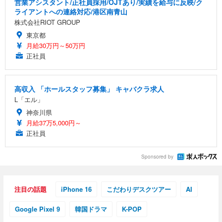
営業アシスタント/正社員採用/OJTあり/実績を給与に反映/ク
ライアントへの連絡対応/港区南青山
株式会社RIOT GROUP
東京都
月給30万円～50万円
正社員
高収入 「ホールスタッフ募集」 キャバクラ求人
L「エル」
神奈川県
月給37万5,000円～
正社員
Sponsored by
注目の話題
iPhone 16
こだわりデスクツアー
AI
Google Pixel 9
韓国ドラマ
K-POP