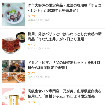
￥109,572
昨年大好評の限定商品・魔法の琥珀糖「チョコ
×ミント」が2025年も発売決定！
Sezlife オフィスチェア デスクチェア 疲れない テレ
【純正品】27"ゲーミングモニター DualSense 充電
ネオ・ルーライフ ネオ・オムツ L 中型犬用 26枚入
ライフ
ワーク チェア 強化バックレスト 30度ロッキング機
2025.6.13(金) 11:39
フック付き（CFI-ZDM1J）
り 単品
能 人間工学 椅子 腰サポート 90度跳ね上げ式アーム
レスト 3Dヘッドレスト ハンガー付き 高反発クッシ
￥49,979
￥1,800
￥7,680
ョン PCチェア 通気性メッシュ ゲーミング/勉強/事
松屋、外はパリッと中はふわっとした食感の新
務用 おしゃれ パソコンチェア (ブラック)
商品「うなたま丼」が17日より登場！
Sezlife オフィスチェア デスクチェア 疲れない テレ
【整備済み品】Dell E2724HS 27インチ 液晶モニタ
Smart Basic(スマートベーシック) 【Amazon.co.jp
ライフ
ワーク チェア 強化バックレスト 30度ロッキング機
ー フルHD（1920×1080）VA 非光沢 HDMI/DisplayP
限定】 Smart Basic アイリスオーヤマ ペットシーツ
2025.6.12(木) 14:39
能 人間工学 椅子 腰サポート 90度跳ね上げ式アーム
ort/VGA スピーカー内蔵 高さ調整 スイベル VESA対
超厚型 お徳用 ワイド 100枚入 (x 1) (ケース販売)
レスト 3Dヘッドレスト ハンガー付き 高反発クッシ
応 ComfortView ビジネス向け
￥7,680
￥15,800
￥3,670
ョン PCチェア 通気性メッシュ ゲーミング/勉強/事
ドミノ・ピザ、「父の日特別セット」を6月13
務用 おしゃれ パソコンチェア (ホワイト)
日から3日間限定で販売！
ANDWINT オフィスチェア デスクチェア 肘なし メ
【MiniLED/24.5inch/280Hz/FHD】GRAPHT THE S
アイリスオーヤマ ペットシーツ 超厚型 お徳用 レギ
ッシュ 通気性 ランバーサポート付き 腰サポート ガ
HOOTER Gaming Monitor 24” Essential ゲーミン
ライフ
ュラー 200枚入【Amazon.co.jp限定】
ス圧無段階昇降 360度回転 キャスター付き コンパク
グモニター QD 24.5インチ 1ms FHD 量子ドット 残
2025.6.12(木) 14:38
ト 幅52×奥行58.5×高さ84～96cm テレワーク 在宅
像低減 (3年保証 | 輝点保証 | 日本メーカー)
￥3,731
￥4,139
￥34,980
勤務 ブラック
高級生食パン専門店・乃が美、山形県産白桃を
使用した「白桃ジャム」15日より限定販売
ライフ