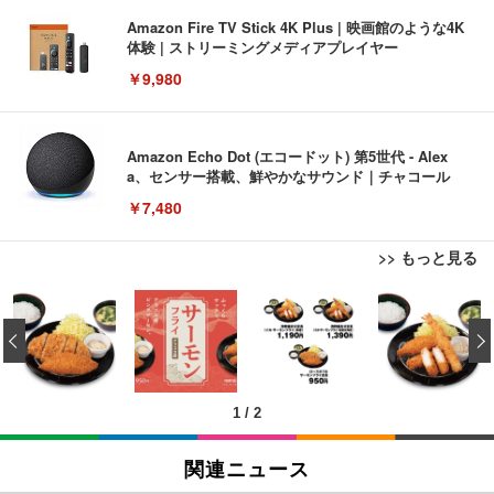
Amazon Fire TV Stick 4K Plus | 映画館のような4K
体験 | ストリーミングメディアプレイヤー
￥9,980
Amazon Echo Dot (エコードット) 第5世代 - Alex
a、センサー搭載、鮮やかなサウンド｜チャコール
￥7,480
>> もっと見る
[EdoErgo] オフィスチェア 椅子 テレワーク 疲れな
EIZO ビジネス向けプレミアムモニター | FlexScan
Amazonベーシック ペットシーツ 薄型 レギュラー 1
い 跳ね上げ式アームレスト コンパクト 約105度ロッ
EV3240X-WT | 31.5型4K UHD・USB Type-C・ホワ
‹
回使い捨て 無香料 ホワイト 300枚
キング pc 事務椅子 360度回転 座面昇降 強化ナイロ
イト
ン樹脂ベース 通気性メッシュ 在宅ワーク H-WY01
￥3,373
￥5,699
￥105,595
(黒網+黒枠+黒足)
1
/
2
EIZO ビジネス向けプレミアムモニター | FlexScan
SIHOO B100 オフィスチェア／デスクチェア メッシ
Amazonベーシック ペットシーツ 厚型 ワイド 42枚
EV2740X-WT | 27.0型4K UHD・USB Type-C・ホワ
ュチェア 人間工学 疲れない ブラック
x2袋(84枚) ホワイト(吸収面:ライトブルー)
関連ニュース
イト
￥27,999
￥3,234