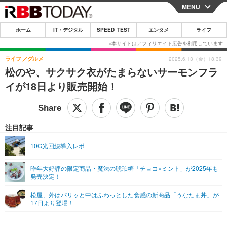
MENU
CLOSE
ホーム
IT・デジタル
SPEED TEST
エンタメ
ライフ
ホーム
IT・デジタル
ライフ
グルメ
2025.6.13（金）18:39
松のや、サクサク衣がたまらないサーモンフラ
IT・デジタルTOP
スマートフォン
SPEED TEST
イが18日より販売開始！
ネタ
ガジェット・ツール
エンタメ
ショッピング
その他
エンタメTOP
映画・ドラマ
ライフ
注目記事
韓流・K-POP
韓国・芸能
ライフTOP
グルメ
リリース一覧
10G光回線導入レポ
音楽
スポーツ
ペット
ショッピング
プッシュ通知の停止方法
昨年大好評の限定商品・魔法の琥珀糖「チョコ×ミント」が2025年も
発売決定！
グラビア
ブログ
その他
松屋、外はパリッと中はふわっとした食感の新商品「うなたま丼」が
ショッピング
その他
17日より登場！