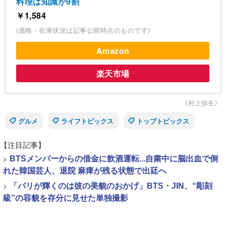
料理は知識が9割
￥1,584
(価格・在庫状況は記事公開時点のものです)
Amazon
楽天市場
《村上弥生》
グルメ
ライフトピックス
トップトピックス
【注目記事】
>
BTSメンバーからの借金に飲酒運転...自粛中に脳出血で倒
れた韓国芸人、退院 麻痺が残る状態で出廷へ
>
「パリが輝くのは彼の美貌のおかげ」BTS・JIN、“彫刻
級”の容貌を存分に見せた単独撮影