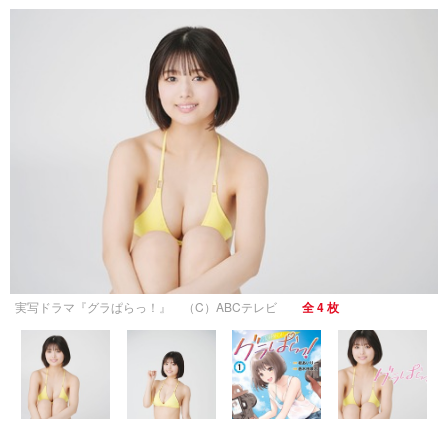
実写ドラマ『グラぱらっ！』 （C）ABCテレビ
全 4 枚