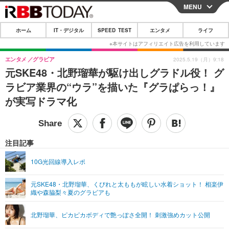
MENU
CLOSE
ホーム
IT・デジタル
SPEED TEST
エンタメ
ライフ
ホーム
IT・デジタル
エンタメ
グラビア
2025.5.19（月）9:18
元SKE48・北野瑠華が駆け出しグラドル役！ グ
IT・デジタルTOP
スマートフォン
SPEED TEST
ラビア業界の“ウラ”を描いた『グラぱらっ！』
ネタ
ガジェット・ツール
が実写ドラマ化
エンタメ
ショッピング
その他
エンタメTOP
映画・ドラマ
ライフ
韓流・K-POP
韓国・芸能
注目記事
ライフTOP
グルメ
リリース一覧
音楽
スポーツ
10G光回線導入レポ
ペット
ショッピング
プッシュ通知の停止方法
グラビア
ブログ
その他
元SKE48・北野瑠華、くびれと太ももが眩しい水着ショット！ 相楽伊
織や森脇梨々夏のグラビアも
ショッピング
その他
北野瑠華、ピカピカボディで艶っぽさ全開！ 刺激強めカット公開