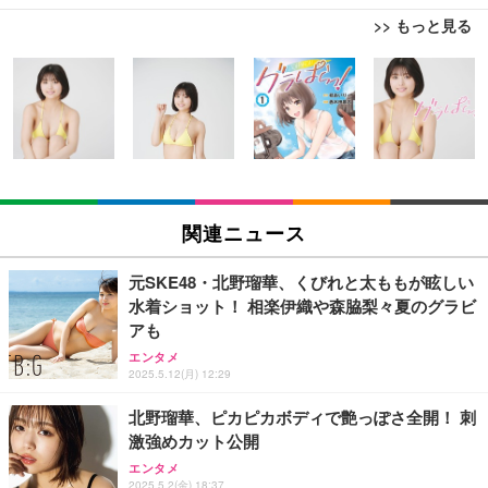
>> もっと見る
[EdoErgo] オフィスチェア 椅子 テレワーク 疲れな
EIZO ビジネス向けプレミアムモニター | FlexScan
Amazonベーシック ペットシーツ 薄型 レギュラー 1
い 跳ね上げ式アームレスト コンパクト 約105度ロッ
EV3240X-WT | 31.5型4K UHD・USB Type-C・ホワ
回使い捨て 無香料 ホワイト 300枚
キング pc 事務椅子 360度回転 座面昇降 強化ナイロ
イト
ン樹脂ベース 通気性メッシュ 在宅ワーク H-WY01
￥3,373
￥5,699
￥105,595
(黒網+黒枠+黒足)
EIZO ビジネス向けプレミアムモニター | FlexScan
SIHOO B100 オフィスチェア／デスクチェア メッシ
Amazonベーシック ペットシーツ 厚型 ワイド 42枚
EV2740X-WT | 27.0型4K UHD・USB Type-C・ホワ
ュチェア 人間工学 疲れない ブラック
x2袋(84枚) ホワイト(吸収面:ライトブルー)
関連ニュース
イト
￥27,999
￥3,234
￥109,572
元SKE48・北野瑠華、くびれと太ももが眩しい
水着ショット！ 相楽伊織や森脇梨々夏のグラビ
Sezlife オフィスチェア デスクチェア 疲れない テレ
アも
【純正品】27"ゲーミングモニター DualSense 充電
ネオ・ルーライフ ネオ・オムツ L 中型犬用 26枚入
ワーク チェア 強化バックレスト 30度ロッキング機
フック付き（CFI-ZDM1J）
り 単品
エンタメ
能 人間工学 椅子 腰サポート 90度跳ね上げ式アーム
2025.5.12(月) 12:29
レスト 3Dヘッドレスト ハンガー付き 高反発クッシ
￥49,979
￥1,800
￥7,680
ョン PCチェア 通気性メッシュ ゲーミング/勉強/事
北野瑠華、ピカピカボディで艶っぽさ全開！ 刺
務用 おしゃれ パソコンチェア (ブラック)
激強めカット公開
Sezlife オフィスチェア デスクチェア 疲れない テレ
【整備済み品】Dell E2724HS 27インチ 液晶モニタ
Smart Basic(スマートベーシック) 【Amazon.co.jp
ワーク チェア 強化バックレスト 30度ロッキング機
ー フルHD（1920×1080）VA 非光沢 HDMI/DisplayP
限定】 Smart Basic アイリスオーヤマ ペットシーツ
エンタメ
2025.5.2(金) 18:37