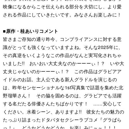
映像になるからこそ伝えられる部分を大切にし、より愛
される作品にしていきたいです。みなさんお楽しみに！
■
原作・桂あいりコメント
皆さまご存知の通り昨今、コンプライアンスに対する意
識がとっても強くなっていますよね。そんな2025年に、
その真逆をいくようなこの作品がなんと実写化されちゃ
いました!! おいおい大丈夫なのかーーーぃ！？ いや大
丈夫じゃないのかーーーぃ！？ この作品はグラビアア
イドルのお話。主人公である新人グラドルを演じるの
は、昨年センセーショナルな1st写真集で話題を集めた北
野瑠華さん！ その脇を固めるのは、グラビアでも活躍
する名だたる俳優さんたちばかりです！ ……安心して
ください。水着シーン、ありますよ!! 彼女たちの魅力の
たっぷり詰まったドタバタセクシーラブコメ『グラぱら
っ！』。どうかどうかどうか、お楽しみに～～！！！