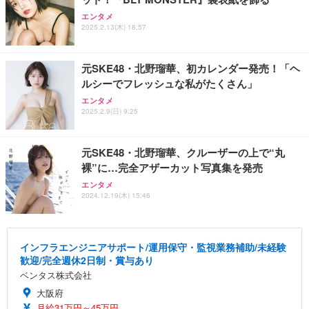
エンタメ
2025.2.13(木) 18:57
元SKE48・北野瑠華、初カレンダー発売！「ヘ
ルシーでフレッシュな私がたくさん」
エンタメ
2025.2.9(日) 9:25
元SKE48・北野瑠華、クルーザーの上で“丸
裸”に…完全アザーカット写真集を発売
エンタメ
2024.12.19(木) 15:46
インフラエンジニアサポート/運用保守・監視業務補助/未経験
歓迎/完全週休2日制・賞与あり
ベンタス株式会社
大阪府
月給31万円～45万円