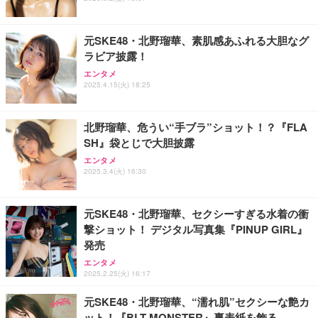
能 人間工学 椅子 腰サポート 90度跳ね上げ式アーム
ort/VGA スピーカー内蔵 高さ調整 スイベル VESA対
超厚型 お徳用 ワイド 100枚入 (x 1) (ケース販売)
レスト 3Dヘッドレスト ハンガー付き 高反発クッシ
応 ComfortView ビジネス向け
￥7,680
￥15,800
￥3,670
ョン PCチェア 通気性メッシュ ゲーミング/勉強/事
務用 おしゃれ パソコンチェア (ホワイト)
元SKE48・北野瑠華、素肌感あふれる大胆なグ
ラビア披露！
ANDWINT オフィスチェア デスクチェア 肘なし メ
【MiniLED/24.5inch/280Hz/FHD】GRAPHT THE S
アイリスオーヤマ ペットシーツ 超厚型 お徳用 レギ
ッシュ 通気性 ランバーサポート付き 腰サポート ガ
HOOTER Gaming Monitor 24” Essential ゲーミン
エンタメ
ュラー 200枚入【Amazon.co.jp限定】
ス圧無段階昇降 360度回転 キャスター付き コンパク
グモニター QD 24.5インチ 1ms FHD 量子ドット 残
2025.4.15(火) 18:25
ト 幅52×奥行58.5×高さ84～96cm テレワーク 在宅
像低減 (3年保証 | 輝点保証 | 日本メーカー)
￥3,731
￥4,139
￥34,980
勤務 ブラック
北野瑠華、危うい“手ブラ”ショット！？『FLA
SH』袋とじで大胆披露
エンタメ
2025.3.4(火) 16:30
元SKE48・北野瑠華、セクシーすぎる水着の衝
撃ショット！ デジタル写真集『PINUP GIRL』
発売
エンタメ
2025.2.25(火) 16:17
元SKE48・北野瑠華、“濡れ肌”セクシーな艶カ
ット！『BLT MONSTER』裏表紙を飾る