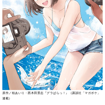
原作／桂あいり・西木田景志『グラぱらっ！』（講談社「マガポケ」
連載）