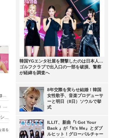
韓国YGエンタ社屋を襲撃したのは日本人…
ゴルフクラブで出入口の一部を破損、警察
が経緯を調査へ
8年交際を実らせ結婚！韓国
武田久美子、23年ぶりの写真集タイトルが『Sango』に決定！「貝殻ビキニ」の次は“サンゴNUDE”
女性歌手、音楽プロデューサ
ーと明日（8日）ソウルで挙
元NMB48・原かれん、1st写真集『どストライク』発売！初の紐Tバックに挑戦
式
バスケ女子・すみぽん、「破壊力抜群」水着オフショットにファン悶絶
ILLIT、新曲『I Got Your
Back 』が『It’s Me』とダブ
を送る
ルヒット！グローバルチャー