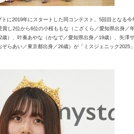
トに2019年にスタートした同コンテスト。5回目となる今
を受賞し2位から6位の小桜ももな（こざくら／愛知県出身／
2歳）、叶奏あやな（かなで／愛知県出身／19歳）、矢澤
ぞらあい／東京都出身／26歳）が「ミスジェニック2025