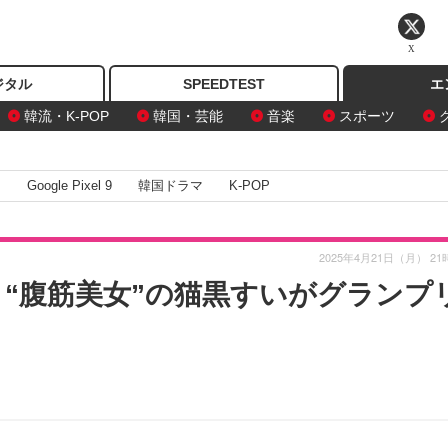
X
ジタル
SPEEDTEST
エ
韓流・K-POP
韓国・芸能
音楽
スポーツ
I
Google Pixel 9
韓国ドラマ
K-POP
2025年4月21日（月） 21
、“腹筋美女”の猫黒すいがグランプ