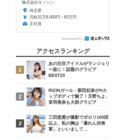
株式会社キソシン
埼玉県
月給31万8,600円～60万円
正社員
Sponsored by
アクセスランキング
あの注目アイドルがランジェリ
ー姿に！話題のグラビア
BEST20
RIZINガール・新田妃奈がHカ
ップボディで魅了！天野ちよ、
音羽美奈も大胆グラビア
三田悠貴が撮影でポロリ100回
以上、私の胸は「暴れん坊将
軍」といいまして…