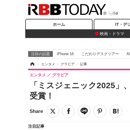
ホーム
IT・デ
映画・ドラマ
注目の話題
iPhone 16
こだわりデスクツアー
A
ホーム
›
エンタメ
›
グラビア
›
記事
エンタメ
グラビア
「ミスジェニック2025」
受賞！
注目記事