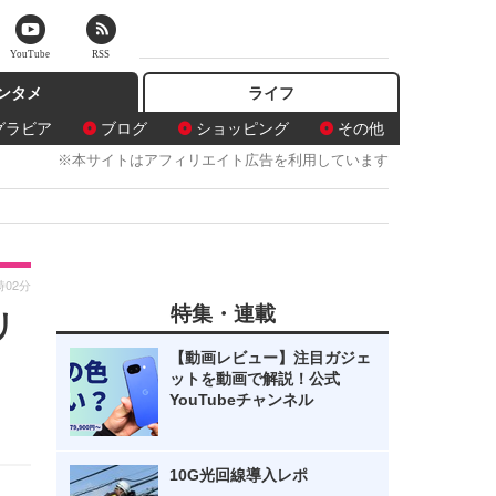
YouTube
RSS
ンタメ
ライフ
グラビア
ブログ
ショッピング
その他
※本サイトはアフィリエイト広告を利用しています
時02分
特集・連載
リ
【動画レビュー】注目ガジェ
ットを動画で解説！公式
YouTubeチャンネル
10G光回線導入レポ