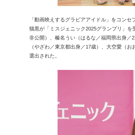
「動画映えするグラビアアイドル」をコンセプ
猫黒が「ミスジェニック2025グランプリ」
非公開）、榛名うい（はるな／福岡県出身／2
（やざわ／東京都出身／17歳）、大空愛（おお
選出された。