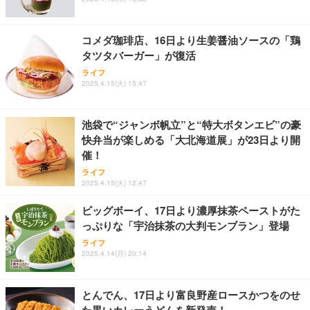
コメダ珈琲店、16日より生姜醤油ソースの「鶏
タツタバーガー」が復活
ライフ
2025.4.15(火) 15:47
池袋で“ジャンボ帆立”と“特大ボタンエビ”の豪
快弁当が楽しめる「大北海道展」が23日より開
催！
ライフ
2025.4.15(火) 12:47
ビッグボーイ、17日より濃厚抹茶ペーストがた
っぷりな「宇治抹茶の大判モンブラン」登場
ライフ
2025.4.14(月) 20:14
とんでん、17日より富良野産ロースかつをのせ
た黒いカレーうどんを新発売！