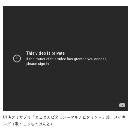
UHAグミサプリ「とことんビタミン～マルチビタミン～」篇 メイキ
ング（歌：こっちのけんと）