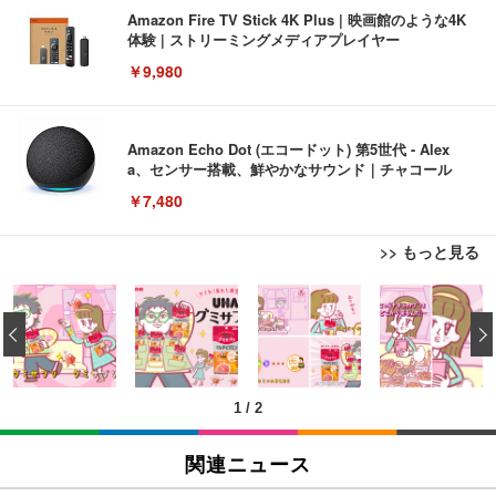
Amazon Fire TV Stick 4K Plus | 映画館のような4K
体験 | ストリーミングメディアプレイヤー
￥9,980
Amazon Echo Dot (エコードット) 第5世代 - Alex
a、センサー搭載、鮮やかなサウンド｜チャコール
￥7,480
>> もっと見る
[EdoErgo] オフィスチェア 椅子 テレワーク 疲れな
EIZO ビジネス向けプレミアムモニター | FlexScan
Amazonベーシック ペットシーツ 薄型 レギュラー 1
い 跳ね上げ式アームレスト コンパクト 約105度ロッ
EV3240X-WT | 31.5型4K UHD・USB Type-C・ホワ
‹
回使い捨て 無香料 ホワイト 300枚
キング pc 事務椅子 360度回転 座面昇降 強化ナイロ
イト
ン樹脂ベース 通気性メッシュ 在宅ワーク H-WY01
￥3,373
￥5,699
￥105,595
(黒網+黒枠+黒足)
1
/
2
EIZO ビジネス向けプレミアムモニター | FlexScan
SIHOO B100 オフィスチェア／デスクチェア メッシ
Amazonベーシック ペットシーツ 厚型 ワイド 42枚
EV2740X-WT | 27.0型4K UHD・USB Type-C・ホワ
ュチェア 人間工学 疲れない ブラック
x2袋(84枚) ホワイト(吸収面:ライトブルー)
関連ニュース
イト
￥27,999
￥3,234