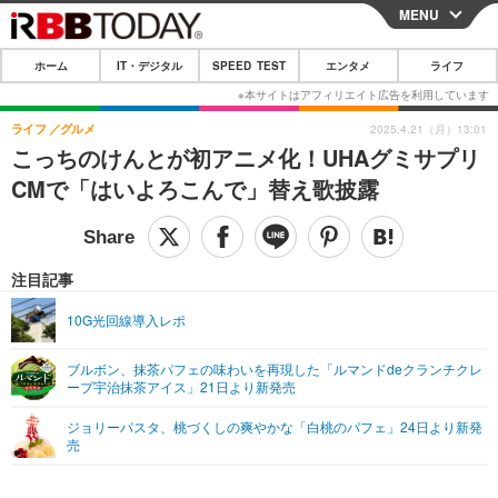
MENU
CLOSE
ホーム
IT・デジタル
SPEED TEST
エンタメ
ライフ
ホーム
IT・デジタル
ライフ
グルメ
2025.4.21（月）13:01
こっちのけんとが初アニメ化！UHAグミサプリ
IT・デジタルTOP
スマートフォン
SPEED TEST
CMで「はいよろこんで」替え歌披露
ネタ
ガジェット・ツール
エンタメ
ショッピング
その他
エンタメTOP
映画・ドラマ
ライフ
注目記事
韓流・K-POP
韓国・芸能
ライフTOP
グルメ
リリース一覧
10G光回線導入レポ
音楽
スポーツ
ペット
ショッピング
プッシュ通知の停止方法
ブルボン、抹茶パフェの味わいを再現した「ルマンドdeクランチクレ
ープ宇治抹茶アイス」21日より新発売
グラビア
ブログ
その他
ジョリーパスタ、桃づくしの爽やかな「白桃のパフェ」24日より新発
ショッピング
その他
売