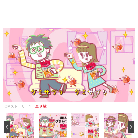
CMストーリー1
全 8 枚
‹