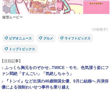
縦型ムービー
《小松暁子》
ビデオニュース
グルメ
ライフトピックス
トップトピックス
【注目記事】
>
ふっくら胸元をのぞかせ...TWICE・モモ、色気漂う姿にフ
ァン悶絶「すんごい」「気絶しちゃう」
>
『トンイ』など出演の46歳韓国女優、9月に結婚へ 共演俳
優による強制わいせつ事件も乗り越え