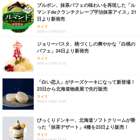
￥109,572
ブルボン、抹茶パフェの味わいを再現した「ル
マンドdeクランチクレープ宇治抹茶アイス」21
Sezlife オフィスチェア デスクチェア 疲れない テレ
日より新発売
【純正品】27"ゲーミングモニター DualSense 充電
ネオ・ルーライフ ネオ・オムツ L 中型犬用 26枚入
ワーク チェア 強化バックレスト 30度ロッキング機
フック付き（CFI-ZDM1J）
り 単品
ライフ
能 人間工学 椅子 腰サポート 90度跳ね上げ式アーム
2025.4.17(木) 20:07
レスト 3Dヘッドレスト ハンガー付き 高反発クッシ
￥49,979
￥1,800
￥7,680
ョン PCチェア 通気性メッシュ ゲーミング/勉強/事
ジョリーパスタ、桃づくしの爽やかな「白桃の
務用 おしゃれ パソコンチェア (ブラック)
パフェ」24日より新発売
Sezlife オフィスチェア デスクチェア 疲れない テレ
【整備済み品】Dell E2724HS 27インチ 液晶モニタ
Smart Basic(スマートベーシック) 【Amazon.co.jp
ワーク チェア 強化バックレスト 30度ロッキング機
ー フルHD（1920×1080）VA 非光沢 HDMI/DisplayP
限定】 Smart Basic アイリスオーヤマ ペットシーツ
ライフ
2025.4.17(木) 12:12
能 人間工学 椅子 腰サポート 90度跳ね上げ式アーム
ort/VGA スピーカー内蔵 高さ調整 スイベル VESA対
超厚型 お徳用 ワイド 100枚入 (x 1) (ケース販売)
レスト 3Dヘッドレスト ハンガー付き 高反発クッシ
応 ComfortView ビジネス向け
￥7,680
￥15,800
￥3,670
ョン PCチェア 通気性メッシュ ゲーミング/勉強/事
務用 おしゃれ パソコンチェア (ホワイト)
「白い恋人」がチーズケーキになって新登場！
23日から北海道物産展で先行販売
ANDWINT オフィスチェア デスクチェア 肘なし メ
【MiniLED/24.5inch/280Hz/FHD】GRAPHT THE S
アイリスオーヤマ ペットシーツ 超厚型 お徳用 レギ
ッシュ 通気性 ランバーサポート付き 腰サポート ガ
HOOTER Gaming Monitor 24” Essential ゲーミン
ライフ
ュラー 200枚入【Amazon.co.jp限定】
ス圧無段階昇降 360度回転 キャスター付き コンパク
グモニター QD 24.5インチ 1ms FHD 量子ドット 残
2025.4.16(水) 16:05
ト 幅52×奥行58.5×高さ84～96cm テレワーク 在宅
像低減 (3年保証 | 輝点保証 | 日本メーカー)
￥3,731
￥4,139
￥34,980
勤務 ブラック
びっくりドンキー、北海道ソフトクリームが乗
った「抹茶デザート」4種を23日より販売！
ライフ
2025.4.16(水) 15:33