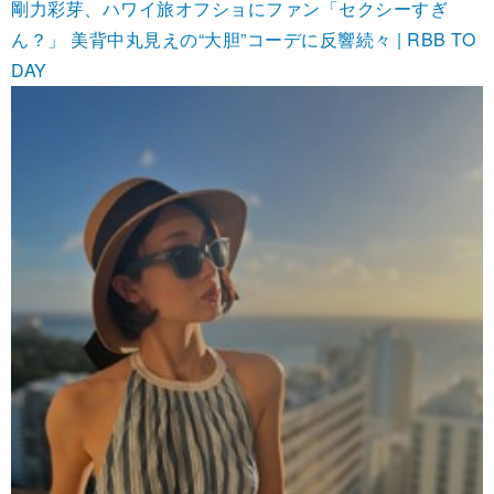
剛力彩芽、ハワイ旅オフショにファン「セクシーすぎ
ん？」 美背中丸見えの“大胆”コーデに反響続々 | RBB TO
DAY