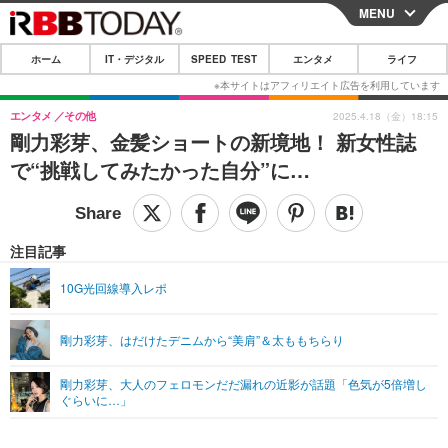
MENU
CLOSE
ホーム
IT・デジタル
SPEED TEST
エンタメ
ライフ
ホーム
IT・デジタル
エンタメ
その他
2025.4.18（金）18:15
剛力彩芽、金髪ショートの新境地！ 新女性誌
IT・デジタルTOP
スマートフォン
SPEED TEST
で“挑戦してみたかった自分”に…
ネタ
ガジェット・ツール
エンタメ
ショッピング
その他
エンタメTOP
映画・ドラマ
ライフ
注目記事
韓流・K-POP
韓国・芸能
ライフTOP
グルメ
リリース一覧
10G光回線導入レポ
音楽
スポーツ
ペット
ショッピング
プッシュ通知の停止方法
剛力彩芽、はだけたデニムから“美肩”＆太ももちらり
グラビア
ブログ
その他
剛力彩芽、大人のフェロモンだだ漏れの近影が話題「色気が5倍増し
ショッピング
その他
ぐらいに…」