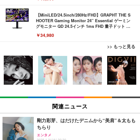
【MiniLED/24.5inch/280Hz/FHD】GRAPHT THE S
HOOTER Gaming Monitor 24” Essential ゲーミン
グモニター QD 24.5インチ 1ms FHD 量子ドット 残
像低減 (3年保証 | 輝点保証 | 日本メーカー)
￥34,980
>> もっと見る
EIZO ビジネス向けプレミアムモニター | FlexScan
EIZO ビジネス向けプレミアムモニター | FlexScan
エレコム 有線キーボード メンブレン ブラック TK-F
EV3240X-WT | 31.5型4K UHD・USB Type-C・ホワ
EV3240X-WT | 31.5型4K UHD・USB Type-C・ホワ
FCM01BK
イト
イト
￥980
￥105,595
￥105,595
EIZO ビジネス向けプレミアムモニター | FlexScan
EIZO ビジネス向けプレミアムモニター | FlexScan
エレコム ワイヤレスキーボード メンブレン 薄型 フ
EV2740X-WT | 27.0型4K UHD・USB Type-C・ホワ
EV2740X-WT | 27.0型4K UHD・USB Type-C・ホワ
ルキーボード テンキー ブラック TK-FDM110TXBK
関連ニュース
イト
イト
￥1,700
￥109,572
￥109,572
剛力彩芽、はだけたデニムから“美肩”＆太もも
ちらり
【国内正規品】Keychron B1 Pro ウルトラスリム ワ
【純正品】27"ゲーミングモニター DualSense 充電
【純正品】27"ゲーミングモニター DualSense 充電
エンタメ
イヤレスキーボード、ZMKカスタマイズ、シザース
2025.1.21(火) 20:20