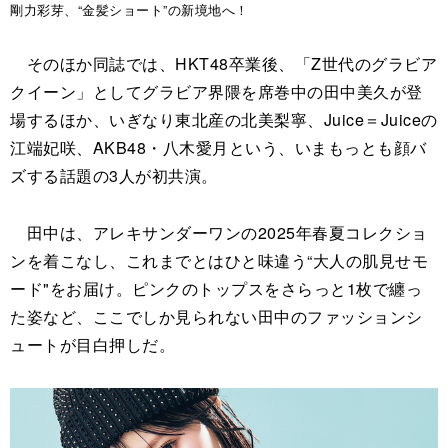
剛力彩芽、“金髪ショート”の新境地へ！
そのほか同誌では、HKT48卒業後、「Z世代のグラビア
クイーン」としてグラビア界隈を席巻中の田中美久が登
場するほか、いぎなり東北産の北美梨寧、Juice＝Juiceの
江端妃咲、AKB48・八木愛月という、いまもっとも顔バ
ズする話題の3人が初共演。
田中は、アレキサンダーワンの2025年春夏コレクショ
ンを着こなし、これまでとはひと味違う“大人の肌見せモ
ード"をお届け。ピンクのトップスをさらっと1枚で纏っ
た姿など、ここでしか見られない田中のファッションシ
ュートが目白押しだ。