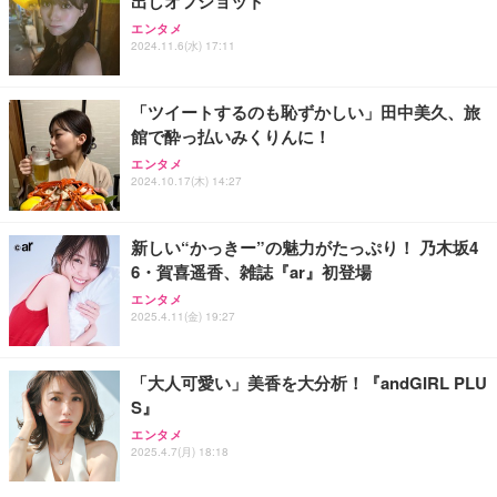
出しオフショット
エンタメ
2024.11.6(水) 17:11
「ツイートするのも恥ずかしい」田中美久、旅
館で酔っ払いみくりんに！
エンタメ
2024.10.17(木) 14:27
新しい“かっきー”の魅力がたっぷり！ 乃木坂4
6・賀喜遥香、雑誌『ar』初登場
エンタメ
2025.4.11(金) 19:27
「大人可愛い」美香を大分析！『andGIRL PLU
S』
エンタメ
2025.4.7(月) 18:18