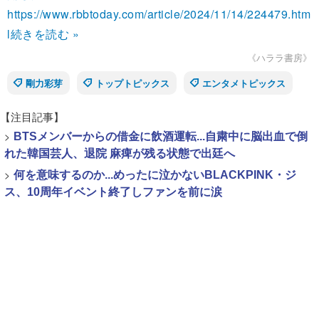
https://www.rbbtoday.com/article/2024/11/14/224479.htm
l
続きを読む »
《ハララ書房》
剛力彩芽
トップトピックス
エンタメトピックス
【注目記事】
>
BTSメンバーからの借金に飲酒運転...自粛中に脳出血で倒
れた韓国芸人、退院 麻痺が残る状態で出廷へ
>
何を意味するのか...めったに泣かないBLACKPINK・ジ
ス、10周年イベント終了しファンを前に涙