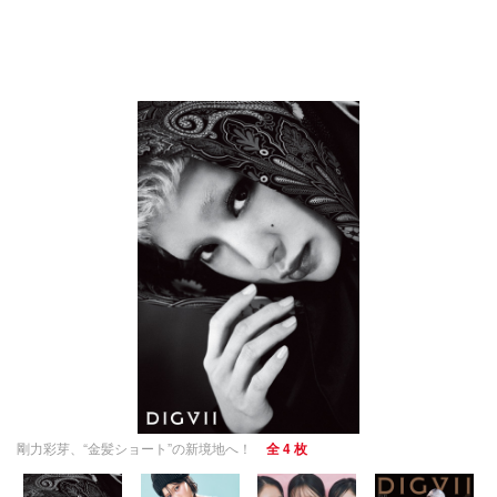
剛力彩芽、“金髪ショート”の新境地へ！
全 4 枚