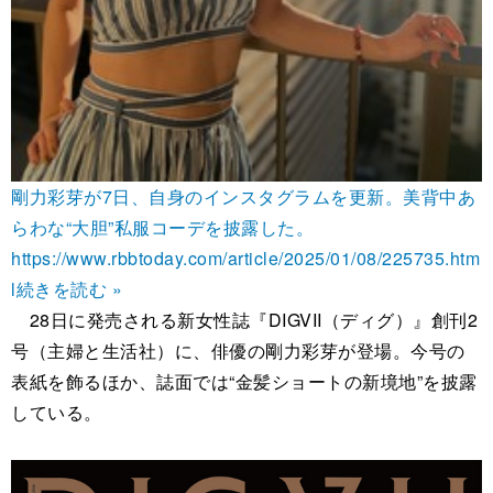
剛力彩芽が7日、自身のインスタグラムを更新。美背中あ
らわな“大胆”私服コーデを披露した。
https://www.rbbtoday.com/article/2025/01/08/225735.htm
l
続きを読む »
28日に発売される新女性誌『DIGVII（ディグ）』創刊2
号（主婦と生活社）に、俳優の剛力彩芽が登場。今号の
表紙を飾るほか、誌面では“金髪ショートの新境地”を披露
している。