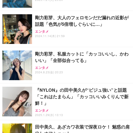
フック付き（CFI-ZDM1J）
フック付き（CFI-ZDM1J）
イッチ、2.4 GHz/Bluetooth 5.2/有線接続、ロングバ
ッテリーライフ、Mac Windows Linux対応 (アイボ
￥49,979
￥49,979
￥5,544
リーホワイト（かな印字なし）, JISレイアウト)
剛力彩芽、大人のフェロモンだだ漏れの近影が
話題「色気が5倍増しぐらいに…」
【整備済み品】Dell E2724HS 27インチ 液晶モニタ
【整備済み品】Dell E2724HS 27インチ 液晶モニタ
エレコム ワイヤレスキーボード マウスセット メン
エンタメ
ー フルHD（1920×1080）VA 非光沢 HDMI/DisplayP
ー フルHD（1920×1080）VA 非光沢 HDMI/DisplayP
ブレン 薄型 フルキーボード ブラック TK-FDM110M
2024.11.14(木) 21:59
ort/VGA スピーカー内蔵 高さ調整 スイベル VESA対
ort/VGA スピーカー内蔵 高さ調整 スイベル VESA対
BK
応 ComfortView ビジネス向け
応 ComfortView ビジネス向け
￥15,800
￥15,800
￥2,240
剛力彩芽、私服カットに「カッコいいし、かわ
いい」「全部似合ってる」
【MiniLED/24.5inch/280Hz/FHD】GRAPHT THE S
【MiniLED/24.5inch/280Hz/FHD】GRAPHT THE S
エレコム ワイヤレスキーボード 静音 テンキー付 薄
HOOTER Gaming Monitor 24” Essential ゲーミン
HOOTER Gaming Monitor 24” Essential ゲーミン
型コンパクトサイズ Windows ChromeOS macOS
エンタメ
グモニター QD 24.5インチ 1ms FHD 量子ドット 残
グモニター QD 24.5インチ 1ms FHD 量子ドット 残
対応 ブラック TK-QT30DMBK
2024.8.23(金) 20:23
像低減 (3年保証 | 輝点保証 | 日本メーカー)
像低減 (3年保証 | 輝点保証 | 日本メーカー)
￥34,980
￥34,980
￥2,420
『NYLON』の田中美久が“ビジュ強い”と話題
「これはたまらん」「カッコいいみくりんで新
鮮！」
エンタメ
2025.1.29(水) 13:13
田中美久、あざカワ衣装で深夜ロケ！ 魅惑の肩