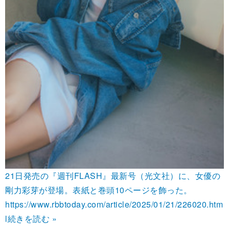
21日発売の『週刊FLASH』最新号（光文社）に、女優の
剛力彩芽が登場。表紙と巻頭10ページを飾った。
https://www.rbbtoday.com/article/2025/01/21/226020.htm
l
続きを読む »