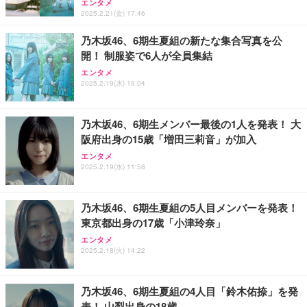
エンタメ
2025.2.21(金) 17:46
乃木坂46、6期生夏組の新たな集合写真を公
開！ 制服姿で6人が全員集結
エンタメ
2025.2.19(水) 19:04
乃木坂46、6期生メンバー最後の1人を発表！ 大
阪府出身の15歳「増田三莉音」が加入
エンタメ
2025.2.19(水) 11:58
乃木坂46、6期生夏組の5人目メンバーを発表！
東京都出身の17歳「小津玲奈」
エンタメ
2025.2.18(火) 14:22
乃木坂46、6期生夏組の4人目「鈴木佑捺」を発
表！ 山梨出身の18歳