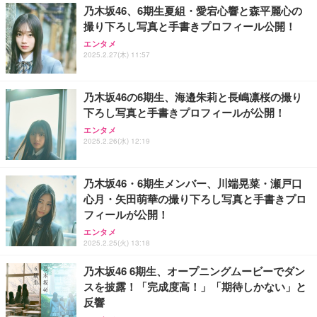
乃木坂46、6期生夏組・愛宕心響と森平麗心の
撮り下ろし写真と手書きプロフィール公開！
エンタメ
2025.2.27(木) 11:57
乃木坂46の6期生、海邉朱莉と長嶋凛桜の撮り
下ろし写真と手書きプロフィールが公開！
エンタメ
2025.2.26(水) 12:19
乃木坂46・6期生メンバー、川端晃菜・瀬戸口
心月・矢田萌華の撮り下ろし写真と手書きプロ
フィールが公開！
エンタメ
2025.2.25(火) 13:18
乃木坂46 6期生、オープニングムービーでダン
スを披露！「完成度高！」「期待しかない」と
反響