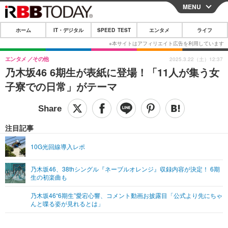
MENU
CLOSE
ホーム
IT・デジタル
SPEED TEST
エンタメ
ライフ
ホーム
IT・デジタル
エンタメ
その他
2025.3.22（土）12:37
乃木坂46 6期生が表紙に登場！「11人が集う女
IT・デジタルTOP
スマートフォン
SPEED TEST
子寮での日常」がテーマ
ネタ
ガジェット・ツール
エンタメ
ショッピング
その他
エンタメTOP
映画・ドラマ
ライフ
注目記事
韓流・K-POP
韓国・芸能
ライフTOP
グルメ
リリース一覧
10G光回線導入レポ
音楽
スポーツ
ペット
ショッピング
プッシュ通知の停止方法
乃木坂46、38thシングル『ネーブルオレンジ』収録内容が決定！ 6期
生の初楽曲も
グラビア
ブログ
その他
乃木坂46“6期生”愛宕心響、コメント動画お披露目「公式より先にちゃ
ショッピング
その他
んと喋る姿が見れるとは」