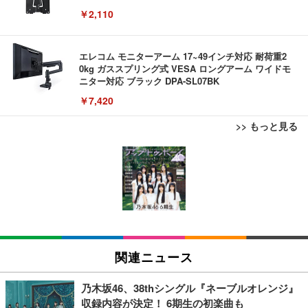
￥2,110
エレコム モニターアーム 17~49インチ対応 耐荷重2
0kg ガススプリング式 VESA ロングアーム ワイドモ
ニター対応 ブラック DPA-SL07BK
￥7,420
>> もっと見る
EIZO ビジネス向けプレミアムモニター | FlexScan
EIZO ビジネス向けプレミアムモニター | FlexScan
12cm HDMI延長ケーブル Fire TV Stick対応 オス-メ
EV3240X-WT | 31.5型4K UHD・USB Type-C・ホワ
EV3240X-WT | 31.5型4K UHD・USB Type-C・ホワ
ス アダプター
イト
イト
￥880
￥105,595
￥105,595
EIZO ビジネス向けプレミアムモニター | FlexScan
EIZO ビジネス向けプレミアムモニター | FlexScan
EV2740X-WT | 27.0型4K UHD・USB Type-C・ホワ
EV2740X-WT | 27.0型4K UHD・USB Type-C・ホワ
Amazon micro-USB イーサネットアダプター
関連ニュース
イト
イト
￥1,780
￥109,572
￥109,572
乃木坂46、38thシングル『ネーブルオレンジ』
収録内容が決定！ 6期生の初楽曲も