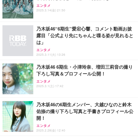
【純正品】27"ゲーミングモニター DualSense 充電
【純正品】27"ゲーミングモニター DualSense 充電
Alexa対応音声認識リモコン Pro | 対応する別売りの
エンタメ
フック付き（CFI-ZDM1J）
フック付き（CFI-ZDM1J）
Fire TV本体が必要です
2025.3.14(金) 21:50
￥49,979
￥49,979
￥3,980
乃木坂46“6期生”愛宕心響、コメント動画お披
露目「公式より先にちゃんと喋る姿が見れると
【整備済み品】Dell E2724HS 27インチ 液晶モニタ
【整備済み品】Dell E2724HS 27インチ 液晶モニタ
は」
ー フルHD（1920×1080）VA 非光沢 HDMI/DisplayP
ー フルHD（1920×1080）VA 非光沢 HDMI/DisplayP
Amazon 5W USB 充電器
ort/VGA スピーカー内蔵 高さ調整 スイベル VESA対
ort/VGA スピーカー内蔵 高さ調整 スイベル VESA対
エンタメ
￥1,980
応 ComfortView ビジネス向け
応 ComfortView ビジネス向け
2025.3.11(火) 13:26
￥15,800
￥15,800
乃木坂46 6期生・小津玲奈、増田三莉音の撮り
下ろし写真＆プロフィール公開！
【MiniLED/24.5inch/280Hz/FHD】GRAPHT THE S
【MiniLED/24.5inch/280Hz/FHD】GRAPHT THE S
HOOTER Gaming Monitor 24” Essential ゲーミン
HOOTER Gaming Monitor 24” Essential ゲーミン
Amazon純正 USBタイプCケーブル (ブラック)
エンタメ
グモニター QD 24.5インチ 1ms FHD 量子ドット 残
グモニター QD 24.5インチ 1ms FHD 量子ドット 残
2025.3.1(土) 17:42
￥1,180
像低減 (3年保証 | 輝点保証 | 日本メーカー)
像低減 (3年保証 | 輝点保証 | 日本メーカー)
￥34,980
￥34,980
乃木坂46の6期生メンバー、大越ひなのと鈴木
佑捺の撮り下ろし写真と手書きプロフィール公
開！
エンタメ
2025.2.28(金) 12:40