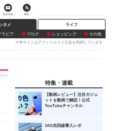
YouTube
RSS
ンタメ
ライフ
グラビア
ブログ
ショッピング
その他
※本サイトはアフィリエイト広告を利用しています
時32分
特集・連載
【動画レビュー】注目ガジェ
ットを動画で解説！公式
YouTubeチャンネル
10G光回線導入レポ