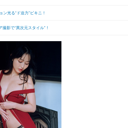
ョン光る“ド迫力”ビキニ！
ア撮影で“異次元スタイル”！