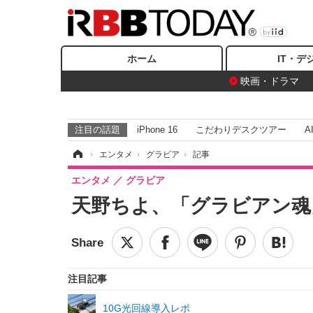
ホーム
IT・デ
映画・ドラマ
注目の話題
iPhone 16
こだわりデスクツアー
A
ホーム
›
エンタメ
›
グラビア
›
記事
エンタメ
グラビア
天野ちよ、「グラビアン魂
注目記事
10G光回線導入レポ