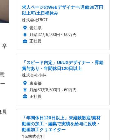
求人ページのWebデザイナー/月給30万円
以上可/土日祝休み
株式会社RIOT
愛知県
月給32万6,900円～60万円
正社員
。卒
「スピード内定」UI/UXデザイナー・昇給
賞与あり・年間休日120日以上
意
株式会社小林
ー
東京都
月給30万8,500円～60万円
正社員
は見
「年間休日120日以上」未経験歓迎/素材
動画の加工・編集で実績を給与に反映・
動画加工クリエイター
Yts株式会社