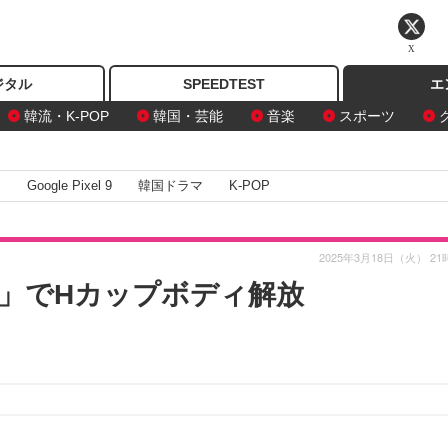
X
ジタル
SPEEDTEST
エ
韓流・K-POP
韓国・芸能
音楽
スポーツ
I
Google Pixel 9
韓国ドラマ
K-POP
2025年3月18日（火） 21
」でHカップボディ解放