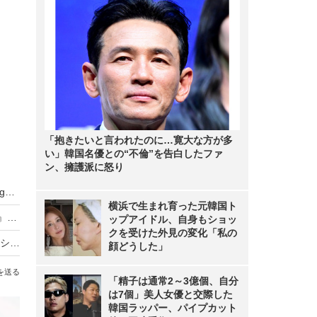
「抱きたいと言われたのに…寛大な方が多
い」韓国名優との“不倫”を告白したファ
ン、擁護派に怒り
武田久美子、23年ぶりの写真集タイトルが『Sango』に決定！「貝殻ビキニ」の次は“サンゴNUDE”
横浜で生まれ育った元韓国ト
元NMB48・原かれん、1st写真集『どストライク』発売！初の紐Tバックに挑戦
ップアイドル、自身もショッ
クを受けた外見の変化「私の
バスケ女子・すみぽん、「破壊力抜群」水着オフショットにファン悶絶
顔どうした」
を送る
「精子は通常2～3億個、自分
は7個」美人女優と交際した
韓国ラッパー、パイプカット