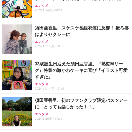
Sezlife オフィスチェア デスクチェア 疲れない テレ
【純正品】27"ゲーミングモニター DualSense 充電
ネオ・ルーライフ ネオ・オムツ L 中型犬用 26枚入
エンタメ
ワーク チェア 強化バックレスト 30度ロッキング機
フック付き（CFI-ZDM1J）
り 単品
2025.1.14(火) 16:51
能 人間工学 椅子 腰サポート 90度跳ね上げ式アーム
レスト 3Dヘッドレスト ハンガー付き 高反発クッシ
￥49,979
￥1,800
￥7,680
ョン PCチェア 通気性メッシュ ゲーミング/勉強/事
須田亜香里、スケスケ番組衣装に反響！ 後ろ姿
務用 おしゃれ パソコンチェア (ブラック)
はよりセクシーに
Sezlife オフィスチェア デスクチェア 疲れない テレ
【整備済み品】Dell E2724HS 27インチ 液晶モニタ
Smart Basic(スマートベーシック) 【Amazon.co.jp
エンタメ
ワーク チェア 強化バックレスト 30度ロッキング機
ー フルHD（1920×1080）VA 非光沢 HDMI/DisplayP
限定】 Smart Basic アイリスオーヤマ ペットシーツ
2024.12.16(月) 19:06
能 人間工学 椅子 腰サポート 90度跳ね上げ式アーム
ort/VGA スピーカー内蔵 高さ調整 スイベル VESA対
超厚型 お徳用 ワイド 100枚入 (x 1) (ケース販売)
レスト 3Dヘッドレスト ハンガー付き 高反発クッシ
応 ComfortView ビジネス向け
￥7,680
￥15,800
￥3,670
ョン PCチェア 通気性メッシュ ゲーミング/勉強/事
33歳誕生日迎えた須田亜香里、『熱闘Mリー
務用 おしゃれ パソコンチェア (ホワイト)
グ』特製の激かわケーキに喜び「イラスト可愛
ANDWINT オフィスチェア デスクチェア 肘なし メ
【MiniLED/24.5inch/280Hz/FHD】GRAPHT THE S
アイリスオーヤマ ペットシーツ 超厚型 お徳用 レギ
すぎた」
ッシュ 通気性 ランバーサポート付き 腰サポート ガ
HOOTER Gaming Monitor 24” Essential ゲーミン
ュラー 200枚入【Amazon.co.jp限定】
ス圧無段階昇降 360度回転 キャスター付き コンパク
グモニター QD 24.5インチ 1ms FHD 量子ドット 残
エンタメ
ト 幅52×奥行58.5×高さ84～96cm テレワーク 在宅
像低減 (3年保証 | 輝点保証 | 日本メーカー)
￥3,731
2024.11.11(月) 13:16
￥4,139
￥34,980
勤務 ブラック
須田亜香里、初のファンクラブ限定バスツアー
に「とっても楽しかった！！」
エンタメ
2024.8.26(月) 17:01