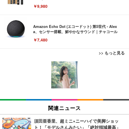
￥9,980
Amazon Echo Dot (エコードット) 第5世代 - Alex
a、センサー搭載、鮮やかなサウンド｜チャコール
￥7,480
>> もっと見る
[EdoErgo] オフィスチェア 椅子 テレワーク 疲れな
EIZO ビジネス向けプレミアムモニター | FlexScan
Amazonベーシック ペットシーツ 薄型 レギュラー 1
い 跳ね上げ式アームレスト コンパクト 約105度ロッ
EV3240X-WT | 31.5型4K UHD・USB Type-C・ホワ
回使い捨て 無香料 ホワイト 300枚
キング pc 事務椅子 360度回転 座面昇降 強化ナイロ
イト
ン樹脂ベース 通気性メッシュ 在宅ワーク H-WY01
￥3,373
￥5,699
￥105,595
(黒網+黒枠+黒足)
EIZO ビジネス向けプレミアムモニター | FlexScan
SIHOO B100 オフィスチェア／デスクチェア メッシ
Amazonベーシック ペットシーツ 厚型 ワイド 42枚
EV2740X-WT | 27.0型4K UHD・USB Type-C・ホワ
ュチェア 人間工学 疲れない ブラック
x2袋(84枚) ホワイト(吸収面:ライトブルー)
関連ニュース
イト
￥27,999
￥3,234
￥109,572
須田亜香里、超ミニ×ニーハイで美脚ショッ
ト！「モデルさんみたい」「絶対領域最高」