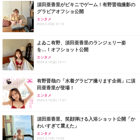
須田亜香里がビキニでゲーム！有野晋哉撮影の
グラビアオフショ公開
エンタメ
2024.5.3(金) 21:12
よゐこ有野、須田亜香里のランジェリー姿
を…！オフショット公開
エンタメ
2024.4.12(金) 14:11
有野晋哉の「水着グラビア撮ります企画」に須
田亜香里が登場！
エンタメ
2024.4.10(水) 17:27
須田亜香里、笑顔弾ける入浴ショット公開「か
わいすぎて震えた」
エンタメ
2024.3.7(木) 14:23