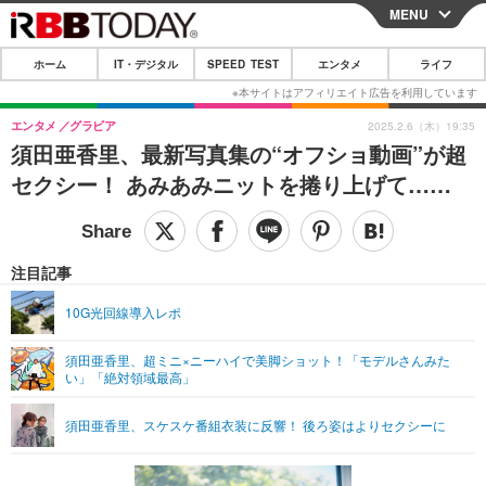
MENU
CLOSE
ホーム
IT・デジタル
SPEED TEST
エンタメ
ライフ
ホーム
IT・デジタル
エンタメ
グラビア
2025.2.6（木）19:35
須田亜香里、最新写真集の“オフショ動画”が超
IT・デジタルTOP
スマートフォン
SPEED TEST
セクシー！ あみあみニットを捲り上げて……
ネタ
ガジェット・ツール
エンタメ
ショッピング
その他
エンタメTOP
映画・ドラマ
ライフ
注目記事
韓流・K-POP
韓国・芸能
ライフTOP
グルメ
リリース一覧
10G光回線導入レポ
音楽
スポーツ
ペット
ショッピング
プッシュ通知の停止方法
須田亜香里、超ミニ×ニーハイで美脚ショット！「モデルさんみた
い」「絶対領域最高」
グラビア
ブログ
その他
ショッピング
その他
須田亜香里、スケスケ番組衣装に反響！ 後ろ姿はよりセクシーに