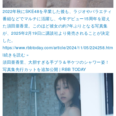
2022年秋にSKE48を卒業した後も、ラジオやバラエティ
番組などでマルチに活躍し、今年デビュー15周年を迎え
た須田亜香里。このほど彼女の約7年ぶりとなる写真集
が、2025年2月19日に講談社より発売されることが決定
した。
https://www.rbbtoday.com/article/2024/11/05/224258.htm
l
続きを読む »
須田亜香里、大胆すぎる手ブラ＆半ケツのシャワー姿！
写真集先行カットを追加公開 | RBB TODAY