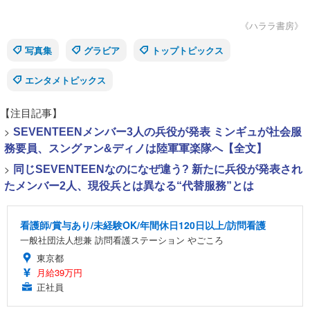
《ハララ書房》
写真集
グラビア
トップトピックス
エンタメトピックス
【注目記事】
>
SEVENTEENメンバー3人の兵役が発表 ミンギュが社会服
務要員、スングァン&ディノは陸軍軍楽隊へ【全文】
>
同じSEVENTEENなのになぜ違う? 新たに兵役が発表され
たメンバー2人、現役兵とは異なる“代替服務”とは
看護師/賞与あり/未経験OK/年間休日120日以上/訪問看護
一般社団法人想兼 訪問看護ステーション やごころ
東京都
月給39万円
正社員