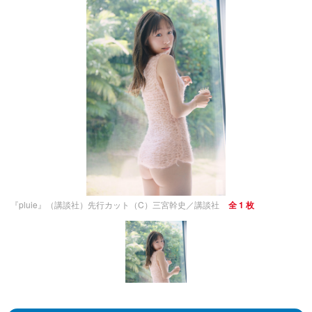
『pluie』（講談社）先行カット（C）三宮幹史／講談社
全 1 枚