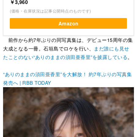
￥3,960
(価格・在庫状況は記事公開時点のものです)
Amazon
前作から約7年ぶりの同写真集は、デビュー15周年の集
大成となる一冊。石垣島でロケを行い、
まだ誰にも見せ
たことのない“ありのままの須田亜香里”を披露している
。
“ありのままの須田亜香里”を大解放！ 約7年ぶりの写真集
発売へ | RBB TODAY