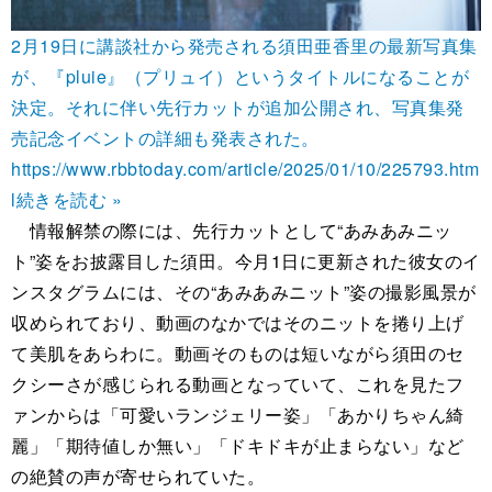
2月19日に講談社から発売される須田亜香里の最新写真集
が、『pluie』（プリュイ）というタイトルになることが
決定。それに伴い先行カットが追加公開され、写真集発
売記念イベントの詳細も発表された。
https://www.rbbtoday.com/article/2025/01/10/225793.htm
l
続きを読む »
情報解禁の際には、先行カットとして“あみあみニッ
ト”姿をお披露目した須田。今月1日に更新された彼女のイ
ンスタグラムには、その“あみあみニット”姿の撮影風景が
収められており、動画のなかではそのニットを捲り上げ
て美肌をあらわに。動画そのものは短いながら須田のセ
クシーさが感じられる動画となっていて、これを見たフ
ァンからは「可愛いランジェリー姿」「あかりちゃん綺
麗」「期待値しか無い」「ドキドキが止まらない」など
の絶賛の声が寄せられていた。