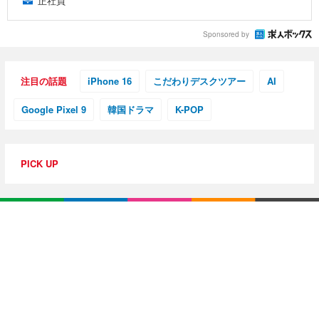
正社員
Sponsored by
注目の話題
iPhone 16
こだわりデスクツアー
AI
Google Pixel 9
韓国ドラマ
K-POP
PICK UP
特集・連載
【動画レビュー】注目ガジェットを動画で解説！公式Y
ouTubeチャンネル
10G光回線導入レポ