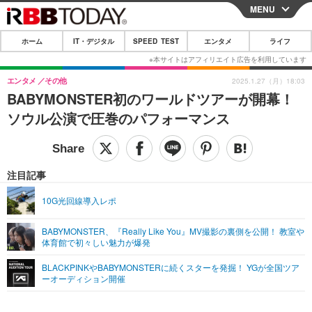
MENU
CLOSE
ホーム
IT・デジタル
SPEED TEST
エンタメ
ライフ
ホーム
IT・デジタル
エンタメ
その他
2025.1.27（月）18:03
BABYMONSTER初のワールドツアーが開幕！
IT・デジタルTOP
スマートフォン
SPEED TEST
ソウル公演で圧巻のパフォーマンス
ネタ
ガジェット・ツール
エンタメ
ショッピング
その他
エンタメTOP
映画・ドラマ
ライフ
注目記事
韓流・K-POP
韓国・芸能
ライフTOP
グルメ
リリース一覧
10G光回線導入レポ
音楽
スポーツ
ペット
ショッピング
プッシュ通知の停止方法
BABYMONSTER、『Really Like You』MV撮影の裏側を公開！ 教室や
体育館で初々しい魅力が爆発
グラビア
ブログ
その他
BLACKPINKやBABYMONSTERに続くスターを発掘！ YGが全国ツア
ショッピング
その他
ーオーディション開催