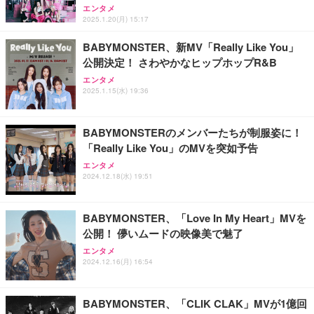
ス圧無段階昇降 360度回転 キャスター付き コンパク
グモニター QD 24.5インチ 1ms FHD 量子ドット 残
エンタメ
ト 幅52×奥行58.5×高さ84～96cm テレワーク 在宅
像低減 (3年保証 | 輝点保証 | 日本メーカー)
￥3,731
2025.1.20(月) 15:17
￥4,139
￥34,980
勤務 ブラック
BABYMONSTER、新MV「Really Like You」
公開決定！ さわやかなヒップホップR&B
エンタメ
2025.1.15(水) 19:36
BABYMONSTERのメンバーたちが制服姿に！
「Really Like You」のMVを突如予告
エンタメ
2024.12.18(水) 19:51
BABYMONSTER、「Love In My Heart」MVを
公開！ 儚いムードの映像美で魅了
エンタメ
2024.12.16(月) 16:54
BABYMONSTER、「CLIK CLAK」MVが1億回