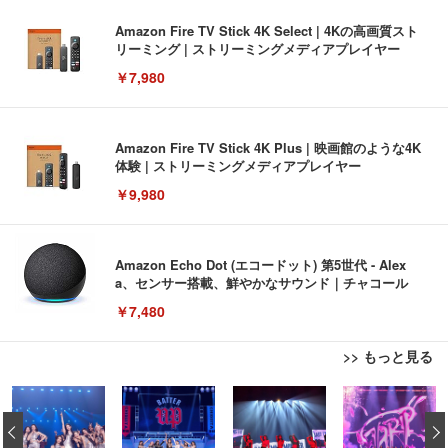
Amazon Fire TV Stick 4K Select | 4Kの高画質スト
リーミング | ストリーミングメディアプレイヤー
￥7,980
Amazon Fire TV Stick 4K Plus | 映画館のような4K
体験 | ストリーミングメディアプレイヤー
￥9,980
Amazon Echo Dot (エコードット) 第5世代 - Alex
a、センサー搭載、鮮やかなサウンド｜チャコール
￥7,480
>> もっと見る
[EdoErgo] オフィスチェア 椅子 テレワーク 疲れな
EIZO ビジネス向けプレミアムモニター | FlexScan
Amazonベーシック ペットシーツ 薄型 レギュラー 1
い 跳ね上げ式アームレスト コンパクト 約105度ロッ
EV3240X-WT | 31.5型4K UHD・USB Type-C・ホワ
‹
回使い捨て 無香料 ホワイト 300枚
キング pc 事務椅子 360度回転 座面昇降 強化ナイロ
イト