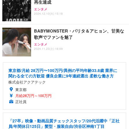
再生達成
エンタメ
2024.12.10(火) 15:18
BABYMONSTER・パリタ＆アヒョン、甘美な
歌声でファンを魅了
エンタメ
2024.11.23(土) 16:09
東京都/月給 28万円〜100万円/異例の平均年齢33.8歳 業界に
関わる全ての方歓迎 優良企業に9年連続選出 柔軟な働き方
株式会社アクアテック
東京都
月給28万円～100万円
正社員
「27卒」映像・動画品質チェックスタッフ/20代活躍中「正社
員/年間休日125日」髪型・服装自由/渋谷区神南1丁目