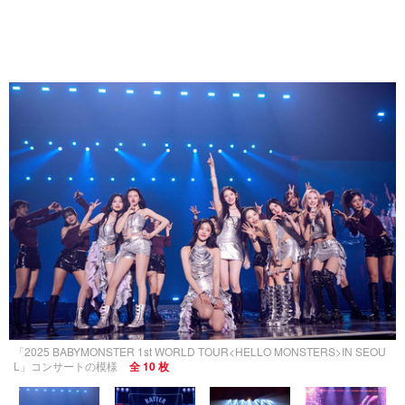
「2025 BABYMONSTER 1st WORLD TOUR<HELLO MONSTERS>IN SEOU
L」コンサートの模様
全 10 枚