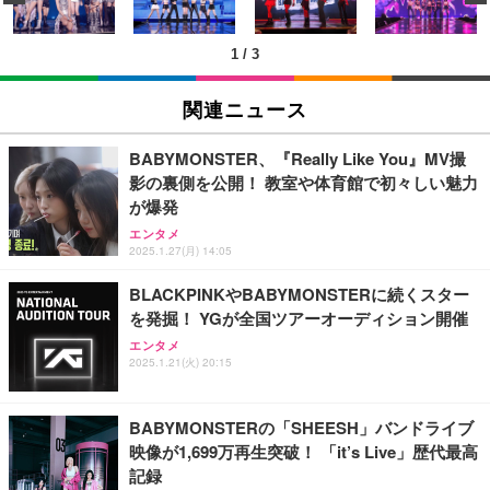
ン樹脂ベース 通気性メッシュ 在宅ワーク H-WY01
￥3,373
￥5,699
￥105,595
(黒網+黒枠+黒足)
1
/
3
EIZO ビジネス向けプレミアムモニター | FlexScan
SIHOO B100 オフィスチェア／デスクチェア メッシ
Amazonベーシック ペットシーツ 厚型 ワイド 42枚
EV2740X-WT | 27.0型4K UHD・USB Type-C・ホワ
ュチェア 人間工学 疲れない ブラック
x2袋(84枚) ホワイト(吸収面:ライトブルー)
関連ニュース
イト
￥27,999
￥3,234
￥109,572
BABYMONSTER、『Really Like You』MV撮
影の裏側を公開！ 教室や体育館で初々しい魅力
Sezlife オフィスチェア デスクチェア 疲れない テレ
が爆発
【純正品】27"ゲーミングモニター DualSense 充電
ネオ・ルーライフ ネオ・オムツ L 中型犬用 26枚入
ワーク チェア 強化バックレスト 30度ロッキング機
フック付き（CFI-ZDM1J）
り 単品
エンタメ
能 人間工学 椅子 腰サポート 90度跳ね上げ式アーム
2025.1.27(月) 14:05
レスト 3Dヘッドレスト ハンガー付き 高反発クッシ
￥49,979
￥1,800
￥7,680
ョン PCチェア 通気性メッシュ ゲーミング/勉強/事
BLACKPINKやBABYMONSTERに続くスター
務用 おしゃれ パソコンチェア (ブラック)
を発掘！ YGが全国ツアーオーディション開催
Sezlife オフィスチェア デスクチェア 疲れない テレ
【整備済み品】Dell E2724HS 27インチ 液晶モニタ
Smart Basic(スマートベーシック) 【Amazon.co.jp
エンタメ
ワーク チェア 強化バックレスト 30度ロッキング機
ー フルHD（1920×1080）VA 非光沢 HDMI/DisplayP
限定】 Smart Basic アイリスオーヤマ ペットシーツ
2025.1.21(火) 20:15
能 人間工学 椅子 腰サポート 90度跳ね上げ式アーム
ort/VGA スピーカー内蔵 高さ調整 スイベル VESA対
超厚型 お徳用 ワイド 100枚入 (x 1) (ケース販売)
レスト 3Dヘッドレスト ハンガー付き 高反発クッシ
応 ComfortView ビジネス向け
￥7,680
￥15,800
￥3,670
ョン PCチェア 通気性メッシュ ゲーミング/勉強/事
BABYMONSTERの「SHEESH」バンドライブ
務用 おしゃれ パソコンチェア (ホワイト)
映像が1,699万再生突破！ 「it’s Live」歴代最高
ANDWINT オフィスチェア デスクチェア 肘なし メ
【MiniLED/24.5inch/280Hz/FHD】GRAPHT THE S
アイリスオーヤマ ペットシーツ 超厚型 お徳用 レギ
記録
ッシュ 通気性 ランバーサポート付き 腰サポート ガ
HOOTER Gaming Monitor 24” Essential ゲーミン
ュラー 200枚入【Amazon.co.jp限定】