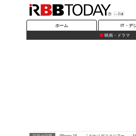
ホーム
IT・デ
映画・ドラマ
注目の話題
iPhone 16
こだわりデスクツアー
A