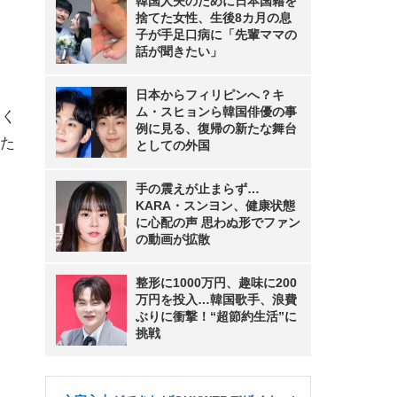
韓国人夫のために日本国籍を
捨てた女性、生後8カ月の息
子が手足口病に「先輩ママの
話が聞きたい」
日本からフィリピンへ？キ
ム・スヒョンら韓国俳優の事
てく
例に見る、復帰の新たな舞台
た
としての外国
手の震えが止まらず…
KARA・スンヨン、健康状態
に心配の声 思わぬ形でファン
の動画が拡散
整形に1000万円、趣味に200
万円を投入…韓国歌手、浪費
ぶりに衝撃！“超節約生活”に
挑戦