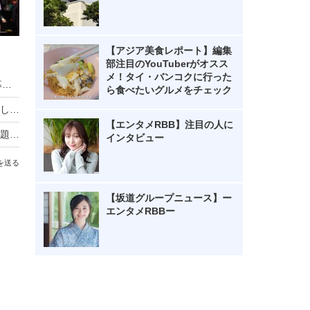
【アジア美食レポート】編集
部注目のYouTuberがオスス
メ！タイ・バンコクに行った
HIKAKIN、熊本地震に2000万円を寄付 動画で募金方法を解説し支援を呼びかけ
ら食べたいグルメをチェック
羽生結弦自らポーズを提案し撮影！完全撮り下ろし2027年度版カレンダーが発売決定！
【エンタメRBB】注目の人に
熊本地震の瞬間、手術室の緊迫ニュース映像が話題！「本当にすごい」「尊敬の念しかない」
インタビュー
を送る
【坂道グループニュース】ー
エンタメRBBー