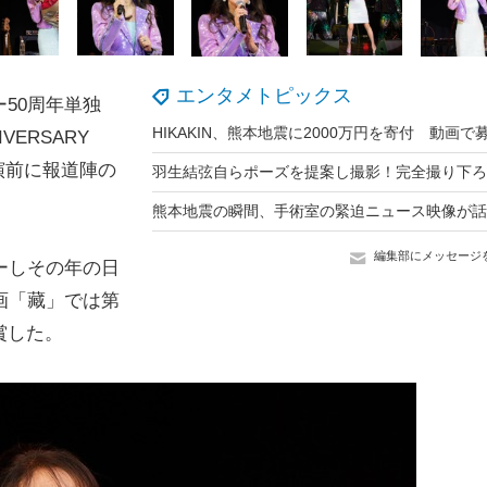
エンタメトピックス
50周年単独
NIVERSARY
公演前に報道陣の
編集部にメッセージ
ーしその年の日
画「藏」では第
賞した。