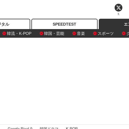
X
ジタル
SPEEDTEST
エ
韓流・K-POP
韓国・芸能
音楽
スポーツ
I
Google Pixel 9
韓国ドラマ
K-POP