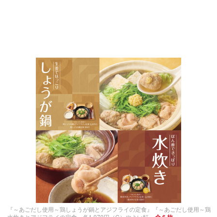
『～あごだし使用～鶏しょうが鍋とアジフライの定食』『～あごだし使用～鶏
水炊きとアジフライの定食』各1,070円（C）やよい軒