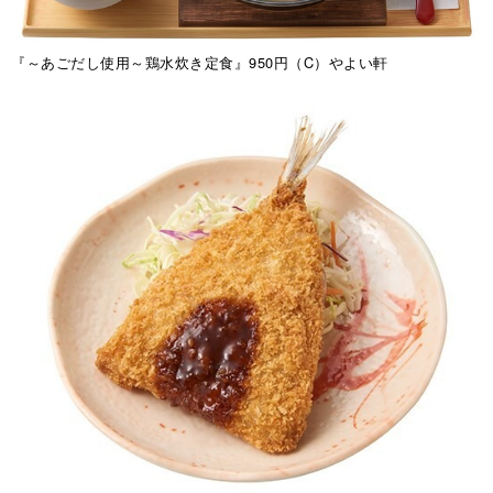
『～あごだし使用～鶏水炊き定食』950円（C）やよい軒