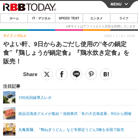
MENU
CLOSE
ホーム
IT・デジタル
SPEED TEST
エンタメ
ライフ
ホーム
IT・デジタル
ライフ
グルメ
2025.1.7（火）19:52
やよい軒、9日からあごだし使用の“冬の鍋定
IT・デジタルTOP
スマートフォン
SPEED TEST
食”『鶏しょうが鍋定食』『鶏水炊き定食』を
ネタ
ガジェット・ツール
販売！
エンタメ
ショッピング
その他
エンタメTOP
映画・ドラマ
ライフ
韓流・K-POP
韓国・芸能
注目記事
ライフTOP
グルメ
リリース一覧
音楽
スポーツ
10G光回線導入レポ
ペット
ショッピング
プッシュ通知の停止方法
グラビア
ブログ
その他
絶品北海道グルメが集結！池袋東武「冬の大北海道展」9日から開催
ショッピング
その他
丸亀製麺、『鴨ねぎうどん』など冬限定うどん3種を全国で販売