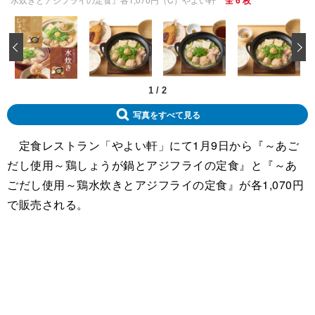
全 6 枚
‹
1
/
2
写真をすべて見る
定食レストラン「やよい軒」にて1月9日から『～あご
だし使用～鶏しょうが鍋とアジフライの定食』と『～あ
ごだし使用～鶏水炊きとアジフライの定食』が各1,070円
で販売される。