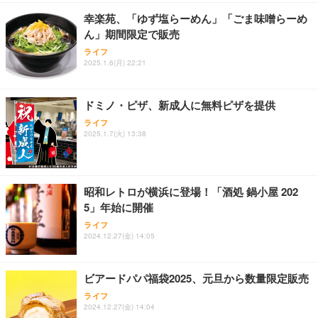
幸楽苑、「ゆず塩らーめん」「ごま味噌らーめ
ん」期間限定で販売
ライフ
2025.1.6(月) 22:21
ドミノ・ピザ、新成人に無料ピザを提供
ライフ
2025.1.7(火) 13:38
昭和レトロが横浜に登場！「酒処 鍋小屋 202
5」年始に開催
ライフ
2024.12.27(金) 14:05
ビアードパパ福袋2025、元旦から数量限定販売
ライフ
2024.12.27(金) 14:04