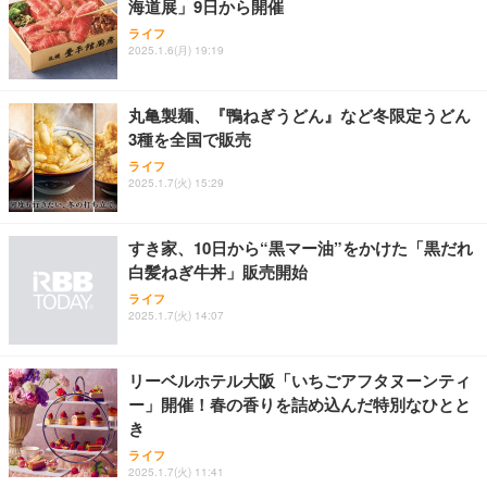
海道展」9日から開催
Sezlife オフィスチェア デスクチェア 疲れない テレ
【純正品】27"ゲーミングモニター DualSense 充電
ネオ・ルーライフ ネオ・オムツ L 中型犬用 26枚入
ライフ
ワーク チェア 強化バックレスト 30度ロッキング機
2025.1.6(月) 19:19
フック付き（CFI-ZDM1J）
り 単品
能 人間工学 椅子 腰サポート 90度跳ね上げ式アーム
レスト 3Dヘッドレスト ハンガー付き 高反発クッシ
￥49,979
￥1,800
￥7,680
ョン PCチェア 通気性メッシュ ゲーミング/勉強/事
丸亀製麺、『鴨ねぎうどん』など冬限定うどん
務用 おしゃれ パソコンチェア (ブラック)
3種を全国で販売
Sezlife オフィスチェア デスクチェア 疲れない テレ
【整備済み品】Dell E2724HS 27インチ 液晶モニタ
Smart Basic(スマートベーシック) 【Amazon.co.jp
ライフ
ワーク チェア 強化バックレスト 30度ロッキング機
ー フルHD（1920×1080）VA 非光沢 HDMI/DisplayP
限定】 Smart Basic アイリスオーヤマ ペットシーツ
2025.1.7(火) 15:29
能 人間工学 椅子 腰サポート 90度跳ね上げ式アーム
ort/VGA スピーカー内蔵 高さ調整 スイベル VESA対
超厚型 お徳用 ワイド 100枚入 (x 1) (ケース販売)
レスト 3Dヘッドレスト ハンガー付き 高反発クッシ
応 ComfortView ビジネス向け
￥7,680
￥15,800
￥3,670
ョン PCチェア 通気性メッシュ ゲーミング/勉強/事
すき家、10日から“黒マー油”をかけた「黒だれ
務用 おしゃれ パソコンチェア (ホワイト)
白髪ねぎ牛丼」販売開始
ANDWINT オフィスチェア デスクチェア 肘なし メ
【MiniLED/24.5inch/280Hz/FHD】GRAPHT THE S
アイリスオーヤマ ペットシーツ 超厚型 お徳用 レギ
ッシュ 通気性 ランバーサポート付き 腰サポート ガ
HOOTER Gaming Monitor 24” Essential ゲーミン
ライフ
ュラー 200枚入【Amazon.co.jp限定】
ス圧無段階昇降 360度回転 キャスター付き コンパク
グモニター QD 24.5インチ 1ms FHD 量子ドット 残
2025.1.7(火) 14:07
ト 幅52×奥行58.5×高さ84～96cm テレワーク 在宅
像低減 (3年保証 | 輝点保証 | 日本メーカー)
￥3,731
￥4,139
￥34,980
勤務 ブラック
リーベルホテル大阪「いちごアフタヌーンティ
ー」開催！春の香りを詰め込んだ特別なひとと
き
ライフ
2025.1.7(火) 11:41