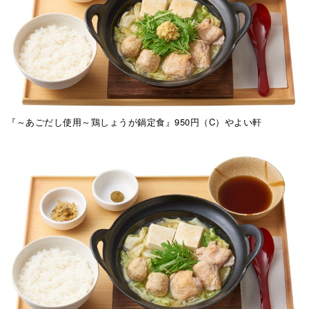
『～あごだし使用～鶏しょうが鍋定食』950円（C）やよい軒