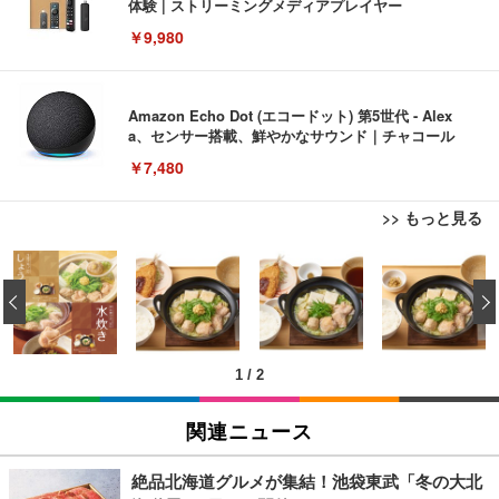
体験 | ストリーミングメディアプレイヤー
￥9,980
Amazon Echo Dot (エコードット) 第5世代 - Alex
a、センサー搭載、鮮やかなサウンド｜チャコール
￥7,480
>> もっと見る
[EdoErgo] オフィスチェア 椅子 テレワーク 疲れな
EIZO ビジネス向けプレミアムモニター | FlexScan
Amazonベーシック ペットシーツ 薄型 レギュラー 1
い 跳ね上げ式アームレスト コンパクト 約105度ロッ
EV3240X-WT | 31.5型4K UHD・USB Type-C・ホワ
‹
回使い捨て 無香料 ホワイト 300枚
キング pc 事務椅子 360度回転 座面昇降 強化ナイロ
イト
ン樹脂ベース 通気性メッシュ 在宅ワーク H-WY01
￥3,373
￥5,699
￥105,595
(黒網+黒枠+黒足)
1
/
2
EIZO ビジネス向けプレミアムモニター | FlexScan
SIHOO B100 オフィスチェア／デスクチェア メッシ
Amazonベーシック ペットシーツ 厚型 ワイド 42枚
EV2740X-WT | 27.0型4K UHD・USB Type-C・ホワ
ュチェア 人間工学 疲れない ブラック
x2袋(84枚) ホワイト(吸収面:ライトブルー)
関連ニュース
イト
￥27,999
￥3,234
￥109,572
絶品北海道グルメが集結！池袋東武「冬の大北