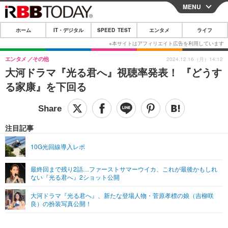
MENU
CLOSE
ホーム
IT・デジタル
SPEED TEST
エンタメ
ライフ
ホーム
IT・デジタル
エンタメ
その他
2024.12.16（月）14:12
大河ドラマ『光る君へ』視聴率発表！ 『どうす
IT・デジタルTOP
スマートフォン
SPEED TEST
る家康』を下回る
ネタ
ガジェット・ツール
エンタメ
ショッピング
その他
エンタメTOP
映画・ドラマ
ライフ
注目記事
韓流・K-POP
韓国・芸能
ライフTOP
グルメ
リリース一覧
10G光回線導入レポ
音楽
スポーツ
ペット
ショッピング
プッシュ通知の停止方法
最終回まで残り2話…ファーストサマーウイカ、これが最後かもしれ
ない『光る君へ』2ショット公開
グラビア
ブログ
その他
大河ドラマ『光る君へ』、新たな登場人物・菅原孝標の娘（吉柳咲
ショッピング
その他
良）の扮装写真公開！