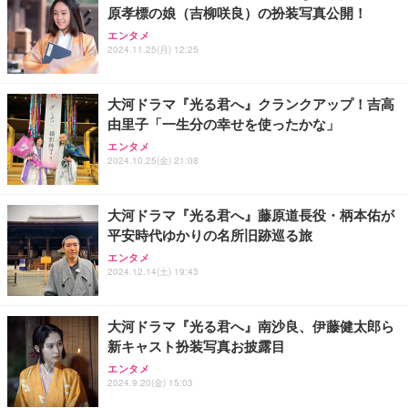
原孝標の娘（吉柳咲良）の扮装写真公開！
【整備済み品】ノートパソコン 富士通 LIEFBOOK
【整備済み品】Dell E2724HS 27インチ 液晶モニタ
U9311X/F 13.3型 第11世代 Core i5-1145G7/Window
ー フルHD（1920×1080）VA 非光沢 HDMI/DisplayP
エンタメ
2024.11.25(月) 12:25
s11 Pro/MS Office 2021搭載/Webカメラ/Wifi・Blue
ort/VGA スピーカー内蔵 高さ調整 スイベル VESA対
tooth・HDMI・Type-C/360度回転対応/有線静音マウ
応 ComfortView ビジネス向け
￥44,880
￥15,800
ス付属/180日保証(タッチスクリーン/メモリ8GB,SS
D256GB)
大河ドラマ『光る君へ』クランクアップ！吉高
由里子「一生分の幸せを使ったかな」
VETESAノートパソコン Corei7 15.6インチ IPS液
【MiniLED/24.5inch/280Hz/FHD】GRAPHT THE S
晶/1920×1080FHD Office2024搭載 Win11 Pro ノー
HOOTER Gaming Monitor 24” Essential ゲーミン
エンタメ
トPC 16GB メモリ SSD 256GB WEBカメラ付き 軽
グモニター QD 24.5インチ 1ms FHD 量子ドット 残
2024.10.25(金) 21:08
量薄型 laptop WIFI5/BT5.0/指紋認証機能/テンキー/
像低減 (3年保証 | 輝点保証 | 日本メーカー)
￥59,980
￥34,980
日本語キーボード ラップトップ 学生向け 仕事用 学
習用 ピンク
大河ドラマ『光る君へ』藤原道長役・柄本佑が
平安時代ゆかりの名所旧跡巡る旅
エンタメ
2024.12.14(土) 19:43
大河ドラマ『光る君へ』南沙良、伊藤健太郎ら
新キャスト扮装写真お披露目
エンタメ
2024.9.20(金) 15:03