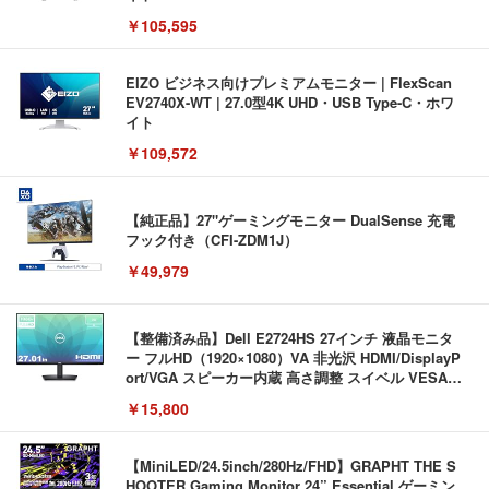
￥105,595
EIZO ビジネス向けプレミアムモニター | FlexScan
EV2740X-WT | 27.0型4K UHD・USB Type-C・ホワ
イト
￥109,572
【純正品】27"ゲーミングモニター DualSense 充電
フック付き（CFI-ZDM1J）
￥49,979
【整備済み品】Dell E2724HS 27インチ 液晶モニタ
ー フルHD（1920×1080）VA 非光沢 HDMI/DisplayP
ort/VGA スピーカー内蔵 高さ調整 スイベル VESA対
応 ComfortView ビジネス向け
￥15,800
【MiniLED/24.5inch/280Hz/FHD】GRAPHT THE S
HOOTER Gaming Monitor 24” Essential ゲーミン