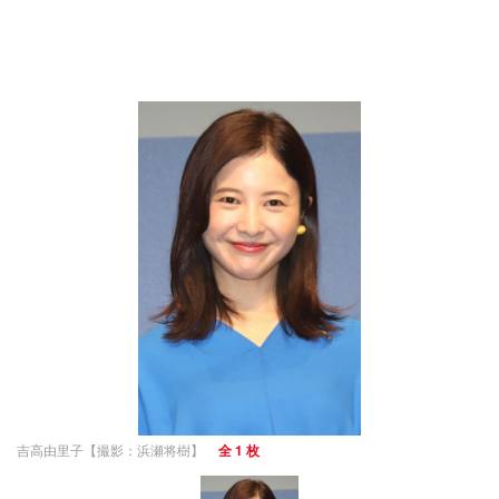
吉高由里子【撮影：浜瀬将樹】
全 1 枚