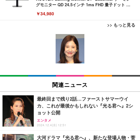
グモニター QD 24.5インチ 1ms FHD 量子ドット 残
像低減 (3年保証 | 輝点保証 | 日本メーカー)
￥34,980
>> もっと見る
【整備済み品】ノートパソコン 富士通 LIEFBOOK
EIZO ビジネス向けプレミアムモニター | FlexScan
U9311X/F 13.3型 第11世代 Core i5-1145G7/Window
EV3240X-WT | 31.5型4K UHD・USB Type-C・ホワ
s11 Pro/MS Office 2021搭載/Webカメラ/Wifi・Blue
イト
tooth・HDMI・Type-C/360度回転対応/有線静音マウ
￥44,948
￥105,595
ス付属/180日保証(タッチスクリーン/メモリ16GB,S
SD256GB)
【整備済み品】中古 ノートパソコン 富士通 A5511/
EIZO ビジネス向けプレミアムモニター | FlexScan
15.6型/ 第11世代 Core i3-1125G4// Win11 Pro/MS
EV2740X-WT | 27.0型4K UHD・USB Type-C・ホワ
関連ニュース
Office 2021 Pro 付属/Webカメラ/DVD/豊富な接続端
イト
子 (HDMI, VGA, USB 3.0)/ 有線静音マウス付属/ 180
￥36,880
￥109,572
日保証（メモリ 8GB,SSD256GB）
最終回まで残り2話…ファーストサマーウイ
カ、これが最後かもしれない『光る君へ』2シ
【整備済み品】中古 ノートパソコン 富士通 A5511/
ョット公開
【純正品】27"ゲーミングモニター DualSense 充電
15.6型/ 第11世代 Core i3-1125G4// Win11 Pro/MS
フック付き（CFI-ZDM1J）
エンタメ
Office 2021 Pro 付属/Webカメラ/DVD/豊富な接続端
2024.12.4(水) 12:51
子 (HDMI, VGA, USB 3.0)/ 有線静音マウス付属/ 180
￥49,979
￥49,880
日保証（メモリ 16GB,SSD512GB）
大河ドラマ『光る君へ』、新たな登場人物・菅