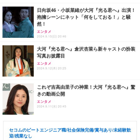
日向坂46・小坂菜緒が大河『光る君へ』出演！
抱擁シーンにネット「何をしておる！」と騒
然！
エンタメ
2024.9.15(日) 20:46
大河『光る君へ』倉沢杏菜ら新キャストの扮装
写真お披露目
エンタメ
2024.9.12(木) 20:25
これぞ吉高由里子の神業！大河『光る君へ』驚
きの動画公開
エンタメ
2024.9.11(水) 20:45
セコムのビートエンジニア職/社会保険完備/賞与あり/未経験歓
迎/残業なし