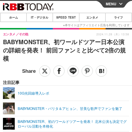
MENU
CLOSE
ホーム
IT・デジタル
SPEED TEST
エンタメ
ライフ
ホーム
IT・デジタル
エンタメ
その他
2024.11.28（木）13:58
BABYMONSTER、初ワールドツアー日本公演
IT・デジタルTOP
スマートフォン
SPEED TEST
の詳細を発表！ 前回ファンミと比べて2倍の規
ネタ
ガジェット・ツール
模
エンタメ
ショッピング
その他
エンタメTOP
映画・ドラマ
ライフ
韓流・K-POP
韓国・芸能
注目記事
ライフTOP
グルメ
リリース一覧
音楽
スポーツ
10G光回線導入レポ
ペット
ショッピング
プッシュ通知の停止方法
グラビア
ブログ
その他
BABYMONSTER・パリタ＆アヒョン、甘美な歌声でファンを魅了
ショッピング
その他
BABYMONSTER、初のワールドツアーを発表！ 北米公演も決定でグ
ローバル活動を本格化