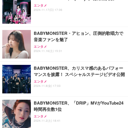
エンタメ
ANDWINT オフィスチェア デスクチェア 肘なし メ
【MiniLED/24.5inch/280Hz/FHD】GRAPHT THE S
アイリスオーヤマ ペットシーツ 超厚型 お徳用 レギ
2024.11.17(日) 17:36
ッシュ 通気性 ランバーサポート付き 腰サポート ガ
HOOTER Gaming Monitor 24” Essential ゲーミン
ュラー 200枚入【Amazon.co.jp限定】
ス圧無段階昇降 360度回転 キャスター付き コンパク
グモニター QD 24.5インチ 1ms FHD 量子ドット 残
ト 幅52×奥行58.5×高さ84～96cm テレワーク 在宅
像低減 (3年保証 | 輝点保証 | 日本メーカー)
￥3,731
￥4,139
￥34,980
勤務 ブラック
BABYMONSTER・アヒョン、圧倒的歌唱力で
音楽ファンを魅了
エンタメ
2024.11.16(土) 15:31
BABYMONSTER、カリスマ感のあるパフォー
マンスを披露！ スペシャルステージビデオ公開
エンタメ
2024.11.8(金) 17:03
BABYMONSTER、「DRIP」MVがYouTube24
時間再生数1位
エンタメ
2024.11.2(土) 18:41