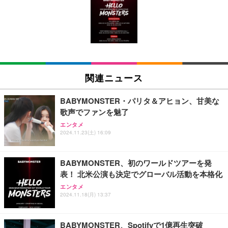
[EdoErgo] オフィスチェア 椅子 テレワーク 疲れな
EIZO ビジネス向けプレミアムモニター | FlexScan
Amazonベーシック ペットシーツ 薄型 レギュラー 1
い 跳ね上げ式アームレスト コンパクト 約105度ロッ
EV3240X-WT | 31.5型4K UHD・USB Type-C・ホワ
回使い捨て 無香料 ホワイト 300枚
キング pc 事務椅子 360度回転 座面昇降 強化ナイロ
イト
ン樹脂ベース 通気性メッシュ 在宅ワーク H-WY01
￥3,373
￥5,699
￥105,595
(黒網+黒枠+黒足)
EIZO ビジネス向けプレミアムモニター | FlexScan
SIHOO B100 オフィスチェア／デスクチェア メッシ
Amazonベーシック ペットシーツ 厚型 ワイド 42枚
EV2740X-WT | 27.0型4K UHD・USB Type-C・ホワ
ュチェア 人間工学 疲れない ブラック
x2袋(84枚) ホワイト(吸収面:ライトブルー)
関連ニュース
イト
￥27,999
￥3,234
￥109,572
BABYMONSTER・パリタ＆アヒョン、甘美な
歌声でファンを魅了
Sezlife オフィスチェア デスクチェア 疲れない テレ
【純正品】27"ゲーミングモニター DualSense 充電
ネオ・ルーライフ ネオ・オムツ L 中型犬用 26枚入
エンタメ
ワーク チェア 強化バックレスト 30度ロッキング機
2024.11.23(土) 16:09
フック付き（CFI-ZDM1J）
り 単品
能 人間工学 椅子 腰サポート 90度跳ね上げ式アーム
レスト 3Dヘッドレスト ハンガー付き 高反発クッシ
￥49,979
￥1,800
￥7,680
ョン PCチェア 通気性メッシュ ゲーミング/勉強/事
BABYMONSTER、初のワールドツアーを発
務用 おしゃれ パソコンチェア (ブラック)
表！ 北米公演も決定でグローバル活動を本格化
Sezlife オフィスチェア デスクチェア 疲れない テレ
【整備済み品】Dell E2724HS 27インチ 液晶モニタ
Smart Basic(スマートベーシック) 【Amazon.co.jp
エンタメ
ワーク チェア 強化バックレスト 30度ロッキング機
ー フルHD（1920×1080）VA 非光沢 HDMI/DisplayP
限定】 Smart Basic アイリスオーヤマ ペットシーツ
2024.11.18(月) 13:37
能 人間工学 椅子 腰サポート 90度跳ね上げ式アーム
ort/VGA スピーカー内蔵 高さ調整 スイベル VESA対
超厚型 お徳用 ワイド 100枚入 (x 1) (ケース販売)
レスト 3Dヘッドレスト ハンガー付き 高反発クッシ
応 ComfortView ビジネス向け
￥7,680
￥15,800
￥3,670
ョン PCチェア 通気性メッシュ ゲーミング/勉強/事
BABYMONSTER、Spotifyで1億再生突破
務用 おしゃれ パソコンチェア (ホワイト)