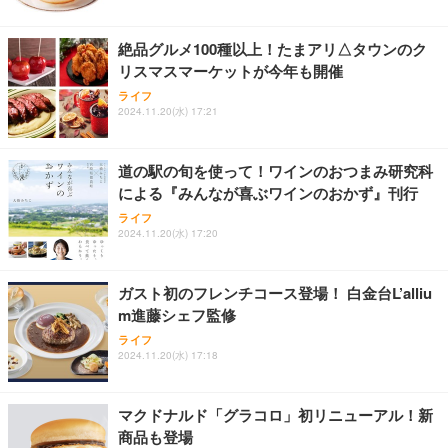
能 人間工学 椅子 腰サポート 90度跳ね上げ式アーム
レスト 3Dヘッドレスト ハンガー付き 高反発クッシ
￥49,979
￥1,800
￥7,680
ョン PCチェア 通気性メッシュ ゲーミング/勉強/事
絶品グルメ100種以上！たまアリ△タウンのク
務用 おしゃれ パソコンチェア (ブラック)
リスマスマーケットが今年も開催
Sezlife オフィスチェア デスクチェア 疲れない テレ
【整備済み品】Dell E2724HS 27インチ 液晶モニタ
Smart Basic(スマートベーシック) 【Amazon.co.jp
ライフ
ワーク チェア 強化バックレスト 30度ロッキング機
ー フルHD（1920×1080）VA 非光沢 HDMI/DisplayP
限定】 Smart Basic アイリスオーヤマ ペットシーツ
2024.11.20(水) 17:21
能 人間工学 椅子 腰サポート 90度跳ね上げ式アーム
ort/VGA スピーカー内蔵 高さ調整 スイベル VESA対
超厚型 お徳用 ワイド 100枚入 (x 1) (ケース販売)
レスト 3Dヘッドレスト ハンガー付き 高反発クッシ
応 ComfortView ビジネス向け
￥7,680
￥15,800
￥3,670
ョン PCチェア 通気性メッシュ ゲーミング/勉強/事
道の駅の旬を使って！ワインのおつまみ研究科
務用 おしゃれ パソコンチェア (ホワイト)
による『みんなが喜ぶワインのおかず』刊行
ANDWINT オフィスチェア デスクチェア 肘なし メ
【MiniLED/24.5inch/280Hz/FHD】GRAPHT THE S
アイリスオーヤマ ペットシーツ 超厚型 お徳用 レギ
ッシュ 通気性 ランバーサポート付き 腰サポート ガ
HOOTER Gaming Monitor 24” Essential ゲーミン
ライフ
ュラー 200枚入【Amazon.co.jp限定】
ス圧無段階昇降 360度回転 キャスター付き コンパク
グモニター QD 24.5インチ 1ms FHD 量子ドット 残
2024.11.20(水) 17:20
ト 幅52×奥行58.5×高さ84～96cm テレワーク 在宅
像低減 (3年保証 | 輝点保証 | 日本メーカー)
￥3,731
￥4,139
￥34,980
勤務 ブラック
ガスト初のフレンチコース登場！ 白金台L’alliu
m進藤シェフ監修
ライフ
2024.11.20(水) 17:18
マクドナルド「グラコロ」初リニューアル！新
商品も登場