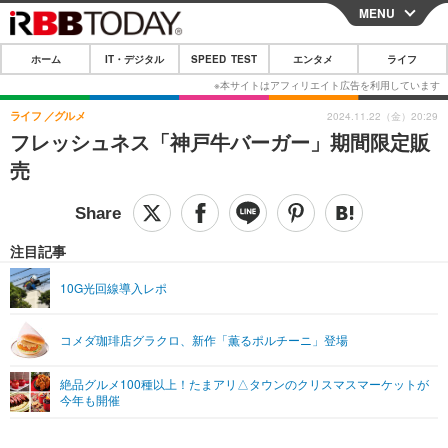
MENU
CLOSE
ホーム
IT・デジタル
SPEED TEST
エンタメ
ライフ
ホーム
IT・デジタル
ライフ
グルメ
2024.11.22（金）20:29
フレッシュネス「神戸牛バーガー」期間限定販
IT・デジタルTOP
スマートフォン
SPEED TEST
売
ネタ
ガジェット・ツール
エンタメ
ショッピング
その他
エンタメTOP
映画・ドラマ
ライフ
注目記事
韓流・K-POP
韓国・芸能
ライフTOP
グルメ
リリース一覧
10G光回線導入レポ
音楽
スポーツ
ペット
ショッピング
プッシュ通知の停止方法
コメダ珈琲店グラクロ、新作「薫るポルチーニ」登場
グラビア
ブログ
その他
絶品グルメ100種以上！たまアリ△タウンのクリスマスマーケットが
ショッピング
その他
今年も開催