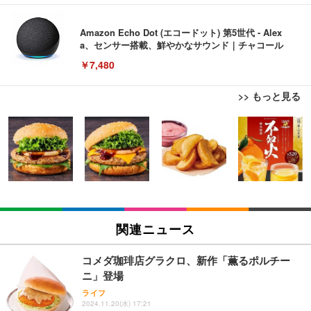
Amazon Echo Dot (エコードット) 第5世代 - Alex
a、センサー搭載、鮮やかなサウンド｜チャコール
￥7,480
>> もっと見る
[EdoErgo] オフィスチェア 椅子 テレワーク 疲れな
EIZO ビジネス向けプレミアムモニター | FlexScan
Amazonベーシック ペットシーツ 薄型 レギュラー 1
い 跳ね上げ式アームレスト コンパクト 約105度ロッ
EV3240X-WT | 31.5型4K UHD・USB Type-C・ホワ
回使い捨て 無香料 ホワイト 300枚
キング pc 事務椅子 360度回転 座面昇降 強化ナイロ
イト
ン樹脂ベース 通気性メッシュ 在宅ワーク H-WY01
￥3,373
￥5,699
￥105,595
(黒網+黒枠+黒足)
EIZO ビジネス向けプレミアムモニター | FlexScan
SIHOO B100 オフィスチェア／デスクチェア メッシ
Amazonベーシック ペットシーツ 厚型 ワイド 42枚
EV2740X-WT | 27.0型4K UHD・USB Type-C・ホワ
ュチェア 人間工学 疲れない ブラック
x2袋(84枚) ホワイト(吸収面:ライトブルー)
関連ニュース
イト
￥27,999
￥3,234
￥109,572
コメダ珈琲店グラクロ、新作「薫るポルチー
ニ」登場
Sezlife オフィスチェア デスクチェア 疲れない テレ
【純正品】27"ゲーミングモニター DualSense 充電
ネオ・ルーライフ ネオ・オムツ L 中型犬用 26枚入
ライフ
ワーク チェア 強化バックレスト 30度ロッキング機
2024.11.20(水) 17:21
フック付き（CFI-ZDM1J）
り 単品