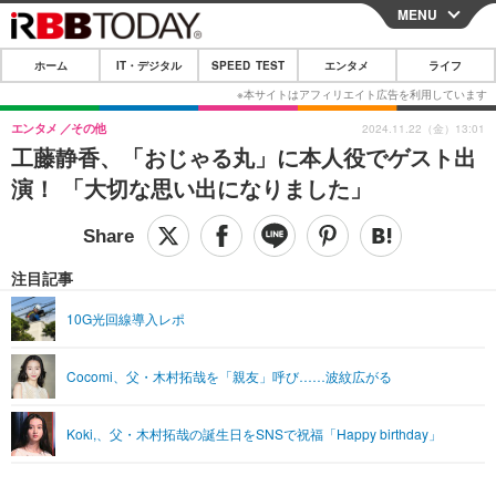
MENU
CLOSE
ホーム
IT・デジタル
SPEED TEST
エンタメ
ライフ
ホーム
IT・デジタル
エンタメ
その他
2024.11.22（金）13:01
工藤静香、「おじゃる丸」に本人役でゲスト出
IT・デジタルTOP
スマートフォン
SPEED TEST
演！ 「大切な思い出になりました」
ネタ
ガジェット・ツール
エンタメ
ショッピング
その他
エンタメTOP
映画・ドラマ
ライフ
注目記事
韓流・K-POP
韓国・芸能
ライフTOP
グルメ
リリース一覧
10G光回線導入レポ
音楽
スポーツ
ペット
ショッピング
プッシュ通知の停止方法
Cocomi、父・木村拓哉を「親友」呼び……波紋広がる
グラビア
ブログ
その他
ショッピング
その他
Koki,、父・木村拓哉の誕生日をSNSで祝福「Happy birthday」