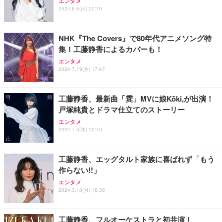
エンタメ
2024.8.6(火) 20:10
NHK『The Covers』で80年代アニメソング特
集！工藤静香によるカバーも！
エンタメ
2024.7.19(金) 17:47
工藤静香、最新曲「霙」MVに娘Kōki,が出演！
戸塚純貴とドラマ仕立てのストーリー
エンタメ
2024.7.3(水) 10:40
工藤静香、エッグタルト家族に喜ばれず「もう
作らない!!」
エンタメ
2024.3.18(月) 18:38
工藤静香、フルオーケストラと初共演！