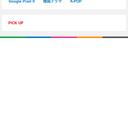
Google Pixel 9
韓国ドラマ
K-POP
PICK UP
特集・連載
【動画レビュー】注目ガジェットを動画で解説！公式Y
ouTubeチャンネル
10G光回線導入レポ
【アジア美食レポート】編集部注目のYouTuberがオス
スメ！タイ・バンコクに行ったら食べたいグルメをチ
ェック
【エンタメRBB】注目の人にインタビュー