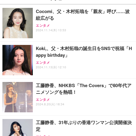
￥27,999
￥3,234
￥109,572
Cocomi、父・木村拓哉を「親友」呼び……波
紋広がる
Sezlife オフィスチェア デスクチェア 疲れない テレ
【純正品】27"ゲーミングモニター DualSense 充電
ネオ・ルーライフ ネオ・オムツ L 中型犬用 26枚入
エンタメ
ワーク チェア 強化バックレスト 30度ロッキング機
フック付き（CFI-ZDM1J）
り 単品
2024.11.14(木) 13:53
能 人間工学 椅子 腰サポート 90度跳ね上げ式アーム
レスト 3Dヘッドレスト ハンガー付き 高反発クッシ
￥49,979
￥1,800
￥7,680
ョン PCチェア 通気性メッシュ ゲーミング/勉強/事
Koki,、父・木村拓哉の誕生日をSNSで祝福「H
務用 おしゃれ パソコンチェア (ブラック)
appy birthday」
Sezlife オフィスチェア デスクチェア 疲れない テレ
【整備済み品】Dell E2724HS 27インチ 液晶モニタ
Smart Basic(スマートベーシック) 【Amazon.co.jp
エンタメ
ワーク チェア 強化バックレスト 30度ロッキング機
ー フルHD（1920×1080）VA 非光沢 HDMI/DisplayP
限定】 Smart Basic アイリスオーヤマ ペットシーツ
2024.11.13(水) 12:10
能 人間工学 椅子 腰サポート 90度跳ね上げ式アーム
ort/VGA スピーカー内蔵 高さ調整 スイベル VESA対
超厚型 お徳用 ワイド 100枚入 (x 1) (ケース販売)
レスト 3Dヘッドレスト ハンガー付き 高反発クッシ
応 ComfortView ビジネス向け
￥7,680
￥15,800
￥3,670
ョン PCチェア 通気性メッシュ ゲーミング/勉強/事
工藤静香、NHKBS「The Covers」で80年代ア
務用 おしゃれ パソコンチェア (ホワイト)
ニメソングを熱唱！
ANDWINT オフィスチェア デスクチェア 肘なし メ
【MiniLED/24.5inch/280Hz/FHD】GRAPHT THE S
アイリスオーヤマ ペットシーツ 超厚型 お徳用 レギ
ッシュ 通気性 ランバーサポート付き 腰サポート ガ
HOOTER Gaming Monitor 24” Essential ゲーミン
エンタメ
ュラー 200枚入【Amazon.co.jp限定】
ス圧無段階昇降 360度回転 キャスター付き コンパク
グモニター QD 24.5インチ 1ms FHD 量子ドット 残
2024.8.20(火) 18:34
ト 幅52×奥行58.5×高さ84～96cm テレワーク 在宅
像低減 (3年保証 | 輝点保証 | 日本メーカー)
￥3,731
￥4,139
￥34,980
勤務 ブラック
工藤静香、31年ぶりの香港ワンマン公演開催決
定