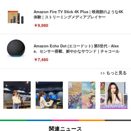
Amazon Fire TV Stick 4K Plus | 映画館のような4K
体験 | ストリーミングメディアプレイヤー
￥9,980
Amazon Echo Dot (エコードット) 第5世代 - Alex
a、センサー搭載、鮮やかなサウンド｜チャコール
￥7,480
>> もっと見る
[EdoErgo] オフィスチェア 椅子 テレワーク 疲れな
EIZO ビジネス向けプレミアムモニター | FlexScan
Amazonベーシック ペットシーツ 薄型 レギュラー 1
い 跳ね上げ式アームレスト コンパクト 約105度ロッ
EV3240X-WT | 31.5型4K UHD・USB Type-C・ホワ
回使い捨て 無香料 ホワイト 300枚
キング pc 事務椅子 360度回転 座面昇降 強化ナイロ
イト
ン樹脂ベース 通気性メッシュ 在宅ワーク H-WY01
￥3,373
￥5,699
￥105,595
(黒網+黒枠+黒足)
EIZO ビジネス向けプレミアムモニター | FlexScan
SIHOO B100 オフィスチェア／デスクチェア メッシ
Amazonベーシック ペットシーツ 厚型 ワイド 42枚
EV2740X-WT | 27.0型4K UHD・USB Type-C・ホワ
ュチェア 人間工学 疲れない ブラック
x2袋(84枚) ホワイト(吸収面:ライトブルー)
関連ニュース
イト