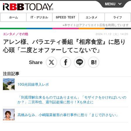
MENU
CLOSE
ホーム
IT・デジタル
SPEED TEST
エンタメ
ライフ
ホーム
IT・デジタル
エンタメ
その他
2024.11.12（火）14:20
アレン様、バラエティ番組『相席食堂』に怒り
IT・デジタルTOP
スマートフォン
SPEED TEST
心頭「二度とオファーしてこないで」
ネタ
ガジェット・ツール
エンタメ
ショッピング
その他
エンタメTOP
映画・ドラマ
ライフ
注目記事
韓流・K-POP
韓国・芸能
ライフTOP
グルメ
リリース一覧
10G光回線導入レポ
音楽
スポーツ
ペット
ショッピング
プッシュ通知の停止方法
「到底理解出来るものではありません」「モザイクをかければいいの
か？」二宮和也、週刊誌盗撮に怒り！Xも休止に
グラビア
ブログ
その他
ショッピング
その他
高橋みなみ、小嶋陽菜被害の暴行事件に怒り「まじで許さない」