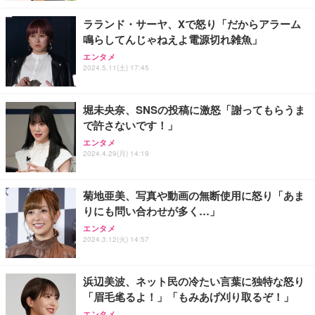
￥3,731
￥4,139
￥34,980
勤務 ブラック
ラランド・サーヤ、Xで怒り「だからアラーム
鳴らしてんじゃねえよ電源切れ雑魚」
エンタメ
2024.5.11(土) 17:45
堀未央奈、SNSの投稿に激怒「謝ってもらうま
で許さないです！」
エンタメ
2024.4.29(月) 14:19
菊地亜美、写真や動画の無断使用に怒り「あま
りにも問い合わせが多く…」
エンタメ
2024.3.12(火) 14:57
浜辺美波、ネット民の冷たい言葉に独特な怒り
「眉毛毟るよ！」「もみあげ刈り取るぞ！」
エンタメ