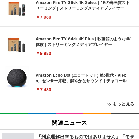
Amazon Fire TV Stick 4K Select | 4Kの高画質スト
リーミング | ストリーミングメディアプレイヤー
￥7,980
Amazon Fire TV Stick 4K Plus | 映画館のような4K
体験 | ストリーミングメディアプレイヤー
￥9,980
Amazon Echo Dot (エコードット) 第5世代 - Alex
a、センサー搭載、鮮やかなサウンド｜チャコール
￥7,480
>> もっと見る
[EdoErgo] オフィスチェア 椅子 テレワーク 疲れな
EIZO ビジネス向けプレミアムモニター | FlexScan
Amazonベーシック ペットシーツ 薄型 レギュラー 1
い 跳ね上げ式アームレスト コンパクト 約105度ロッ
EV3240X-WT | 31.5型4K UHD・USB Type-C・ホワ
関連ニュース
回使い捨て 無香料 ホワイト 300枚
キング pc 事務椅子 360度回転 座面昇降 強化ナイロ
イト
ン樹脂ベース 通気性メッシュ 在宅ワーク H-WY01
￥3,373
￥5,699
￥105,595
「到底理解出来るものではありません」「モザ
(黒網+黒枠+黒足)