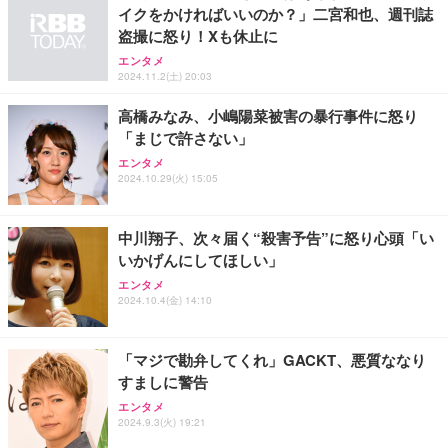
イクをかければいいのか？」二宮和也、週刊誌
盗撮に怒り！Xも休止に
EIZO ビジネス向けプレミアムモニター | FlexScan
SIHOO B100 オフィスチェア／デスクチェア メッシ
Amazonベーシック ペットシーツ 厚型 ワイド 42枚
EV2740X-WT | 27.0型4K UHD・USB Type-C・ホワ
エンタメ
ュチェア 人間工学 疲れない ブラック
x2袋(84枚) ホワイト(吸収面:ライトブルー)
2024.11.2(土) 20:03
イト
￥27,999
￥3,234
￥109,572
高橋みなみ、小嶋陽菜被害の暴行事件に怒り
「まじで許さない」
Sezlife オフィスチェア デスクチェア 疲れない テレ
エンタメ
【純正品】27"ゲーミングモニター DualSense 充電
ネオ・ルーライフ ネオ・オムツ L 中型犬用 26枚入
ワーク チェア 強化バックレスト 30度ロッキング機
2024.10.29(火) 15:05
フック付き（CFI-ZDM1J）
り 単品
能 人間工学 椅子 腰サポート 90度跳ね上げ式アーム
レスト 3Dヘッドレスト ハンガー付き 高反発クッシ
￥49,979
￥1,800
￥7,680
ョン PCチェア 通気性メッシュ ゲーミング/勉強/事
中川翔子、次々届く“殺害予告”に怒り心頭「い
務用 おしゃれ パソコンチェア (ブラック)
いかげんにしてほしい」
Sezlife オフィスチェア デスクチェア 疲れない テレ
【整備済み品】Dell E2724HS 27インチ 液晶モニタ
Smart Basic(スマートベーシック) 【Amazon.co.jp
エンタメ
ワーク チェア 強化バックレスト 30度ロッキング機
ー フルHD（1920×1080）VA 非光沢 HDMI/DisplayP
限定】 Smart Basic アイリスオーヤマ ペットシーツ
2024.10.4(金) 14:10
能 人間工学 椅子 腰サポート 90度跳ね上げ式アーム
ort/VGA スピーカー内蔵 高さ調整 スイベル VESA対
超厚型 お徳用 ワイド 100枚入 (x 1) (ケース販売)
レスト 3Dヘッドレスト ハンガー付き 高反発クッシ
応 ComfortView ビジネス向け
￥7,680
￥15,800
￥3,670
ョン PCチェア 通気性メッシュ ゲーミング/勉強/事
「マジで勘弁してくれ」GACKT、悪質ななり
務用 おしゃれ パソコンチェア (ホワイト)
すましに警告
ANDWINT オフィスチェア デスクチェア 肘なし メ
【MiniLED/24.5inch/280Hz/FHD】GRAPHT THE S
アイリスオーヤマ ペットシーツ 超厚型 お徳用 レギ
エンタメ
ッシュ 通気性 ランバーサポート付き 腰サポート ガ
HOOTER Gaming Monitor 24” Essential ゲーミン
ュラー 200枚入【Amazon.co.jp限定】
2024.9.3(火) 19:21
ス圧無段階昇降 360度回転 キャスター付き コンパク
グモニター QD 24.5インチ 1ms FHD 量子ドット 残
ト 幅52×奥行58.5×高さ84～96cm テレワーク 在宅
像低減 (3年保証 | 輝点保証 | 日本メーカー)