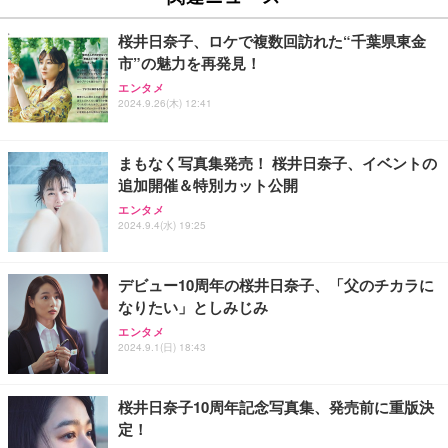
D残量表示 LEDライト付き ストラップ付き 持ち運び
￥2,469
携帯充電器 停電対策 アウトドア/旅行/出張/防災/緊
桜井日奈子、ロケで複数回訪れた“千葉県東金
急用 iOS/Android各種他対応 機内持込可 (高級白い)
市”の魅力を再発見！
エレコム 充電器 Type-C USB-C 20W USB PD対応 1
エンタメ
ポート PSE認証品 GaN採用 折りたたみ式プラグ ホ
2024.9.26(木) 12:41
ワイト 【 iPhone16 15 等対応】 EC-AC6820WH
￥790
まもなく写真集発売！ 桜井日奈子、イベントの
追加開催＆特別カット公開
エレコム 充電器 40W 2ポート Type-C USB PD対応
エンタメ
PPS対応 GaN II採用 折りたたみ式プラグ ホワイト
2024.9.4(水) 19:25
EC-AC10640WH
￥1,790
デビュー10周年の桜井日奈子、「父のチカラに
なりたい」としみじみ
エレコム 65W 充電器 Type-C コンセント 急速 PD対
応 スイング式プラグ採用 PSE技術基準適合 ブラッ
エンタメ
ク EC-AC12465BK
2024.9.1(日) 18:43
￥2,190
桜井日奈子10周年記念写真集、発売前に重版決
定！