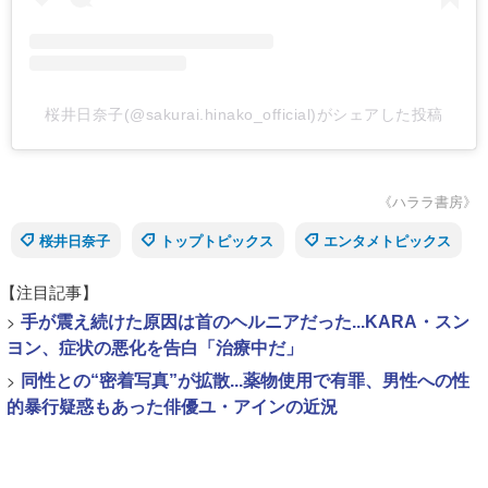
桜井日奈子(@sakurai.hinako_official)がシェアした投稿
《ハララ書房》
桜井日奈子
トップトピックス
エンタメトピックス
【注目記事】
>
手が震え続けた原因は首のヘルニアだった...KARA・スン
ヨン、症状の悪化を告白「治療中だ」
>
同性との“密着写真”が拡散...薬物使用で有罪、男性への性
的暴行疑惑もあった俳優ユ・アインの近況