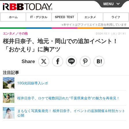
MENU
CLOSE
ホーム
IT・デジタル
SPEED TEST
エンタメ
ライフ
ホーム
IT・デジタル
エンタメ
その他
2024.10.1（火）21:41
桜井日奈子、地元・岡山での追加イベント！
IT・デジタルTOP
スマートフォン
SPEED TEST
「おかえり」に胸アツ
ネタ
ガジェット・ツール
エンタメ
ショッピング
その他
エンタメTOP
映画・ドラマ
ライフ
注目記事
韓流・K-POP
韓国・芸能
ライフTOP
グルメ
リリース一覧
10G光回線導入レポ
音楽
スポーツ
ペット
ショッピング
プッシュ通知の停止方法
桜井日奈子、ロケで複数回訪れた“千葉県東金市”の魅力を再発見！
グラビア
ブログ
その他
まもなく写真集発売！ 桜井日奈子、イベントの追加開催＆特別カット
ショッピング
その他
公開