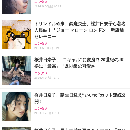
エンタメ
2024.8.30(金) 10:09
トリンドル玲奈、鈴鹿央士、桜井日奈子ら著名
人集結！「ジョー マローン ロンドン」新店舗
セレモニー
エンタメ
2024.5.31(金) 21:59
桜井日奈子、“コギャル”に変身!? 20世紀のJK
姿に「最高」「反則級の可愛さ」
エンタメ
2024.4.9(火) 16:13
桜井日奈子、誕生日迎え“いい女”カット連続公
開！
エンタメ
2024.4.7(日) 22:10