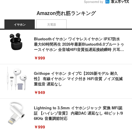
Sponsored by
Amazon売れ筋ランキング
イヤホン
充電器
Bluetoothイヤホン ワイヤレスイヤホン IPX7防水
最大60時間再生 2026年最新Bluetooth6.0ブルートゥ
ースイヤホン 全音域HIFI音質低遅延接続瞬時 片耳/
両耳 WEB会議/運動/ゲーム/通学通勤/スポーツ/音楽
￥999
用iPhone/Android対応 (002 black)
Grithope イヤホン タイプC【2026新モデル 耐久
性】 有線イヤホン マイク付き HiFi音質 ノイズ低減
重低音 遅延なし
￥949
Lightning to 3.5mm イヤホンジャック 変換 MFi認
証 【ハイレゾ音質】 内蔵DAC 遅延なし 48ビット/9
6KHz 音量調節対応
￥999