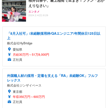
桜井日奈子、最上稲荷で豆まき！ファン「おか
えりなさい」
エンタメ
2024.2.4(日) 8:29
「8月入社可」/未経験採用枠/QAエンジニア/年間休日125日以
上
株式会社HyBridge
愛知県
月給30万円～51万8,000円
正社員
外国籍人材の採用・定着を支える「RA」未経験OK」フルフ
レックス
株式会社ジンザイベース
東京都
年収350万円～600万円
正社員