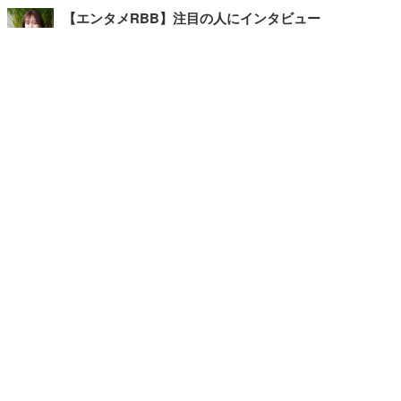
【エンタメRBB】注目の人にインタビュー
【坂道グループニュース】ーエンタメRBBー
今観るべきオススメ「韓国ドラマ」
快適デスクのヒントが満載！こだわりデスクツアー
【進化するオフィス】
記事
ホーム
›
エンタメ
›
その他
›
TOP