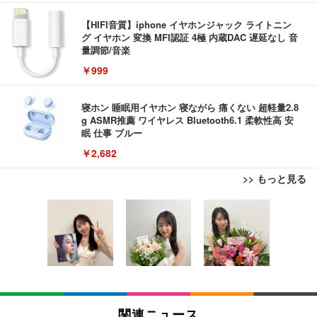
【HIFI音質】iphone イヤホンジャック ライトニン
グ イヤホン 変換 MFI認証 4極 内蔵DAC 遅延なし 音
量調節/音楽
￥999
寝ホン 睡眠用イヤホン 寝ながら 痛くない 超軽量2.8
g ASMR推薦 ワイヤレス Bluetooth6.1 柔軟性高 安
眠 仕事 ブルー
￥2,682
>> もっと見る
エレコム 充電器 Type-C USB-C 20W USB PD対応
ケーブル一体型 1.5m PSE認証品 GaN採用 折りたた
み式プラグ しろちゃん 【 iPhone16 15 等対応】 E
C-AC6920WF
￥1,090
モバイルバッテリー 大容量 30000mAh 【22.5W/20
W急速充電 4本ケーブル内蔵】 209g超軽量 小型 バ
関連ニュース
ッテリー 5台同時充電 Type-C出力 スマホ 充電器 LC