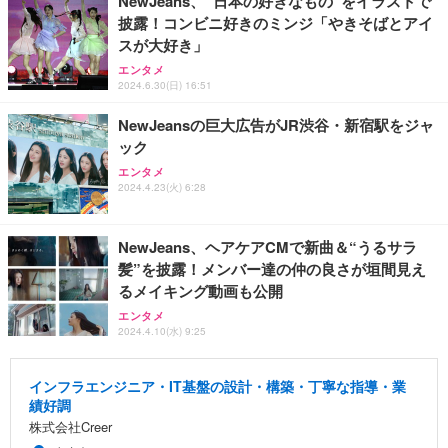
NewJeans、“日本の好きなもの”をイラストで
披露！コンビニ好きのミンジ「やきそばとアイ
スが大好き」
エンタメ
2024.6.30(日) 16:51
NewJeansの巨大広告がJR渋谷・新宿駅をジャ
ック
エンタメ
2024.4.23(火) 6:28
NewJeans、ヘアケアCMで新曲＆“うるサラ
髪”を披露！メンバー達の仲の良さが垣間見え
るメイキング動画も公開
エンタメ
2024.4.10(水) 9:25
インフラエンジニア・IT基盤の設計・構築・丁寧な指導・業
績好調
株式会社Creer