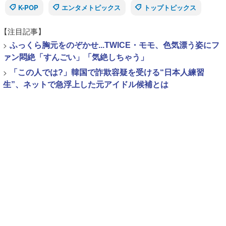
K-POP
エンタメトピックス
トップトピックス
【注目記事】
>
ふっくら胸元をのぞかせ...TWICE・モモ、色気漂う姿にフ
ァン悶絶「すんごい」「気絶しちゃう」
>
「この人では?」韓国で詐欺容疑を受ける“日本人練習
生”、ネットで急浮上した元アイドル候補とは