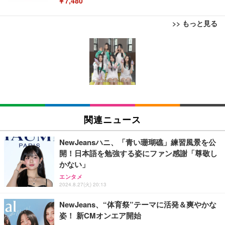
￥7,480
>> もっと見る
[EdoErgo] オフィスチェア 椅子 テレワーク 疲れな
EIZO ビジネス向けプレミアムモニター | FlexScan
Amazonベーシック ペットシーツ 薄型 レギュラー 1
い 跳ね上げ式アームレスト コンパクト 約105度ロッ
EV3240X-WT | 31.5型4K UHD・USB Type-C・ホワ
回使い捨て 無香料 ホワイト 300枚
キング pc 事務椅子 360度回転 座面昇降 強化ナイロ
イト
ン樹脂ベース 通気性メッシュ 在宅ワーク H-WY01
￥3,373
￥5,699
￥105,595
(黒網+黒枠+黒足)
EIZO ビジネス向けプレミアムモニター | FlexScan
SIHOO B100 オフィスチェア／デスクチェア メッシ
Amazonベーシック ペットシーツ 厚型 ワイド 42枚
EV2740X-WT | 27.0型4K UHD・USB Type-C・ホワ
ュチェア 人間工学 疲れない ブラック
x2袋(84枚) ホワイト(吸収面:ライトブルー)
関連ニュース
イト
￥27,999
￥3,234
￥109,572
NewJeansハニ、「青い珊瑚礁」練習風景を公
開！日本語を勉強する姿にファン感謝「尊敬し
Sezlife オフィスチェア デスクチェア 疲れない テレ
かない」
【純正品】27"ゲーミングモニター DualSense 充電
ネオ・ルーライフ ネオ・オムツ L 中型犬用 26枚入
ワーク チェア 強化バックレスト 30度ロッキング機
フック付き（CFI-ZDM1J）
り 単品
エンタメ
能 人間工学 椅子 腰サポート 90度跳ね上げ式アーム
2024.8.27(火) 20:13
レスト 3Dヘッドレスト ハンガー付き 高反発クッシ
￥49,979
￥1,800
￥7,680
ョン PCチェア 通気性メッシュ ゲーミング/勉強/事
NewJeans、“体育祭”テーマに活発＆爽やかな
務用 おしゃれ パソコンチェア (ブラック)
姿！ 新CMオンエア開始
Sezlife オフィスチェア デスクチェア 疲れない テレ
【整備済み品】Dell E2724HS 27インチ 液晶モニタ
Smart Basic(スマートベーシック) 【Amazon.co.jp