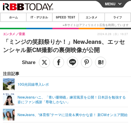
MENU
CLOSE
ホーム
IT・デジタル
SPEED TEST
エンタメ
ライフ
ホーム
IT・デジタル
エンタメ
音楽
2024.8.28（水）16:27
「ミンジの笑顔祭りか！」NewJeans、エッセ
IT・デジタルTOP
スマートフォン
SPEED TEST
ンシャル新CM撮影の裏側映像が公開
ネタ
ガジェット・ツール
エンタメ
ショッピング
その他
エンタメTOP
映画・ドラマ
ライフ
注目記事
韓流・K-POP
韓国・芸能
ライフTOP
グルメ
リリース一覧
10G光回線導入レポ
音楽
スポーツ
ペット
ショッピング
プッシュ通知の停止方法
NewJeansハニ、「青い珊瑚礁」練習風景を公開！日本語を勉強する
姿にファン感謝「尊敬しかない」
グラビア
ブログ
その他
ショッピング
その他
NewJeans、“体育祭”テーマに活発＆爽やかな姿！ 新CMオンエア開始