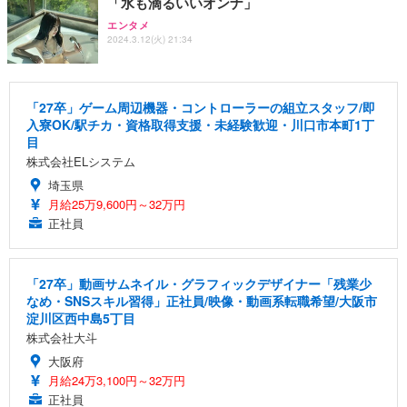
「水も滴るいいオンナ」
エンタメ
2024.3.12(火) 21:34
「27卒」ゲーム周辺機器・コントローラーの組立スタッフ/即
入寮OK/駅チカ・資格取得支援・未経験歓迎・川口市本町1丁
目
株式会社ELシステム
埼玉県
月給25万9,600円～32万円
正社員
「27卒」動画サムネイル・グラフィックデザイナー「残業少
なめ・SNSスキル習得」正社員/映像・動画系転職希望/大阪市
淀川区西中島5丁目
株式会社大斗
大阪府
月給24万3,100円～32万円
正社員