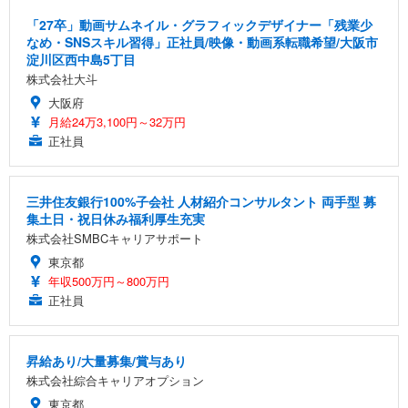
「27卒」動画サムネイル・グラフィックデザイナー「残業少
なめ・SNSスキル習得」正社員/映像・動画系転職希望/大阪市
淀川区西中島5丁目
株式会社大斗
大阪府
月給24万3,100円～32万円
正社員
三井住友銀行100%子会社 人材紹介コンサルタント 両手型 募
集土日・祝日休み福利厚生充実
株式会社SMBCキャリアサポート
東京都
年収500万円～800万円
正社員
昇給あり/大量募集/賞与あり
株式会社綜合キャリアオプション
東京都