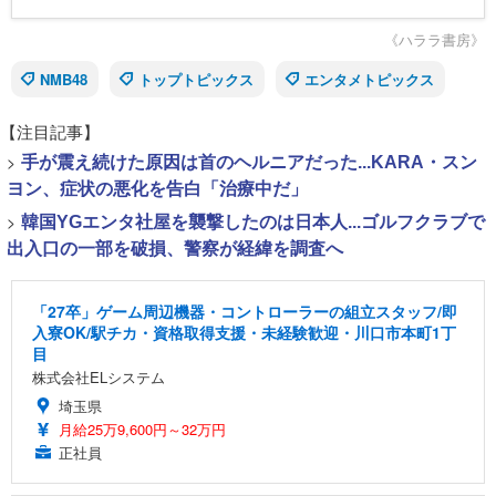
《ハララ書房》
NMB48
トップトピックス
エンタメトピックス
【注目記事】
>
手が震え続けた原因は首のヘルニアだった...KARA・スン
ヨン、症状の悪化を告白「治療中だ」
>
韓国YGエンタ社屋を襲撃したのは日本人...ゴルフクラブで
出入口の一部を破損、警察が経緯を調査へ
「27卒」ゲーム周辺機器・コントローラーの組立スタッフ/即
入寮OK/駅チカ・資格取得支援・未経験歓迎・川口市本町1丁
目
株式会社ELシステム
埼玉県
月給25万9,600円～32万円
正社員