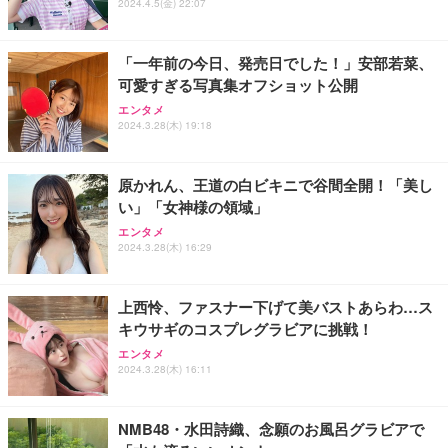
2024.4.5(金) 22:07
「一年前の今日、発売日でした！」安部若菜、
可愛すぎる写真集オフショット公開
エンタメ
2024.3.28(木) 19:18
原かれん、王道の白ビキニで谷間全開！「美し
い」「女神様の領域」
エンタメ
2024.3.28(木) 16:29
上西怜、ファスナー下げて美バストあらわ…ス
キウサギのコスプレグラビアに挑戦！
エンタメ
2024.3.28(木) 16:11
NMB48・水田詩織、念願のお風呂グラビアで