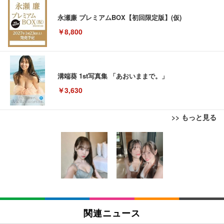
永瀬廉 プレミアムBOX【初回限定版】(仮)
￥8,800
溝端葵 1st写真集 「あおいままで。」
￥3,630
>> もっと見る
【New】Amazon Fire TV Stick HD | 手軽にストリ
エレコム 充電器 Type-C USB-C 20W USB PD対応
Juice=Juice Concert 2026 UP TO 11 MORE! MOR
ーミングをはじめよう | ストリーミングメディアプ
ケーブル一体型 1.5m PSE認証品 GaN採用 折りたた
E! (特典なし) [Blu-ray]
レイヤー
み式プラグ しろちゃん 【 iPhone16 15 等対応】 E
C-AC6920WF
￥8,698
￥6,980
￥1,090
【Amazon.co.jp限定】「Juice=Juice Concert 202
【New】Amazon Fire TV Stick HD | 手軽にストリ
モバイルバッテリー 大容量 30000mAh 【22.5W/20
6 UP TO 11 MORE！ MORE！」 - Juice＝Juice(L
ーミングをはじめよう | ストリーミングメディアプ
W急速充電 4本ケーブル内蔵】 209g超軽量 小型 バ
関連ニュース
判ブロマイド5枚セット) [Blu-ray]
レイヤー
ッテリー 5台同時充電 Type-C出力 スマホ 充電器 LC
D残量表示 LEDライト付き ストラップ付き 持ち運び