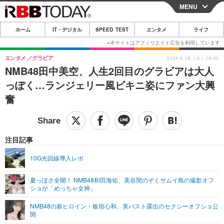
MENU
CLOSE
ホーム
IT・デジタル
SPEED TEST
エンタメ
ライフ
ホーム
IT・デジタル
エンタメ
グラビア
2024.6.18（火）19:42
NMB48田中美空、人生2回目のグラビアは大人
IT・デジタルTOP
スマートフォン
SPEED TEST
っぽく…ランジェリー風ビキニ姿にファン大興
ネタ
ガジェット・ツール
奮
エンタメ
ショッピング
その他
エンタメTOP
映画・ドラマ
ライフ
韓流・K-POP
韓国・芸能
注目記事
ライフTOP
グルメ
リリース一覧
音楽
スポーツ
10G光回線導入レポ
ペット
ショッピング
プッシュ通知の停止方法
グラビア
ブログ
その他
夏っぽさ全開！ NMB48和田海佑、美谷間のぞくサムイ島の撮影オフ
ショが「めっちゃ女神」
ショッピング
その他
NMB48の新ヒロイン・板垣心和、美バスト露出のセクシーオフショ公
開