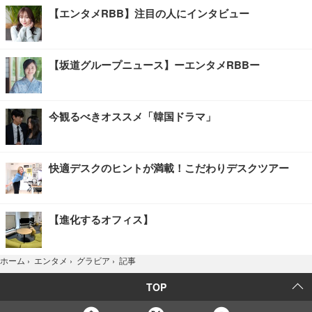
【エンタメRBB】注目の人にインタビュー
【坂道グループニュース】ーエンタメRBBー
今観るべきオススメ「韓国ドラマ」
快適デスクのヒントが満載！こだわりデスクツアー
【進化するオフィス】
記事
ホーム
›
エンタメ
›
グラビア
›
TOP