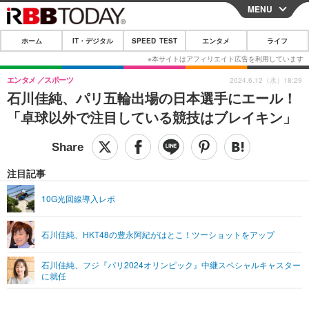
MENU
CLOSE
ホーム
IT・デジタル
SPEED TEST
エンタメ
ライフ
ホーム
IT・デジタル
エンタメ
スポーツ
2024.6.12（水）18:29
石川佳純、パリ五輪出場の日本選手にエール！
IT・デジタルTOP
スマートフォン
SPEED TEST
「卓球以外で注目している競技はブレイキン」
ネタ
ガジェット・ツール
エンタメ
ショッピング
その他
エンタメTOP
映画・ドラマ
ライフ
注目記事
韓流・K-POP
韓国・芸能
ライフTOP
グルメ
リリース一覧
10G光回線導入レポ
音楽
スポーツ
ペット
ショッピング
プッシュ通知の停止方法
石川佳純、HKT48の豊永阿紀がはとこ！ツーショットをアップ
グラビア
ブログ
その他
石川佳純、フジ『パリ2024オリンピック』中継スペシャルキャスター
ショッピング
その他
に就任