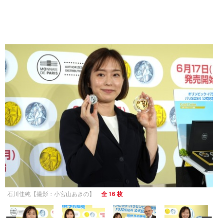
石川佳純【撮影：小宮山あきの】
全 16 枚