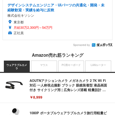
デザインシステムエンジニア・UIパーツの共通化・開発・未
経験歓迎・実績を給与に反映
株式会社キソシン
東京都
月給30万2,300円～54万円
正社員
Sponsored by
Amazon売れ筋ランキング
ウェアラブルカメ
マウス
PC用キーボード
LANルーター
ラ
AOUTNアクションカメラ メガネカメラ 2 7K Wi Fi
対応 一人称視点撮影 ブラック 眼鏡装着型 液晶画面
付き サイクリング用 | 広角レンズ搭載 軽量設計 簡
単装着 長時間記録対応 液晶画面搭載 広角撮影対応
￥8,999
軽量ボディ設計 録音機能対応 着脱しやすい構造 旅
行記録にも使いやすい (S111 ブラック + イヤーフッ
ク)
1080P ポータブルウェアラブルカメラ旅行用軽量ビ