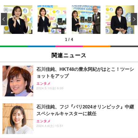
エレコム ワイヤレスマウス Bluetooth Slint M-TM1
USB から RJ45 延長ケーブルイーサネットエクステ
エレコム 有線キーボード メンブレン ブラック TK-F
0BBWH/EC 薄型 静音 4ボタン プレゼンモード機能
ンダー USB 延長 50 メートル距離 RJ45 Cat5e / 6 ケ
‹
FCM01BK
付 Windows Mac Android iOS iPadOS FireOS対応
ーブル LAN アダプタオーバーリピータイーサネット
ホワイト
￥980
￥1,390
￥847
1
/
4
エレコム ワイヤレスマウス Bluetooth EX-G 握りの
RJ45 ケーブル コネクタ Cat6A Cat6 Cat5e RJ45 イ
エレコム ワイヤレスキーボード メンブレン 薄型 フ
極み 静音設計 5ボタン マルチペアリング Mサイズ
ーサネット カプラー メス - メス ケーブル エクステ
ルキーボード テンキー ブラック TK-FDM110TXBK
関連ニュース
ガンメタリック M-XGM15BBSGM/EC
ンダー アダプター
￥1,700
￥1,890
￥487
石川佳純、HKT48の豊永阿紀がはとこ！ツーシ
ョットをアップ
【国内正規品】Keychron B1 Pro ウルトラスリム ワ
【Amazon.co.jp 限定】SoftBank 光 お申し込みエ
エンタメ
HP 有線 マウス HP 100G
イヤレスキーボード、ZMKカスタマイズ、シザース
ントリーパッケージ 使い放題 超高速インターネット
2024.5.10(金) 6:00
イッチ、2.4 GHz/Bluetooth 5.2/有線接続、ロングバ
【フレッツ光・コラボ光なら工事不要】
￥723
ッテリーライフ、Mac Windows Linux対応 (アイボ
￥5,544
￥350
リーホワイト（かな印字なし）, JISレイアウト)
石川佳純、フジ『パリ2024オリンピック』中継
スペシャルキャスターに就任
エレコム ワイヤレスマウス 静音 Slint Bluetooth 無
エレコム ワイヤレスキーボード マウスセット メン
エレコム WiFi ルーター 無線LAN Wi-Fi7 11BE 2882
エンタメ
線2.4GHz 3台マルチペアリング 薄型 軽量 充電式 M
ブレン 薄型 フルキーボード ブラック TK-FDM110M
+688Mbps IPv6(IPoE)対応 エコパッケージ WRC-W
2024.4.6(土) 15:51
サイズ ブラック M-TM25MBMSABK
BK
701-B
￥2,240
￥2,240
￥7,980