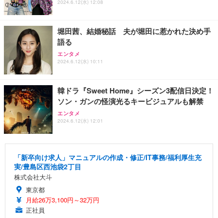
2024.6.12(水) 12:08
堀田茜、結婚秘話 夫が堀田に惹かれた決め手
語る
エンタメ
2024.6.12(水) 10:11
韓ドラ『Sweet Home』シーズン3配信日決定！
ソン・ガンの怪演光るキービジュアルも解禁
エンタメ
2024.6.12(水) 12:01
「新卒向け求人」マニュアルの作成・修正/IT事務/福利厚生充
実/豊島区西池袋2丁目
株式会社大斗
東京都
月給26万3,100円～32万円
正社員