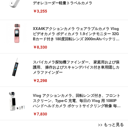
デオレコーダー軽量トラベルカメラ
￥3,255
XXA4Kアクションカメラ ウェアラブルカメラ Vlog
ビデオカメラ ボディカメラ 1.9インチモニター 32G
Bカード付き 180度回転レンズ 2000mAhバッテリー
循環録画 夜間録画 連写 タイマー撮影 軽量 Vlog 旅
￥8,330
行 アウトドア 会議商談 授業 スポーツカメラ 三角ス
タンド付き 日本語取扱説明書 (ピンク)
スパイカメラ探知機ファインダー、 家庭用および保
護用、 操作およびスキャンデバイス付き車用隠しカ
メラファインダー
￥2,298
Vlog アクションカメラ、回転レンズ付き、フロント
スクリーン、Type-C 充電、毎日の Vlog 用 1080P
ハンドヘルドカメラ ポケットサイクリング映像 毎日
の Vlog
￥7,830
>> もっと見る