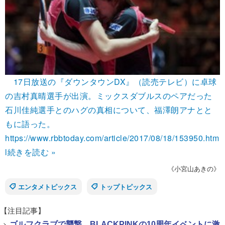
17日放送の『ダウンタウンDX』（読売テレビ）に卓球
の吉村真晴選手が出演。ミックスダブルスのペアだった
石川佳純選手とのハグの真相について、福澤朗アナとと
もに語った。
https://www.rbbtoday.com/article/2017/08/18/153950.htm
l
続きを読む »
《小宮山あきの》
エンタメトピックス
トップトピックス
【注目記事】
>
ゴルフクラブで襲撃、BLACKPINKの10周年イベントに激