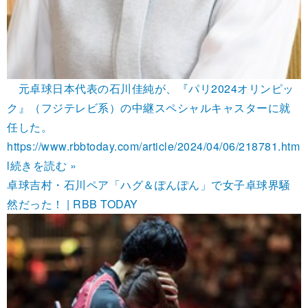
元卓球日本代表の石川佳純が、『パリ2024オリンピッ
ク』（フジテレビ系）の中継スペシャルキャスターに就
任した。
https://www.rbbtoday.com/article/2024/04/06/218781.htm
l
続きを読む »
卓球吉村・石川ペア「ハグ＆ぽんぽん」で女子卓球界騒
然だった！ | RBB TODAY