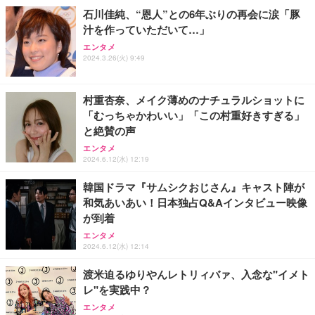
石川佳純、“恩人”との6年ぶりの再会に涙「豚
汁を作っていただいて…」
エレコム ワイヤレスキーボード 静音 テンキー付 薄
マウス 無線 静音 ワイヤレスマウス Bluetooth 5.4 2.
バッファロー Wi-Fi 6 ルーター 2401+573Mbps WS
型コンパクトサイズ Windows ChromeOS macOS
エンタメ
4GHz Type-C 充電式 無線マウス 薄型 3段階DPI切替
R-3000AX4P/NBK (× 2)
対応 ブラック TK-QT30DMBK
2024.3.26(火) 9:49
￥1,468
￥23,960
￥2,420
村重杏奈、メイク薄めのナチュラルショットに
「むっちゃかわいい」「この村重好きすぎる」
と絶賛の声
エンタメ
2024.6.12(水) 12:19
韓国ドラマ『サムシクおじさん』キャスト陣が
和気あいあい！日本独占Q&Aインタビュー映像
が到着
エンタメ
2024.6.12(水) 12:14
渡米迫るゆりやんレトリィバァ、入念な"イメト
レ"を実践中？
エンタメ