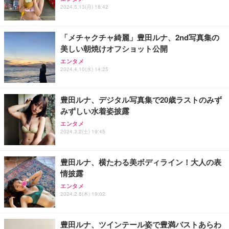
型 UNITCOM biz-h 10世代 Core i7-10700 - RTX 406
U9311X/F 13.3型 第11世代 Core i5-1145G7/Window
(初回限定盤)(2枚組) [Blu-ray]
2024.5.13(月) 18:42
0 8G - 32GBメモリ - 大容量 SSD1.0TB - Windows
s11 Pro/MS Office 2021搭載/Webカメラ/Wifi・Blue
11 - ゲームPC - プロ仕様 マウスコンピュータ
tooth・HDMI・Type-C/360度回転対応/有線静音マウ
￥6,807
￥169,800
￥44,880
ス付属/180日保証(タッチスクリーン/メモリ8GB,SS
「メチャクチャ綺麗」豊田ルナ、2nd写真集の
D256GB)
美しい朝焼けオフショット公開
【整備済み品】Dell OptiPlex SFF Plus 7010 デスク
VETESAノートパソコン Corei7 15.6インチ IPS液
Aぇ! group LIVE TOUR 2025 D.N.A (初回盤)(2枚組)
トップPC Core i5-13500 DDR4 メモリ32GB SSD51
晶/1920×1080FHD Office2024搭載 Win11 Pro ノー
エンタメ
[Blu-ray]
2GB+HDD1TB MS Office 2021 DisplayPort/HDMI U
トPC 16GB メモリ SSD 256GB WEBカメラ付き 軽
2024.4.10(水) 14:25
SB3.2 有線LAN 省スペース ビジネスPC/Wi-Fi USB
量薄型 laptop WIFI5/BT5.0/指紋認証機能/テンキー/
￥5,981
￥114,800
￥59,980
アダプター付
日本語キーボード ラップトップ 学生向け 仕事用 学
習用 ピンク
豊田ルナ、デジタル写真集で20歳ラストのみず
みずしい水着姿披露
エンタメ
2024.3.2(土) 19:45
豊田ルナ、横たわる美ボディライン！大人の表
情披露
エンタメ
2024.2.8(木) 19:02
豊田ルナ、ツインテール姿で豊満バストあらわ