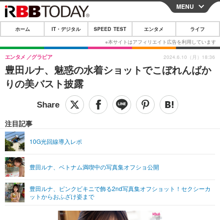
MENU
CLOSE
ホーム
IT・デジタル
SPEED TEST
エンタメ
ライフ
ホーム
IT・デジタル
エンタメ
グラビア
2024.6.10（月）18:36
豊田ルナ、魅惑の水着ショットでこぼれんばか
IT・デジタルTOP
スマートフォン
SPEED TEST
りの美バスト披露
ネタ
ガジェット・ツール
エンタメ
ショッピング
その他
エンタメTOP
映画・ドラマ
ライフ
注目記事
韓流・K-POP
韓国・芸能
ライフTOP
グルメ
リリース一覧
10G光回線導入レポ
音楽
スポーツ
ペット
ショッピング
プッシュ通知の停止方法
豊田ルナ、ベトナム満喫中の写真集オフショ公開
グラビア
ブログ
その他
豊田ルナ、ピンクビキニで飾る2nd写真集オフショット！セクシーカ
ショッピング
その他
ットからおふざけ姿まで