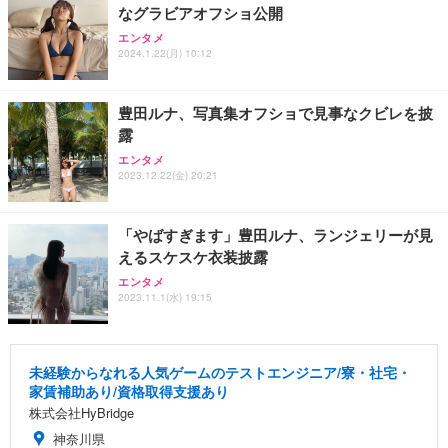
なグラビアオフショ公開
エンタメ
2024.1.22(月) 10:12
豊田ルナ、写真集オフショで見事なクビレを披
露
エンタメ
2023.12.22(金) 20:21
「やばすぎます」豊田ルナ、ランジェリーが見
えるスケスケ衣装披露
エンタメ
2023.11.1(水) 19:15
未経験からなれる人気ゲームのテストエンジニア/寮・社宅・
家賃補助あり/資格取得支援あり
株式会社HyBridge
神奈川県