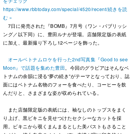
をチェック
https://www.rbbtoday.com/special/4520/recent/
続きを読
む »
7日に発売された『BOMB』7月号（ワン・パブリッシ
ング／以下同）に、豊田ルナが登場。店舗限定版の表紙
に加え、最新撮り下ろし12ページを飾った。
オールベトナムロケを行った2nd写真集『Good to see
Moon』で話題を集めた豊田
。今回のグラビアはそんなベ
トナムの余韻に浸る“夢の続き”がテーマとなっており、誌
面にはベトナム名物のフォーを食べたり、コーヒーを飲
んだりと、さまざまな姿が収められている。
また店舗限定版の表紙には、袖なしのトップスをまく
り上げ、黒ビキニを見せつけたセクシーなカットを採
用。ビキニから覗くまんまるとした美バストもさること