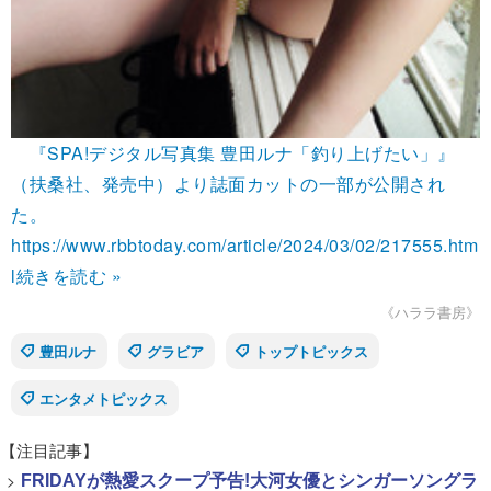
『SPA!デジタル写真集 豊田ルナ「釣り上げたい」』
（扶桑社、発売中）より誌面カットの一部が公開され
た。
https://www.rbbtoday.com/article/2024/03/02/217555.htm
l
続きを読む »
《ハララ書房》
豊田ルナ
グラビア
トップトピックス
エンタメトピックス
【注目記事】
>
FRIDAYが熱愛スクープ予告!大河女優とシンガーソングラ