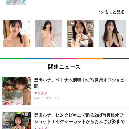
>> もっと見る
TITAN GAMING 【メーカー保証1年】【850W GOL
【整備済み品】ノートパソコン 富士通 LIEFBOOK
Juice=Juice Concert 2026 UP TO 11 MORE! MOR
D電源搭載】 ゲーミングPC デスクトップパソコン
U9311X/F 13.3型 第11世代 Core i5-1145G7/Window
E! (特典なし) [Blu-ray]
GeForce RTX 5060 Ryzen 7 5700X メモリ32GB NV
s11 Pro/MS Office 2021搭載/Webカメラ/Wifi・Blue
Me SSD 2TB Windows 11 Home CX200M ブラック
tooth・HDMI・Type-C/360度回転対応/有線静音マウ
￥8,698
￥222,000
￥44,948
ス付属/180日保証(タッチスクリーン/メモリ16GB,S
SD256GB)
【Amazon.co.jp限定】「Juice=Juice Concert 202
TITAN GAMING 【メーカー保証1年】【850W GOL
【整備済み品】中古 ノートパソコン 富士通 A5511/
6 UP TO 11 MORE！ MORE！」 - Juice＝Juice(L
D電源搭載】 ゲーミングPC デスクトップパソコン
15.6型/ 第11世代 Core i3-1125G4// Win11 Pro/MS
関連ニュース
判ブロマイド5枚セット) [Blu-ray]
GeForce RTX 5060 Ryzen 7 5700X メモリ32GB NV
Office 2021 Pro 付属/Webカメラ/DVD/豊富な接続端
Me SSD 2TB Windows 11 Home CX200M ホワイト
子 (HDMI, VGA, USB 3.0)/ 有線静音マウス付属/ 180
￥11,000
￥222,000
￥36,880
日保証（メモリ 8GB,SSD256GB）
豊田ルナ、ベトナム満喫中の写真集オフショ公
開
【整備済み品】Lenovo ThinkCentre M75s Gen2 Ry
【整備済み品】中古 ノートパソコン 富士通 A5511/
日下部ほたる どんどんやる気になる！日下部式学習
エンタメ
zen 5 PRO 3400G メモリ16GB SSD256GB Window
15.6型/ 第11世代 Core i3-1125G4// Win11 Pro/MS
法[DVD]
2024.4.12(金) 16:14
s11 Pro MS Office 2021 Type-C Wi-Fi Bluetooth D
Office 2021 Pro 付属/Webカメラ/DVD/豊富な接続端
VD搭載 デスクトップPC
子 (HDMI, VGA, USB 3.0)/ 有線静音マウス付属/ 180
￥4,620
￥37,760
￥49,880
日保証（メモリ 16GB,SSD512GB）
豊田ルナ、ピンクビキニで飾る2nd写真集オフ
ショット！セクシーカットからおふざけ姿まで
【整備済み品】 ゲーミングPC デスクトップ タワー
【整備済み品】ノートパソコン 富士通 LIEFBOOK
King & Prince DOME TOUR 2026 ～STARRING～
エンタメ