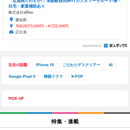
「定員残りわずか!」未経験採用枠/ITカスタマーサポート/寮・
社宅・家賃補助あり
株式会社alBee
愛知県
月給29万5,000円～41万5,000円
正社員
Sponsored by
注目の話題
iPhone 16
こだわりデスクツアー
AI
Google Pixel 9
韓国ドラマ
K-POP
PICK UP
特集・連載