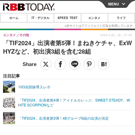
MENU
CLOSE
ホーム
IT・デジタル
SPEED TEST
エンタメ
ライフ
ホーム
IT・デジタル
エンタメ
その他
2024.5.22（水）21:43
「TIF2024」出演者第5弾！まねきケチャ、ExW
IT・デジタルTOP
スマートフォン
SPEED TEST
HYZなど、初出演3組を含む28組
ネタ
ガジェット・ツール
エンタメ
ショッピング
その他
エンタメTOP
映画・ドラマ
ライフ
注目記事
韓流・K-POP
韓国・芸能
ライフTOP
グルメ
リリース一覧
10G光回線導入レポ
音楽
スポーツ
ペット
ショッピング
プッシュ通知の停止方法
「TIF2024」出演者第4弾！アイドルカレッジ、SWEET STEADY、W
HITE SCORPIONなど
グラビア
ブログ
その他
ショッピング
その他
「TIF2024」出演者第3弾！48グループ6組の出演が決定