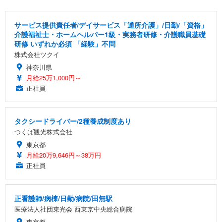
サービス提供責任者/デイサービス「通所介護」/日勤/「資格」
介護福祉士・ホームヘルパー1級・実務者研修・介護職員基礎
研修 いずれか必須 「経験」不問
株式会社ツクイ
神奈川県
月給25万1,000円～
正社員
タクシードライバー/2種養成制度あり
つくば観光株式会社
東京都
月給20万9,646円～38万円
正社員
正看護師/病棟/日勤/病院/田無駅
医療法人社団東光会 西東京中央総合病院
東京都