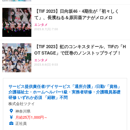
【TIF 2023】日向坂46・4期生が「初々しく
て」、長濱ねる＆原田葵アナがメロメロ
エンタメ
2023.8.7(月) 7:00
【TIF 2023】虹のコンキスタドール、TIFの「H
OT STAGE」で圧巻のノンストップライブ！
エンタメ
2023.8.6(日) 9:03
サービス提供責任者/デイサービス「通所介護」/日勤/「資格」
介護福祉士・ホームヘルパー1級・実務者研修・介護職員基礎
研修 いずれか必須 「経験」不問
株式会社ツクイ
神奈川県
月給25万1,000円～
正社員