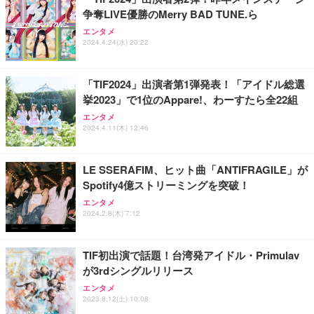
争奪LIVE優勝のMerry BAD TUNE.ら
ANDWINT オフィスチェア デスクチェア 肘なし メ
【MiniLED/24.5inch/280Hz/FHD】GRAPHT THE S
アイリスオーヤマ ペットシーツ 超厚型 お徳用 レギ
ッシュ 通気性 ランバーサポート付き 腰サポート ガ
HOOTER Gaming Monitor 24” Essential ゲーミン
エンタメ
ュラー 200枚入【Amazon.co.jp限定】
ス圧無段階昇降 360度回転 キャスター付き コンパク
グモニター QD 24.5インチ 1ms FHD 量子ドット 残
2024.4.24(水) 20:22
ト 幅52×奥行58.5×高さ84～96cm テレワーク 在宅
像低減 (3年保証 | 輝点保証 | 日本メーカー)
￥3,731
￥4,139
￥34,980
勤務 ブラック
「TIF2024」出演者第1弾発表！「アイドル総選
挙2023」で1位のAppare!、わーすたら全22組
エンタメ
2024.4.11(木) 12:46
LE SSERAFIM、ヒット曲「ANTIFRAGILE」が
Spotify4億ストリーミングを突破！
エンタメ
2024.2.8(木) 7:12
TIF初出演で話題！台湾発アイドル・Primulav
が3rdシングルリリース
エンタメ
2023.8.12(土) 10:08