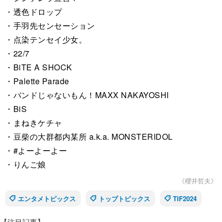
・透色ドロップ
・手羽先センセーション
・点染テンセイ少女。
・22/7
・BiTE A SHOCK
・Palette Parade
・バンドじゃないもん！MAXX NAKAYOSHI
・BiS
・まねきケチャ
・豆柴の大群都内某所 a.k.a. MONSTERIDOL
・#よーよーよー
・りんご娘
《櫻井哲夫》
エンタメトピックス
トップトピックス
TIF2024
【注目記事】