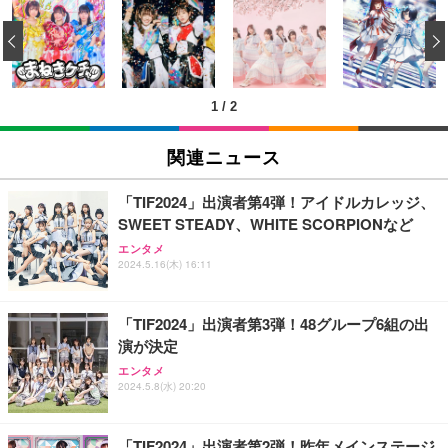
[EdoErgo] オフィスチェア 椅子 テレワーク 疲れな
EIZO ビジネス向けプレミアムモニター | FlexScan
Amazonベーシック ペットシーツ 薄型 レギュラー 1
い 跳ね上げ式アームレスト コンパクト 約105度ロッ
EV3240X-WT | 31.5型4K UHD・USB Type-C・ホワ
‹
回使い捨て 無香料 ホワイト 300枚
キング pc 事務椅子 360度回転 座面昇降 強化ナイロ
イト
ン樹脂ベース 通気性メッシュ 在宅ワーク H-WY01
￥3,373
￥5,699
￥105,595
(黒網+黒枠+黒足)
1
/
2
EIZO ビジネス向けプレミアムモニター | FlexScan
SIHOO B100 オフィスチェア／デスクチェア メッシ
Amazonベーシック ペットシーツ 厚型 ワイド 42枚
EV2740X-WT | 27.0型4K UHD・USB Type-C・ホワ
ュチェア 人間工学 疲れない ブラック
x2袋(84枚) ホワイト(吸収面:ライトブルー)
関連ニュース
イト
￥27,999
￥3,234
￥109,572
「TIF2024」出演者第4弾！アイドルカレッジ、
SWEET STEADY、WHITE SCORPIONなど
Sezlife オフィスチェア デスクチェア 疲れない テレ
【純正品】27"ゲーミングモニター DualSense 充電
ネオ・ルーライフ ネオ・オムツ L 中型犬用 26枚入
エンタメ
ワーク チェア 強化バックレスト 30度ロッキング機
2024.5.16(木) 16:11
フック付き（CFI-ZDM1J）
り 単品
能 人間工学 椅子 腰サポート 90度跳ね上げ式アーム
レスト 3Dヘッドレスト ハンガー付き 高反発クッシ
￥49,979
￥1,800
￥7,680
ョン PCチェア 通気性メッシュ ゲーミング/勉強/事
「TIF2024」出演者第3弾！48グループ6組の出
務用 おしゃれ パソコンチェア (ブラック)
演が決定
Sezlife オフィスチェア デスクチェア 疲れない テレ
【整備済み品】Dell E2724HS 27インチ 液晶モニタ
Smart Basic(スマートベーシック) 【Amazon.co.jp
エンタメ
ワーク チェア 強化バックレスト 30度ロッキング機
ー フルHD（1920×1080）VA 非光沢 HDMI/DisplayP
限定】 Smart Basic アイリスオーヤマ ペットシーツ
2024.5.8(水) 20:20
能 人間工学 椅子 腰サポート 90度跳ね上げ式アーム
ort/VGA スピーカー内蔵 高さ調整 スイベル VESA対
超厚型 お徳用 ワイド 100枚入 (x 1) (ケース販売)
レスト 3Dヘッドレスト ハンガー付き 高反発クッシ
応 ComfortView ビジネス向け
￥7,680
￥15,800
￥3,670
ョン PCチェア 通気性メッシュ ゲーミング/勉強/事
「TIF2024」出演者第2弾！昨年メインステージ
務用 おしゃれ パソコンチェア (ホワイト)