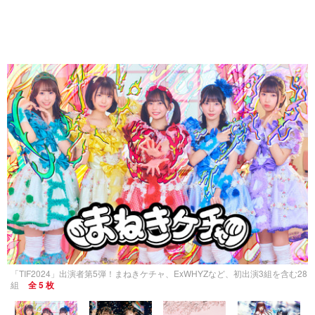
「TIF2024」出演者第5弾！まねきケチャ、ExWHYZなど、初出演3組を含む28
組
全 5 枚