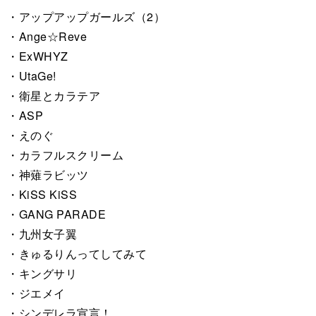
・アップアップガールズ（2）
・Ange☆Reve
・ExWHYZ
・UtaGe!
・衛星とカラテア
・ASP
・えのぐ
・カラフルスクリーム
・神薙ラビッツ
・KiSS KiSS
・GANG PARADE
・九州女子翼
・きゅるりんってしてみて
・キングサリ
・ジエメイ
・シンデレラ宣言！