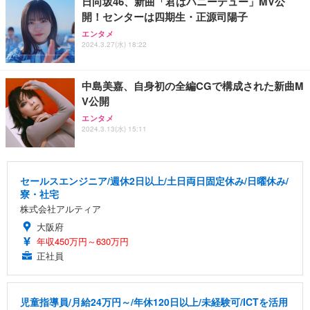
日向坂46、新曲「君はハニーデュー」MV公
開！センターは四期生・正源司陽子
エンタメ
2024.3.27(水) 18:22
中島美嘉、自身初の全編CGで構成された新曲M
V公開
エンタメ
2024.3.13(水) 15:11
セールスエンジニア/週休2日以上/土日両日固定休み/日曜休み/
寮・社宅
株式会社アルティア
大阪府
年収450万円～630万円
正社員
児童指導員/月給24万円～/年休120日以上/未経験可/ICTを活用