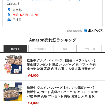
GSS本社
東京都
月給25万円～32万円
正社員
Sponsored by
Amazon売れ筋ランキング
肉ギフト
外付けHDD
お酒
タワーPC
松阪牛 グルメ ハンバーグ 【誕生日ギフトセット】
誕生日プレゼント 高級 ハンバーグ 肉 ギフト 牛肉
食べ物 冷凍 高級 内祝 お返し 人気 お取り寄せ グル
メ 出産 男性 土産 女性 お父さん お母さん
￥4,000
松阪牛 グルメ ハンバーグ【オレンジ花束カード】
松坂牛 花 カード 高級ハンバーグ 肉 ギフト 牛肉 食
べ物 冷凍 高級 プレゼント 内祝 お返し 人気 お取り
寄せ グルメ
￥4,000