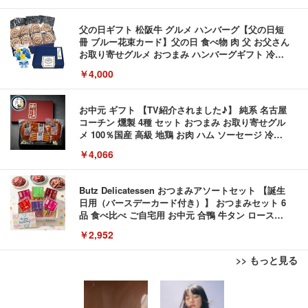
父の日ギフト 松阪牛 グルメ ハンバーグ【父の日短
冊 ブルー花束カード】父の日 食べ物 肉 父 お父さん
お取り寄せグルメ おつまみ ハンバーグギフト 冷凍
松良 お取り寄せ 絶品
￥4,000
お中元 ギフト 【TV紹介されました♪】 純系 名古屋
コーチン 燻製 4種 セット おつまみ お取り寄せグル
メ 100％国産 高級 地鶏 お肉 ハム ソーセージ 冷凍
化粧箱入り 手提げ紙袋 熨斗対応可 南部食鶏 RK-29-
￥4,066
B-R
Butz Delicatessen おつまみアソートセット 【誕生
日用（バースデーカード付き）】 おつまみセット 6
品 食べ比べ ご自宅用 お中元 合鴨 牛タン ロースト
ビーフ 燻製 詰め合わせ ギフト プレゼント おしゃれ
￥2,952
お取り寄せ 肉 国産 ビール オードブル 3000円
>> もっと見る
ブラックニッカ ニッカ Nikka ウィスキー4000ml ブ
TITAN GAMING 【メーカー保証1年】【850W GOL
外付けHDD 3TB ポータブルハードディスク USB3.0/
ラックニッカクリア ウヰスキー 【日本 アサヒ ウィ
D電源搭載】 ゲーミングPC デスクトップパソコン
2.0対応 超薄型