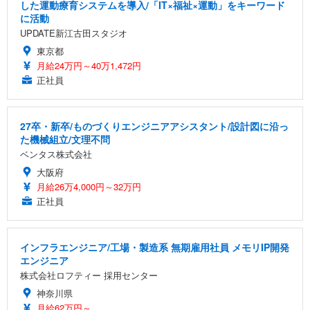
した運動療育システムを導入/「IT×福祉×運動」をキーワード
に活動
UPDATE新江古田スタジオ
東京都
月給24万円～40万1,472円
正社員
27卒・新卒/ものづくりエンジニアアシスタント/設計図に沿っ
た機械組立/文理不問
ベンタス株式会社
大阪府
月給26万4,000円～32万円
正社員
インフラエンジニア/工場・製造系 無期雇用社員 メモリIP開発
エンジニア
株式会社ロフティー 採用センター
神奈川県
月給62万円～