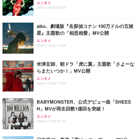
インチ 外付けハードディスク 静音 PC/Win/Mac/テ
トップPC Core i5-13500 DDR4 メモリ32GB SSD51
エンタメ
料製造 東京都]
レビ録画/デスクトップ/ラップトップ適用 (3)容量:2T
2GB+HDD1TB MS Office 2021 DisplayPort/HDMI U
2024.4.18(木) 22:20
B)
SB3.2 有線LAN 省スペース ビジネスPC/Wi-Fi USB
￥1,750
￥12,999
￥114,800
アダプター付
aiko、劇場版『名探偵コナン 100万ドルの五稜
星』主題歌の「相思相愛」MV公開
エンタメ
2024.4.16(火) 15:26
米津玄師、朝ドラ「虎に翼」主題歌「さよーな
らまたいつか！」MV公開
エンタメ
2024.4.12(金) 10:26
BABYMONSTER、公式デビュー曲「SHEES
H」MVが再生回数1億回を突破！
エンタメ
2024.4.11(木) 21:00