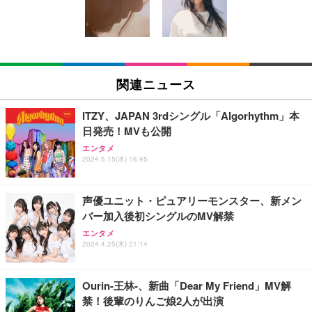
スキー】 大容量 お得 4リットル
GeForce RTX 5060 Ryzen 7 5700X メモリ32GB NV
Me SSD 2TB Windows 11 Home CX200M ブラック
￥3,999
￥3,940
￥222,000
【Amazon.co.jp限定】コロナ・エキストラ Corona
TITAN GAMING 【メーカー保証1年】【850W GOL
外付けHDD 2TB ポータブルハードディスク USB3.0/
Extra 瓶 [ 330ml × 8本 ] [オリジナルバケツ付きセッ
D電源搭載】 ゲーミングPC デスクトップパソコン
2.0対応 超薄型
関連ニュース
ト] [ギフトBox入り]
GeForce RTX 5060 Ryzen 7 5700X メモリ32GB NV
Me SSD 2TB Windows 11 Home CX200M ホワイト
￥3,999
￥2,249
￥222,000
ITZY、JAPAN 3rdシングル「Algorhythm」本
日発売！MVも公開
2TB/4TB 外付けハードディスク 外付け HDD テレビ
【整備済み品】Lenovo ThinkCentre M75s Gen2 Ry
霧島酒造 チューパック黒霧島 25度 [ 焼酎 宮崎県 18
エンタメ
録画対応 超高速データ転送 2.5 インチ USB3.0 対応
zen 5 PRO 3400G メモリ16GB SSD256GB Window
2024.5.15(水) 16:45
00ml×2本 ]
Mac/PC/PS4/XBox 利用可能 スリム設計 携帯に便利
s11 Pro MS Office 2021 Type-C Wi-Fi Bluetooth D
VD搭載 デスクトップPC
￥4,080
￥5,999
￥37,760
声優ユニット・ピュアリーモンスター、新メン
バー加入後初シングルのMV解禁
【Amazon.co.jp限定】【2年保証】外付けHDD 3.5
【整備済み品】 ゲーミングPC デスクトップ タワー
アサヒ スーパードライ [缶] 135ml x 24本 [ケース販
エンタメ
インチ 外付けハードディスク 静音 PC/Win/Mac/テ
型 UNITCOM biz-h 10世代 Core i7-10700 - RTX 406
売] [アサヒ 国産 ビール 缶 ALC 5%] LT-1226
2024.4.25(木) 21:14
レビ録画/デスクトップ/ラップトップ適用 (1)容量:50
0 8G - 32GBメモリ - 大容量 SSD1.0TB - Windows
0GB)
11 - ゲームPC - プロ仕様 マウスコンピュータ
￥3,493
￥5,999
￥169,800
Ourin-王林-、新曲「Dear My Friend」MV解
禁！後輩のりんご娘2人が出演
【Amazon.co.jp限定】【2年保証】外付けHDD 3.5
【整備済み品】Dell OptiPlex SFF Plus 7010 デスク
天羽の梅 1800ml （ハイボールの元 焼酎用）[天羽飲