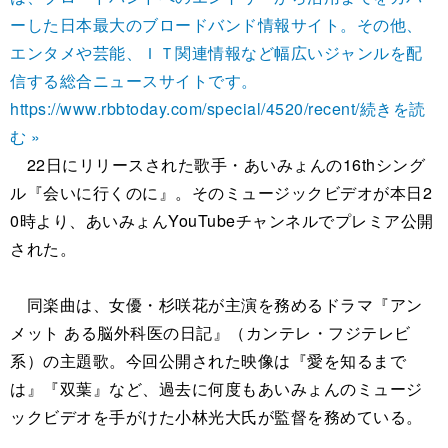
ーした日本最大のブロードバンド情報サイト。その他、
エンタメや芸能、ＩＴ関連情報など幅広いジャンルを配
信する総合ニュースサイトです。
https://www.rbbtoday.com/special/4520/recent/
続きを読
む »
22日にリリースされた歌手・あいみょんの16thシング
ル『会いに行くのに』。そのミュージックビデオが本日2
0時より、あいみょんYouTubeチャンネルでプレミア公開
された。
同楽曲は、女優・杉咲花が主演を務めるドラマ『アン
メット ある脳外科医の日記』（カンテレ・フジテレビ
系）の主題歌。今回公開された映像は『愛を知るまで
は』『双葉』など、過去に何度もあいみょんのミュージ
ックビデオを手がけた小林光大氏が監督を務めている。