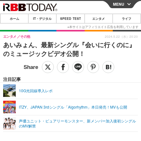
MENU
CLOSE
ホーム
IT・デジタル
SPEED TEST
エンタメ
ライフ
ホーム
IT・デジタル
エンタメ
その他
2024.5.22（水）20:20
あいみょん、最新シングル『会いに行くのに』
IT・デジタルTOP
スマートフォン
SPEED TEST
のミュージックビデオ公開！
ネタ
ガジェット・ツール
エンタメ
ショッピング
その他
エンタメTOP
映画・ドラマ
ライフ
注目記事
韓流・K-POP
韓国・芸能
ライフTOP
グルメ
リリース一覧
10G光回線導入レポ
音楽
スポーツ
ペット
ショッピング
プッシュ通知の停止方法
ITZY、JAPAN 3rdシングル「Algorhythm」本日発売！MVも公開
グラビア
ブログ
その他
声優ユニット・ピュアリーモンスター、新メンバー加入後初シングル
ショッピング
その他
のMV解禁