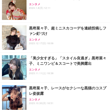
エンタメ
Sezlife オフィスチェア デスクチェア 疲れない テレ
【整備済み品】Dell E2724HS 27インチ 液晶モニタ
Smart Basic(スマートベーシック) 【Amazon.co.jp
2024.1.8(月) 12:11
ワーク チェア 強化バックレスト 30度ロッキング機
ー フルHD（1920×1080）VA 非光沢 HDMI/DisplayP
限定】 Smart Basic アイリスオーヤマ ペットシーツ
能 人間工学 椅子 腰サポート 90度跳ね上げ式アーム
ort/VGA スピーカー内蔵 高さ調整 スイベル VESA対
超厚型 お徳用 ワイド 100枚入 (x 1) (ケース販売)
レスト 3Dヘッドレスト ハンガー付き 高反発クッシ
応 ComfortView ビジネス向け
￥7,680
￥15,800
￥3,670
ョン PCチェア 通気性メッシュ ゲーミング/勉強/事
黒嵜菜々子、超ミニスカコーデを連続投稿しフ
務用 おしゃれ パソコンチェア (ホワイト)
ァン釘づけ
ANDWINT オフィスチェア デスクチェア 肘なし メ
【MiniLED/24.5inch/280Hz/FHD】GRAPHT THE S
アイリスオーヤマ ペットシーツ 超厚型 お徳用 レギ
ッシュ 通気性 ランバーサポート付き 腰サポート ガ
HOOTER Gaming Monitor 24” Essential ゲーミン
エンタメ
ュラー 200枚入【Amazon.co.jp限定】
ス圧無段階昇降 360度回転 キャスター付き コンパク
グモニター QD 24.5インチ 1ms FHD 量子ドット 残
2023.12.17(日) 18:06
ト 幅52×奥行58.5×高さ84～96cm テレワーク 在宅
像低減 (3年保証 | 輝点保証 | 日本メーカー)
￥3,731
￥4,139
￥34,980
勤務 ブラック
「美少女すぎる」「スタイル良過ぎ」黒嵜菜々
子、ミニワンピ＆スコートで美脚露出
エンタメ
2023.11.11(土) 18:38
黒嵜菜々子、レースがセクシーな黒猫のコスプ
レ姿披露
エンタメ
2023.10.30(月) 18:51