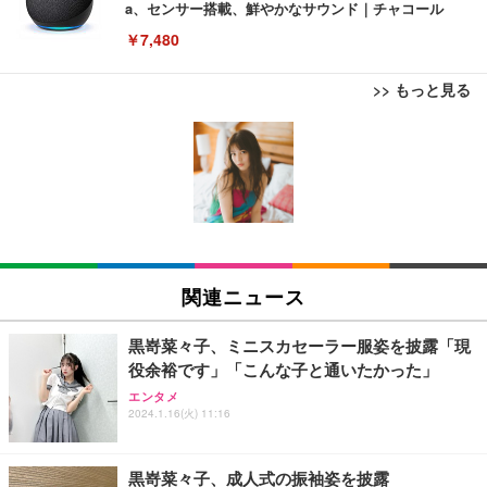
a、センサー搭載、鮮やかなサウンド｜チャコール
￥7,480
>> もっと見る
[EdoErgo] オフィスチェア 椅子 テレワーク 疲れな
EIZO ビジネス向けプレミアムモニター | FlexScan
Amazonベーシック ペットシーツ 薄型 レギュラー 1
い 跳ね上げ式アームレスト コンパクト 約105度ロッ
EV3240X-WT | 31.5型4K UHD・USB Type-C・ホワ
回使い捨て 無香料 ホワイト 300枚
キング pc 事務椅子 360度回転 座面昇降 強化ナイロ
イト
ン樹脂ベース 通気性メッシュ 在宅ワーク H-WY01
￥3,373
￥5,699
￥105,595
(黒網+黒枠+黒足)
EIZO ビジネス向けプレミアムモニター | FlexScan
SIHOO B100 オフィスチェア／デスクチェア メッシ
Amazonベーシック ペットシーツ 厚型 ワイド 42枚
EV2740X-WT | 27.0型4K UHD・USB Type-C・ホワ
ュチェア 人間工学 疲れない ブラック
x2袋(84枚) ホワイト(吸収面:ライトブルー)
関連ニュース
イト
￥27,999
￥3,234
￥109,572
黒嵜菜々子、ミニスカセーラー服姿を披露「現
役余裕です」「こんな子と通いたかった」
Sezlife オフィスチェア デスクチェア 疲れない テレ
【純正品】27"ゲーミングモニター DualSense 充電
ネオ・ルーライフ ネオ・オムツ L 中型犬用 26枚入
エンタメ
ワーク チェア 強化バックレスト 30度ロッキング機
フック付き（CFI-ZDM1J）
り 単品
2024.1.16(火) 11:16
能 人間工学 椅子 腰サポート 90度跳ね上げ式アーム
レスト 3Dヘッドレスト ハンガー付き 高反発クッシ
￥49,979
￥1,800
￥7,680
ョン PCチェア 通気性メッシュ ゲーミング/勉強/事
黒嵜菜々子、成人式の振袖姿を披露
務用 おしゃれ パソコンチェア (ブラック)