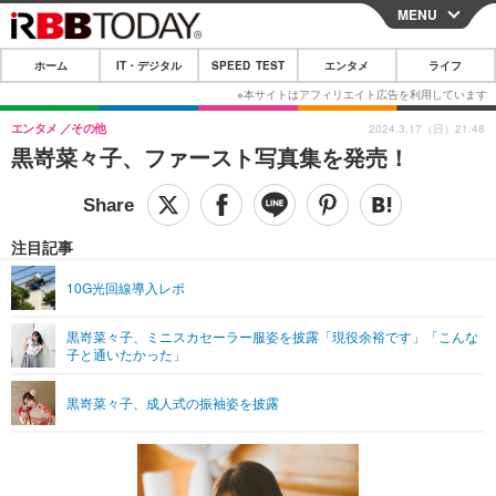
MENU
CLOSE
ホーム
IT・デジタル
SPEED TEST
エンタメ
ライフ
ホーム
IT・デジタル
エンタメ
その他
2024.3.17（日）21:48
黒嵜菜々子、ファースト写真集を発売！
IT・デジタルTOP
スマートフォン
SPEED TEST
ネタ
ガジェット・ツール
エンタメ
注目記事
ショッピング
その他
エンタメTOP
映画・ドラマ
ライフ
10G光回線導入レポ
韓流・K-POP
韓国・芸能
ライフTOP
グルメ
リリース一覧
黒嵜菜々子、ミニスカセーラー服姿を披露「現役余裕です」「こんな
音楽
スポーツ
ペット
ショッピング
子と通いたかった」
プッシュ通知の停止方法
グラビア
ブログ
その他
黒嵜菜々子、成人式の振袖姿を披露
ショッピング
その他