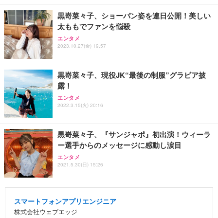
黒嵜菜々子、ショーパン姿を連日公開！美しい
太ももでファンを悩殺
エンタメ
2023.10.27(金) 19:57
黒嵜菜々子、現役JK“最後の制服”グラビア披
露！
エンタメ
2022.3.15(火) 20:16
黒嵜菜々子、『サンジャポ』初出演！ウィーラ
ー選手からのメッセージに感動し涙目
エンタメ
2021.5.30(日) 15:26
スマートフォンアプリエンジニア
株式会社ウェブエッジ