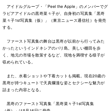
アイドルグループ・「Peel the Apple」のメンバーでグ
ラビアアイドルの黒嵜菜々子が、自身初の写真集「黒嵜
菜々子1st写真集（仮）」（東京ニュース通信社）を発売
する。
ファースト写真集の舞台は黒嵜が以前から行ってみた
かったというインドネシアのバリ島。美しい棚田を歩
く、地元の市場を散策するなど、現地を満喫する様子が
収められている。
また、水着ショットや下着カットも掲載。現在20歳の
黒嵜が持つキュートで天真爛漫な姿とセクシーな魅力が
詰まった内容となる。
黒嵜のファースト写真集「黒嵜菜々子1st写真集
（仮）」は5月16日に発売。