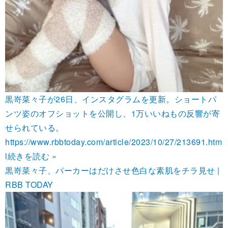
黒嵜菜々子が26日、インスタグラムを更新。ショートパ
ンツ姿のオフショットを公開し、1万いいねもの反響が寄
せられている。
https://www.rbbtoday.com/article/2023/10/27/213691.htm
l
続きを読む »
黒嵜菜々子、パーカーはだけさせ色白な素肌をチラ見せ |
RBB TODAY