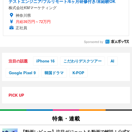
テストエンジニア/フルリモート/6ヶ月研修付き/未経験OK
株式会社KMマーケティング
神奈川県
月給39万円～72万円
正社員
Sponsored by
注目の話題
iPhone 16
こだわりデスクツアー
AI
Google Pixel 9
韓国ドラマ
K-POP
PICK UP
特集・連載
【動画レビュー】注目ガジェットを動画で解説！公式Y