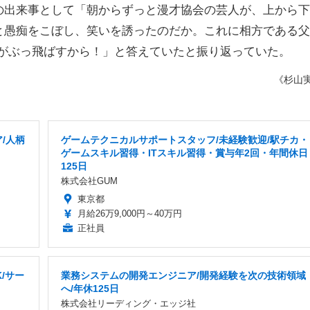
出来事として「朝からずっと漫才協会の芸人が、上から下
と愚痴をこぼし、笑いを誘ったのだか。これに相方である父
パパがぶっ飛ばすから！」と答えていたと振り返っていた。
《杉山
/人柄
ゲームテクニカルサポートスタッフ/未経験歓迎/駅チカ・
ゲームスキル習得・ITスキル習得・賞与年2回・年間休日
125日
株式会社GUM
東京都
月給26万9,000円～40万円
正社員
/サー
業務システムの開発エンジニア/開発経験を次の技術領域
へ/年休125日
株式会社リーディング・エッジ社