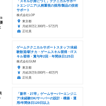
「スキルが身につく」テクニカルサポー
 ゲ
ーサ
ンチ
 ガ
トエンジニア/人柄重視の採用/製品の技術
 (3
回
サポート
ー)
ンパ
株式会社LOP
高さ
ョ
 在
東京都
優
月給30万2,300円～57万円
水
正社員
ゲームテクニカルサポートスタッフ/未経
験歓迎/駅チカ・ゲームスキル習得・ITス
キル習得・賞与年2回・年間休日125日
株式会社GUM
東京都
月給26万9,000円～40万円
正社員
美
「新卒・27卒」ゲームサーバーエンジニ
ッ
ア/未経験OK/サーバーの設計・構築・運
用/年間休日120日以上