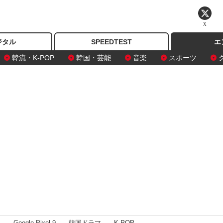
X
ジタル
SPEEDTEST
エ
韓流・K-POP
韓国・芸能
音楽
スポーツ
I
Google Pixel 9
韓国ドラマ
K-POP