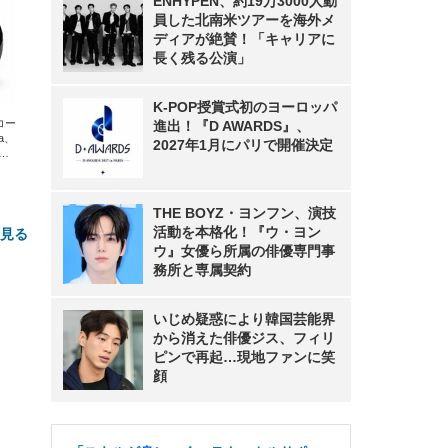
ENHYPEN、約19万3000人動
員した北南米ツアーを海外メ
ディアが絶賛！「キャリアに
長く残る公演」
K-POP授賞式初のヨーロッパ
エコー
進出！『D AWARDS』、
xa、
2027年1月にパリで開催決定
な
THE BOYZ・ヨンフン、演技
活動を本格化！『ウ・ヨン
と見る
ウ』女優ら所属の俳優専門事
務所と専属契約
いじめ疑惑により韓国芸能界
から消えた俳優ジス、フィリ
ピンで再起…現地ファンに笑
顔
FHD】
ェ
ット
 メ
レギ