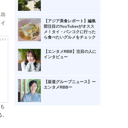
に出
【アジア美食レポート】編集
レイ
部注目のYouTuberがオスス
メ！タイ・バンコクに行った
ら食べたいグルメをチェック
【エンタメRBB】注目の人に
インタビュー
【坂道グループニュース】ー
エンタメRBBー
も
る。