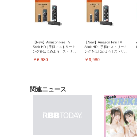
【New】Amazon Fire TV
【New】Amazon Fire TV
Stick HD | 手軽にストリーミ
Stick HD | 手軽にストリーミ
ングをはじめよう | ストリー
ングをはじめよう | ストリー
ミングメディアプレイヤー
ミングメディアプレイヤー
￥6,980
￥6,980
関連ニュース
EIZO ビジネス向けプレミア
EIZO ビジネス向けプレミア
【純
[EdoErgo] オフィスチェア 椅
Amazonベーシック ペットシ
SIHOO B100 オフィスチェア
Amazonベーシック ペットシ
ムモニター | FlexScan
ムモニター | FlexScan
ニタ
子 テレワーク 疲れない 跳ね
ーツ 薄型 レギュラー 1回使い
／デスクチェア メッシュチェ
ーツ 厚型 ワイド 42枚x2袋(84