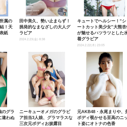
Gaming Monitor 24” Essential
き（CFI-ZDM1J）
ッシュ 通気性 ランバ
ュラー 200枚入
チェア 強化バックレスト 30
HD（1920×1080）VA 非光
チェア 強化バックレスト 30度
Smart Basic アイリスオーヤマ
ーミングモニター QD 24.5イ
ポート付き 腰サポート
【Amazon.co.jp限定】
￥1,800
￥15,800
￥34,980
9,979
度ロッキング機能 人間工学 椅
沢 HDMI/DisplayPort/VGA
ロッキング機能 人間工学 椅子
ペットシーツ 超厚型 お徳用
￥4,139
￥3,731
1ms FHD 量子ドット 残像低減
ス圧無段階昇降 360度
￥7,680
￥7,680
￥3,670
子 腰サポート 90度跳ね上げ
スピーカー内蔵 高さ調整 ス
腰サポート 90度跳ね上げ式ア
ワイド 100枚入 (x 1) (ケース
年保証 | 輝点保証 | 日本メーカ
転 キャスター付き コ
式アームレスト 3Dヘッドレス
イベル VESA対応
ームレスト 3Dヘッドレスト
販売)
クト 幅52×奥行58.5×
所属の
田中美久、勢い止まらず！
キュートでヘルシー！“シ
ト ハンガー付き 高反発クッシ
ComfortView ビジネス向け
ハンガー付き 高反発クッショ
84～96cm テレワーク
ョン PCチェア 通気性メッシ
ン PCチェア 通気性メッシュ
集結！天
挑発的なまなざしの大人グ
ートカット美少女”大熊杏
宅勤務 ブラック
ュ ゲーミング/勉強/事務用 お
ゲーミング/勉強/事務用 おし
表紙
ラビア
が魅せるハツラツとした
しゃれ パソコンチェア (ブラ
ゃれ パソコンチェア (ホワイ
ック)
ト)
着グラビア
2024.2.23(金) 8:38
2024.2.22(木) 23:05
強のグラ
ニーキューオメガのグラビ
元AKB48・永尾まりや、
に違わぬ
ア担当3人娘、グラマラスな
ボディ覗かせる至高のニ
三次元ボディお披露目
ト姿にオトナの色香