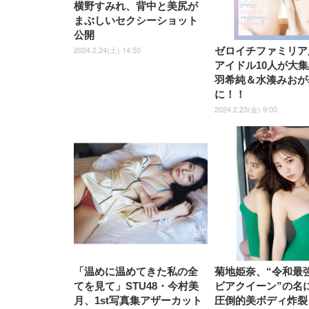
EV3240X-WT | 31.5型4K
EV2740X-WT | 27.0型4K
ク付
横野すみれ、背中と美尻が
上げ式アームレスト コンパク
捨て 無香料 ホワイト 300枚
ア 人間工学 疲れない ブラッ
枚) ホワイト(吸収面:ライトブ
UHD・USB Type-C・ホワイ
UHD・USB Type-C・ホワイ
まぶしいセクシーショット
ト 約105度ロッキング pc 事務
￥105,595
￥109,572
ク
ルー)
￥4
ト
ト
￥5,699
￥3,373
￥27,999
￥3,234
椅子 360度回転 座面昇降 強化
公開
ナイロン樹脂ベース 通気性メ
2024.2.24(土) 14:50
ゼロイチファミリア
ッシュ 在宅ワーク H-
WY01(黒網+黒枠+黒足)
アイドル10人が大
羽希純＆水湊みおが
に！！
2024.2.23(金) 9:00
「温めに温めてきた私の全
菊地姫奈、“令和最
てを見て」STU48・今村美
ビアクイーン”の名
月、1st写真集アザーカット
圧倒的美ボディ炸裂