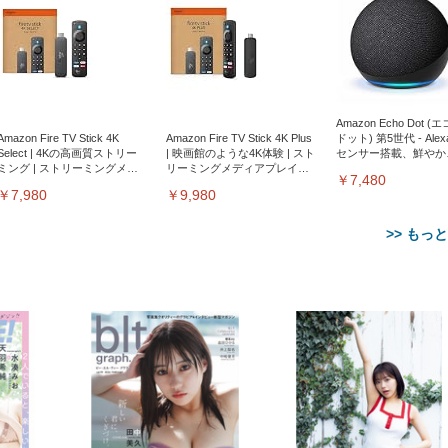
Amazon Echo Dot (
Amazon Fire TV Stick 4K
Amazon Fire TV Stick 4K Plus
ドット) 第5世代 - Ale
Select | 4Kの高画質ストリー
| 映画館のような4K体験 | スト
センサー搭載、鮮やか
ミング | ストリーミングメデ
リーミングメディアプレイヤ
サウンド｜チャコール
￥7,480
ィアプレイヤー
ー
￥7,980
￥9,980
>> もっ
【整備済み品】Dell
【MiniLED/24.5inch/280Hz/
正品】27"ゲーミングモ
ANDWINT オフィスチ
アイリスオーヤマ ペ
Sezlife オフィスチェア デスク
ネオ・ルーライフ ネオ・オム
E2724HS 27インチ 液晶モ
Sezlife オフィスチェア デスク
Smart Basic(スマートベーシ
GRAPHT THE SHOOTER
ー DualSense 充電フッ
ア デスクチェア 肘なし
シーツ 超厚型 お徳用 
チェア 疲れない テレワーク
ツ L 中型犬用 26枚入り 単品
ニター フル
チェア 疲れない テレワーク
ック) 【Amazon.co.jp限定】