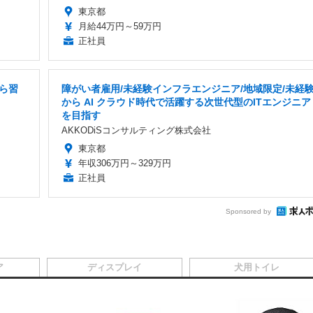
東京都
月給44万円～59万円
正社員
から習
障がい者雇用/未経験インフラエンジニア/地域限定/未経
から AI クラウド時代で活躍する次世代型のITエンジニア
を目指す
AKKODiSコンサルティング株式会社
東京都
年収306万円～329万円
正社員
Sponsored by
ア
ディスプレイ
犬用トイレ