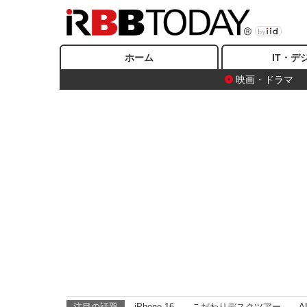
ホーム
IT・デ
映画・ドラマ
注目の話題
iPhone 16
こだわりデスクツアー
A