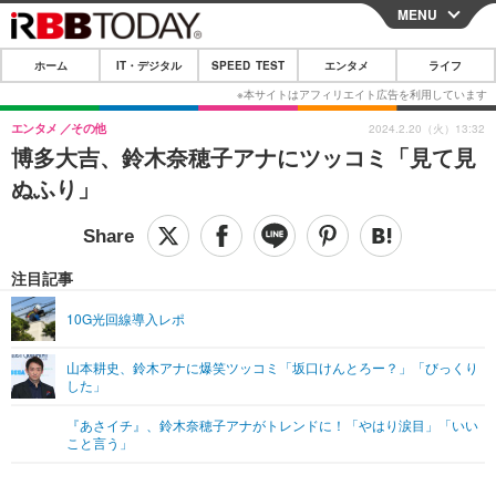
MENU
CLOSE
ホーム
IT・デジタル
SPEED TEST
エンタメ
ライフ
ホーム
IT・デジタル
エンタメ
その他
2024.2.20（火）13:32
博多大吉、鈴木奈穂子アナにツッコミ「見て見
IT・デジタルTOP
スマートフォン
SPEED TEST
ぬふり」
ネタ
ガジェット・ツール
エンタメ
ショッピング
その他
エンタメTOP
映画・ドラマ
ライフ
注目記事
韓流・K-POP
韓国・芸能
ライフTOP
グルメ
リリース一覧
10G光回線導入レポ
音楽
スポーツ
ペット
ショッピング
プッシュ通知の停止方法
山本耕史、鈴木アナに爆笑ツッコミ「坂口けんとろー？」「びっくり
した」
グラビア
ブログ
その他
『あさイチ』、鈴木奈穂子アナがトレンドに！「やはり涙目」「いい
ショッピング
その他
こと言う」