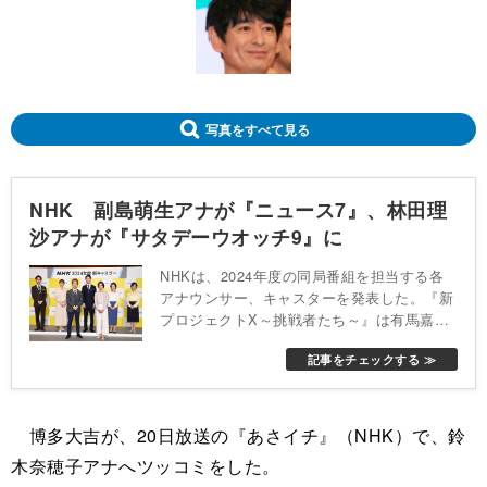
写真をすべて見る
NHK 副島萌生アナが『ニュース7』、林田理
沙アナが『サタデーウオッチ9』に
NHKは、2024年度の同局番組を担当する各
アナウンサー、キャスターを発表した。『新
プロジェクトX～挑戦者たち～』は有馬嘉男
記者、森花子 アナウンサー。『ＮＨＫニュ
記事をチェックする ≫
ース7』は糸井羊司アナウンサー、副島萌生
アナウンサー。『ニュースウオッチ9』は広
内仁記者、星麻琴アナウンサー、佐藤真莉子
記者。『サタデーウオッチ9』は林田理沙ア
博多大吉が、20日放送の『あさイチ』（NHK）で、鈴
ナウンサー、伊藤良司記者がそれぞれ担当す
木奈穂子アナへツッコミをした。
る。各アナウンサーのコメントは次の通り。