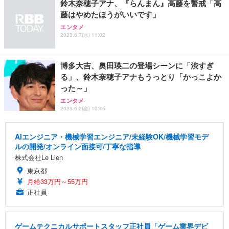
鈴木奈穂子アナ、『らんまん』高藤を警戒「高
藤はやめたほうがいいです」
エンタメ
2023.6.7(水) 11:02
博多大吉、奥田瑛二の登場シーンに「渋すぎ
る」、鈴木奈穂子アナもうっとり「かっこよか
った～」
エンタメ
2023.6.2(金) 10:45
AIエンジニア・機械学習エンジニア/未経験OK/機械学習モデ
ルの開発/オンライン面接可/丁寧な指導
株式会社Le Lien
東京都
月給33万円～55万円
正社員
ゲームテクニカルサポートスタッフ正社員「ゲーム業界デビ