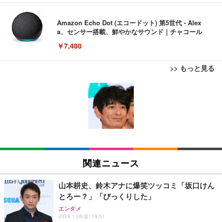
Amazon Echo Dot (エコードット) 第5世代 - Alex
a、センサー搭載、鮮やかなサウンド｜チャコール
￥7,480
>> もっと見る
[EdoErgo] オフィスチェア 椅子 テレワーク 疲れな
EIZO ビジネス向けプレミアムモニター | FlexScan
Amazonベーシック ペットシーツ 薄型 レギュラー 1
い 跳ね上げ式アームレスト コンパクト 約105度ロッ
EV3240X-WT | 31.5型4K UHD・USB Type-C・ホワ
回使い捨て 無香料 ホワイト 300枚
キング pc 事務椅子 360度回転 座面昇降 強化ナイロ
イト
ン樹脂ベース 通気性メッシュ 在宅ワーク H-WY01
￥3,373
￥5,699
￥105,595
(黒網+黒枠+黒足)
EIZO ビジネス向けプレミアムモニター | FlexScan
SIHOO B100 オフィスチェア／デスクチェア メッシ
Amazonベーシック ペットシーツ 厚型 ワイド 42枚
EV2740X-WT | 27.0型4K UHD・USB Type-C・ホワ
ュチェア 人間工学 疲れない ブラック
x2袋(84枚) ホワイト(吸収面:ライトブルー)
関連ニュース
イト
￥27,999
￥3,234
￥109,572
山本耕史、鈴木アナに爆笑ツッコミ「坂口けん
とろー？」「びっくりした」
Sezlife オフィスチェア デスクチェア 疲れない テレ
【純正品】27"ゲーミングモニター DualSense 充電
ネオ・ルーライフ ネオ・オムツ L 中型犬用 26枚入
エンタメ
ワーク チェア 強化バックレスト 30度ロッキング機
2024.1.26(金) 19:51
フック付き（CFI-ZDM1J）
り 単品
能 人間工学 椅子 腰サポート 90度跳ね上げ式アーム