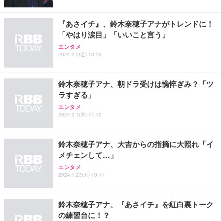
レスト 3Dヘッドレスト ハンガー付き 高反発クッシ
￥49,979
￥1,800
￥7,680
ョン PCチェア 通気性メッシュ ゲーミング/勉強/事
『あさイチ』、鈴木奈穂子アナがトレンドに！
務用 おしゃれ パソコンチェア (ブラック)
「やはり涙目」「いいこと言う」
Sezlife オフィスチェア デスクチェア 疲れない テレ
【整備済み品】Dell E2724HS 27インチ 液晶モニタ
Smart Basic(スマートベーシック) 【Amazon.co.jp
エンタメ
ワーク チェア 強化バックレスト 30度ロッキング機
ー フルHD（1920×1080）VA 非光沢 HDMI/DisplayP
限定】 Smart Basic アイリスオーヤマ ペットシーツ
2024.2.2(金) 13:13
能 人間工学 椅子 腰サポート 90度跳ね上げ式アーム
ort/VGA スピーカー内蔵 高さ調整 スイベル VESA対
超厚型 お徳用 ワイド 100枚入 (x 1) (ケース販売)
レスト 3Dヘッドレスト ハンガー付き 高反発クッシ
応 ComfortView ビジネス向け
￥7,680
￥15,800
￥3,670
ョン PCチェア 通気性メッシュ ゲーミング/勉強/事
鈴木奈穂子アナ、朝ドラ受けは憔悴ぎみ？「ツ
務用 おしゃれ パソコンチェア (ホワイト)
ラすぎる」
ANDWINT オフィスチェア デスクチェア 肘なし メ
【MiniLED/24.5inch/280Hz/FHD】GRAPHT THE S
アイリスオーヤマ ペットシーツ 超厚型 お徳用 レギ
ッシュ 通気性 ランバーサポート付き 腰サポート ガ
HOOTER Gaming Monitor 24” Essential ゲーミン
エンタメ
ュラー 200枚入【Amazon.co.jp限定】
ス圧無段階昇降 360度回転 キャスター付き コンパク
グモニター QD 24.5インチ 1ms FHD 量子ドット 残
2024.2.1(木) 14:12
ト 幅52×奥行58.5×高さ84～96cm テレワーク 在宅
像低減 (3年保証 | 輝点保証 | 日本メーカー)
￥3,731
￥4,139
￥34,980
勤務 ブラック
鈴木奈穂子アナ、大吉からの指摘に大照れ「イ
メチェンして…」
エンタメ
2024.1.23(火) 10:11
鈴木奈穂子アナ、『あさイチ』を紅白裏トーク
の練習台に！？