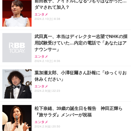
前田敦子、アイドルになるつもりはなかった…
務用 おしゃれ パソコンチェア (ブラック)
ダマされて加入？
Sezlife オフィスチェア デスクチェア 疲れない テレ
【整備済み品】Dell E2724HS 27インチ 液晶モニタ
Smart Basic(スマートベーシック) 【Amazon.co.jp
エンタメ
ワーク チェア 強化バックレスト 30度ロッキング機
ー フルHD（1920×1080）VA 非光沢 HDMI/DisplayP
限定】 Smart Basic アイリスオーヤマ ペットシーツ
2024.2.10(土) 8:38
能 人間工学 椅子 腰サポート 90度跳ね上げ式アーム
ort/VGA スピーカー内蔵 高さ調整 スイベル VESA対
超厚型 お徳用 ワイド 100枚入 (x 1) (ケース販売)
レスト 3Dヘッドレスト ハンガー付き 高反発クッシ
応 ComfortView ビジネス向け
￥7,680
￥15,800
￥3,670
ョン PCチェア 通気性メッシュ ゲーミング/勉強/事
武田真一、本当はディレクター志望でNHKの採
務用 おしゃれ パソコンチェア (ホワイト)
用試験受けていた…内定の電話で「あなたはア
ANDWINT オフィスチェア デスクチェア 肘なし メ
【MiniLED/24.5inch/280Hz/FHD】GRAPHT THE S
アイリスオーヤマ ペットシーツ 超厚型 お徳用 レギ
ナウンサー」
ッシュ 通気性 ランバーサポート付き 腰サポート ガ
HOOTER Gaming Monitor 24” Essential ゲーミン
ュラー 200枚入【Amazon.co.jp限定】
ス圧無段階昇降 360度回転 キャスター付き コンパク
グモニター QD 24.5インチ 1ms FHD 量子ドット 残
エンタメ
ト 幅52×奥行58.5×高さ84～96cm テレワーク 在宅
像低減 (3年保証 | 輝点保証 | 日本メーカー)
￥3,731
2024.2.10(土) 8:36
￥4,139
￥34,980
勤務 ブラック
葉加瀬太郎、小澤征爾さん訃報に「ゆっくりお
休みください」
エンタメ
2024.2.9(金) 22:23
松下奈緒、39歳の誕生日を報告 神田正輝ら
『旅サラダ』メンバーが祝福
エンタメ
2024.2.9(金) 20:50