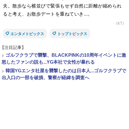
夫。散歩なら横並びで緊張もせず自然に距離が縮められ
ると考え、お散歩デートを重ねていき...。
《KT》
エンタメトピックス
トップトピックス
【注目記事】
>
ゴルフクラブで襲撃、BLACKPINKの10周年イベントに激
怒したファンの説も...YG本社で女性が暴れる
>
韓国YGエンタ社屋を襲撃したのは日本人...ゴルフクラブで
出入口の一部を破損、警察が経緯を調査へ