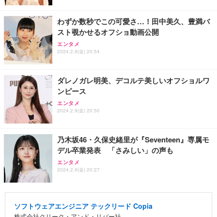
わずか数秒でこの可愛さ…！田中美久、豊満バ
スト覗かせるオフショ動画公開
エンタメ
2024.2.9(金) 20:54
ダレノガレ明美、デコルテ美しいオフショルワ
ンピース
エンタメ
2024.2.9(金) 20:50
乃木坂46・久保史緒里が『Seventeen』専属モ
デル卒業発表 「さみしい」の声も
エンタメ
2024.2.9(金) 20:27
ソフトウェアエンジニア テックリード Copia
株式会社クリーク・アンド・リバー社