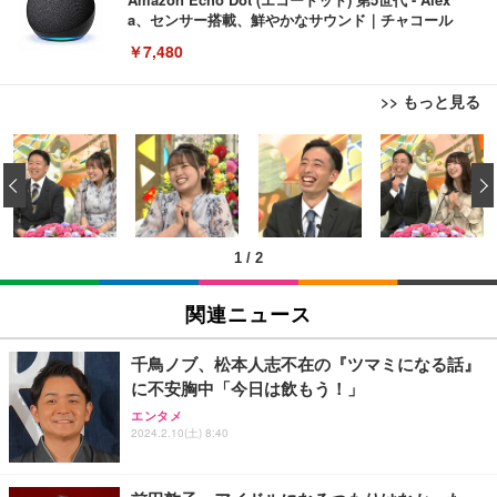
a、センサー搭載、鮮やかなサウンド｜チャコール
￥7,480
>> もっと見る
[EdoErgo] オフィスチェア 椅子 テレワーク 疲れな
EIZO ビジネス向けプレミアムモニター | FlexScan
Amazonベーシック ペットシーツ 薄型 レギュラー 1
い 跳ね上げ式アームレスト コンパクト 約105度ロッ
EV3240X-WT | 31.5型4K UHD・USB Type-C・ホワ
‹
回使い捨て 無香料 ホワイト 300枚
キング pc 事務椅子 360度回転 座面昇降 強化ナイロ
イト
ン樹脂ベース 通気性メッシュ 在宅ワーク H-WY01
￥3,373
￥5,699
￥105,595
(黒網+黒枠+黒足)
1
/
2
EIZO ビジネス向けプレミアムモニター | FlexScan
SIHOO B100 オフィスチェア／デスクチェア メッシ
Amazonベーシック ペットシーツ 厚型 ワイド 42枚
EV2740X-WT | 27.0型4K UHD・USB Type-C・ホワ
ュチェア 人間工学 疲れない ブラック
x2袋(84枚) ホワイト(吸収面:ライトブルー)
関連ニュース
イト
￥27,999
￥3,234
￥109,572
千鳥ノブ、松本人志不在の『ツマミになる話』
に不安胸中「今日は飲もう！」
Sezlife オフィスチェア デスクチェア 疲れない テレ
【純正品】27"ゲーミングモニター DualSense 充電
ネオ・ルーライフ ネオ・オムツ L 中型犬用 26枚入
エンタメ
ワーク チェア 強化バックレスト 30度ロッキング機
フック付き（CFI-ZDM1J）
り 単品
2024.2.10(土) 8:40
能 人間工学 椅子 腰サポート 90度跳ね上げ式アーム
レスト 3Dヘッドレスト ハンガー付き 高反発クッシ
￥49,979
￥1,800
￥7,680
ョン PCチェア 通気性メッシュ ゲーミング/勉強/事