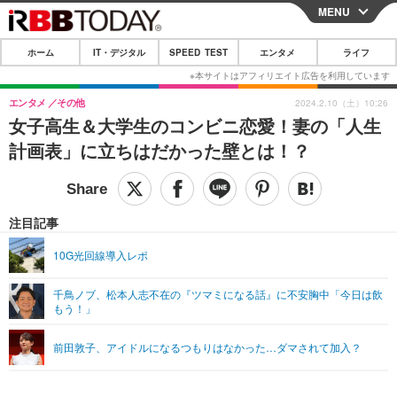
MENU
CLOSE
ホーム
IT・デジタル
SPEED TEST
エンタメ
ライフ
ホーム
IT・デジタル
エンタメ
その他
2024.2.10（土）10:26
女子高生＆大学生のコンビニ恋愛！妻の「人生
IT・デジタルTOP
スマートフォン
SPEED TEST
計画表」に立ちはだかった壁とは！？
ネタ
ガジェット・ツール
エンタメ
ショッピング
その他
エンタメTOP
映画・ドラマ
ライフ
注目記事
韓流・K-POP
韓国・芸能
ライフTOP
グルメ
リリース一覧
10G光回線導入レポ
音楽
スポーツ
ペット
ショッピング
プッシュ通知の停止方法
千鳥ノブ、松本人志不在の『ツマミになる話』に不安胸中「今日は飲
もう！」
グラビア
ブログ
その他
ショッピング
その他
前田敦子、アイドルになるつもりはなかった…ダマされて加入？