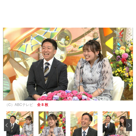
（C）ABCテレビ
全 8 枚
‹