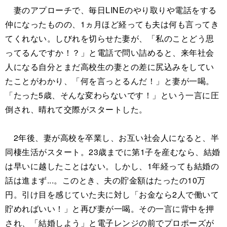
妻のアプローチで、毎日LINEのやり取りや電話をする
仲になったものの、1ヵ月ほど経っても夫は何も言ってき
てくれない。しびれを切らせた妻が、「私のことどう思
ってるんですか！？」と電話で問い詰めると、来年社会
人になる自分とまだ高校生の妻との差に尻込みをしてい
たことがわかり、「何を言っとるんだ！」と妻が一喝。
「たった5歳、そんな変わらないです！」という一言に圧
倒され、晴れて交際がスタートした。
2年後、妻が高校を卒業し、お互い社会人になると、半
同棲生活がスタート。23歳までに第1子を産むなら、結婚
は早いに越したことはない。しかし、1年経っても結婚の
話は進まず...。このとき、夫の貯金額はたったの10万
円。引け目を感じていた夫に対し「お金なら2人で働いて
貯めればいい！」と再び妻が一喝。その一言に背中を押
され、「結婚しよう」と電子レンジの前でプロポーズが