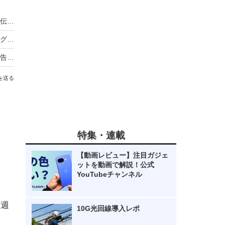
ノンスタ井上、妻から思わぬ不満！意外にモテる伝説に黄信号
超とき宣・菅田愛貴、スタジオで突然号泣「他のグループを下げる風潮にイライラしちゃう」
原田知世、芸能界入りのきっかけとなった俳優を告白「“会いたい”って思って」
を送る
特集・連載
【動画レビュー】注目ガジェ
ットを動画で解説！公式
YouTubeチャンネル
『週
10G光回線導入レポ