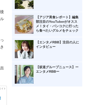
後
【アジア美食レポート】編集
ル
部注目のYouTuberがオスス
メ！タイ・バンコクに行った
ら食べたいグルメをチェック
っ
【エンタメRBB】注目の人に
インタビュー
き
【坂道グループニュース】ー
吉
エンタメRBBー
雑