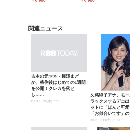
￥6,980
￥6,980
関連ニュース
EIZO ビジネス向けプレミア
EIZO ビジネス向けプレミア
【純
[EdoErgo] オフィスチェア 椅
Amazonベーシック ペットシ
SIHOO B100 オフィスチェア
Amazonベーシック ペットシ
ムモニター | FlexScan
ムモニター | FlexScan
ニタ
子 テレワーク 疲れない 跳ね
ーツ 薄型 レギュラー 1回使い
／デスクチェア メッシュチェ
ーツ 厚型 ワイド 42枚x2袋(84
EV3240X-WT | 31.5型4K
EV2740X-WT | 27.0型4K
ク付
吉本の元マネ・樺澤まど
上げ式アームレスト コンパク
捨て 無香料 ホワイト 300枚
ア 人間工学 疲れない ブラッ
枚) ホワイト(吸収面:ライトブ
UHD・USB Type-C・ホワイ
UHD・USB Type-C・ホワイ
か、移住後はじめての1週間
ト 約105度ロッキング pc 事務
￥105,595
￥109,572
ク
ルー)
￥4
ト
ト
￥5,699
￥3,373
￥27,999
￥3,234
椅子 360度回転 座面昇降 強化
を公開！クレカを落と
ナイロン樹脂ベース 通気性メ
し……
久慈暁子アナ、モー
ッシュ 在宅ワーク H-
WY01(黒網+黒枠+黒足)
2023.10.25(水) 7:57
ラックスするデコ出
ットに「ほんと可愛
「お似合いです」の
2023.10.14(土) 11:38