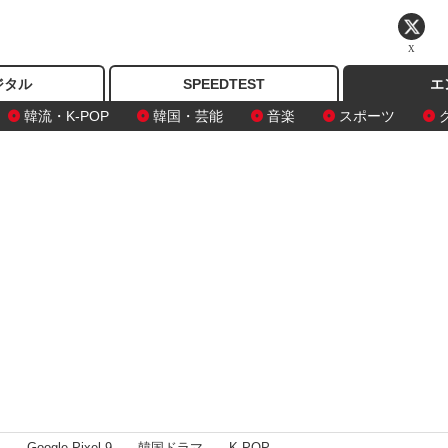
X
ジタル
SPEEDTEST
エ
韓流・K-POP
韓国・芸能
音楽
スポーツ
I
Google Pixel 9
韓国ドラマ
K-POP