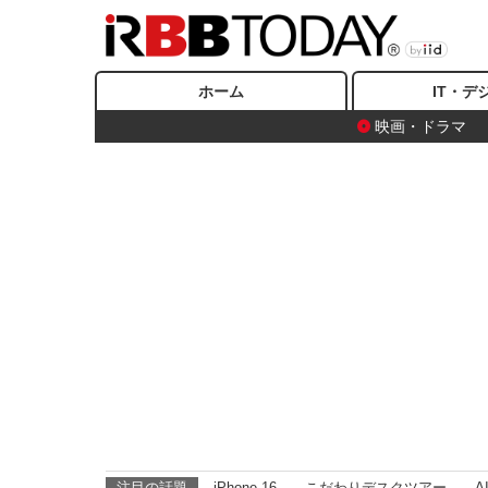
ホーム
IT・デ
映画・ドラマ
注目の話題
iPhone 16
こだわりデスクツアー
A