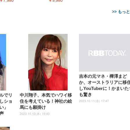
￥7,980
￥9,980
>> もっ
【整備済み品】Dell
【MiniLED/24.5inch/280Hz/
正品】27"ゲーミングモ
ANDWINT オフィスチ
アイリスオーヤマ ペ
Sezlife オフィスチェア デスク
ネオ・ルーライフ ネオ・オム
E2724HS 27インチ 液晶モ
Sezlife オフィスチェア デスク
Smart Basic(スマートベーシ
GRAPHT THE SHOOTER
ー DualSense 充電フッ
ア デスクチェア 肘なし
シーツ 超厚型 お徳用 
チェア 疲れない テレワーク
ツ L 中型犬用 26枚入り 単品
ニター フル
チェア 疲れない テレワーク
ック) 【Amazon.co.jp限定】
Gaming Monitor 24” Essential
き（CFI-ZDM1J）
ッシュ 通気性 ランバ
ュラー 200枚入
吉本の元マネ・樺澤まど
チェア 強化バックレスト 30
HD（1920×1080）VA 非光
チェア 強化バックレスト 30度
Smart Basic アイリスオーヤマ
ーミングモニター QD 24.5イ
ポート付き 腰サポート
【Amazon.co.jp限定】
￥1,800
￥15,800
か、オーストラリアに移
￥34,980
9,979
度ロッキング機能 人間工学 椅
沢 HDMI/DisplayPort/VGA
ロッキング機能 人間工学 椅子
ペットシーツ 超厚型 お徳用
￥4,139
￥3,731
1ms FHD 量子ドット 残像低減
ス圧無段階昇降 360度
￥7,680
￥7,680
￥3,670
子 腰サポート 90度跳ね上げ
スピーカー内蔵 高さ調整 ス
腰サポート 90度跳ね上げ式ア
ワイド 100枚入 (x 1) (ケース
年保証 | 輝点保証 | 日本メーカ
しYouTuberに！かまいた
転 キャスター付き コ
式アームレスト 3Dヘッドレス
イベル VESA対応
ームレスト 3Dヘッドレスト
販売)
クト 幅52×奥行58.5×
も驚き
ルでリ
中川翔子、本気でハワイ移
ト ハンガー付き 高反発クッシ
ComfortView ビジネス向け
ハンガー付き 高反発クッショ
84～96cm テレワーク
ョン PCチェア 通気性メッシ
ン PCチェア 通気性メッシュ
2023.10.11(水) 17:47
しショ
住を考えている！神社の絵
宅勤務 ブラック
ュ ゲーミング/勉強/事務用 お
ゲーミング/勉強/事務用 おし
い」
馬にも願掛け
しゃれ パソコンチェア (ブラ
ゃれ パソコンチェア (ホワイ
ック)
ト)
声
2023.10.12(木) 19:40