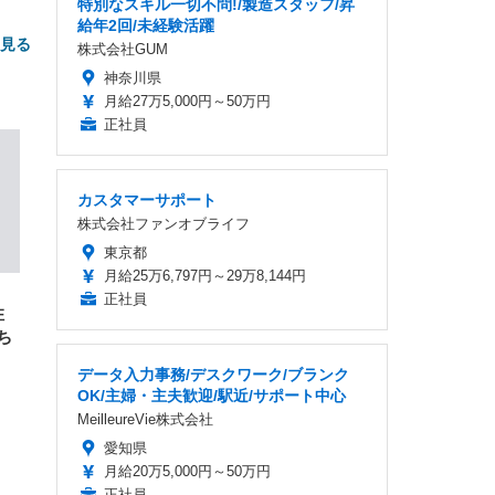
特別なスキル一切不問!/製造スタッフ/昇
給年2回/未経験活躍
と見る
株式会社GUM
神奈川県
月給27万5,000円～50万円
正社員
カスタマーサポート
株式会社ファンオブライフ
FHD】
東京都
ェ
ット
 メ
レギ
月給25万6,797円～29万8,144円
 ゲ
ーサ
正社員
ンチ
 ガ
住
 (3
回
ー)
ち
ンパ
高さ
 在
データ入力事務/デスクワーク/ブランク
OK/主婦・主夫歓迎/駅近/サポート中心
MeilleureVie株式会社
愛知県
月給20万5,000円～50万円
正社員