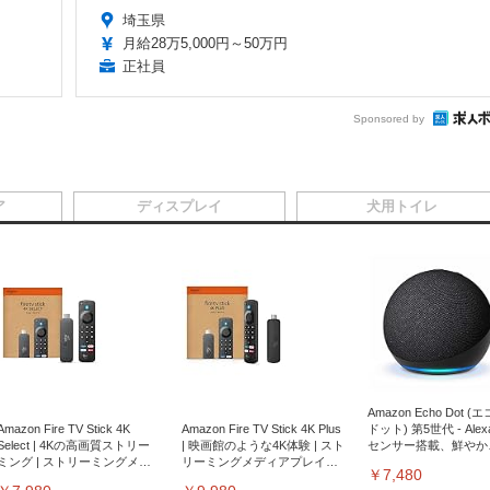
埼玉県
月給28万5,000円～50万円
正社員
Sponsored by
ア
ディスプレイ
犬用トイレ
Amazon Echo Dot (
Amazon Fire TV Stick 4K
Amazon Fire TV Stick 4K Plus
ドット) 第5世代 - Ale
Select | 4Kの高画質ストリー
| 映画館のような4K体験 | スト
センサー搭載、鮮やか
ミング | ストリーミングメデ
リーミングメディアプレイヤ
サウンド｜チャコール
￥7,480
ィアプレイヤー
ー