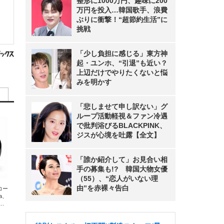
整形に1000万円、趣味に200
万円を投入…韓国歌手、浪費
ぶりに衝撃！“超節約生活”に
挑戦
「少し負担に感じる」東方神
起・ユンホ、“引退”も近い？
上辺だけでやりたくないと悩
みを明かす
「悲しませて申し訳ない」グ
ループ活動軽視＆ファン冷遇
で批判浴びるBLACKPINK、
ジスが心境を吐露【全文】
「誰か紹介して」お見合い相
手の募集も!? 韓国大物女優
（55）、“恋人がいない理
由”を赤裸々告白
エコー
xa、
な