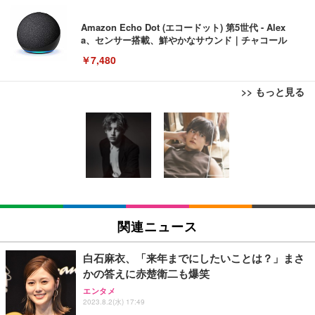
Amazon Echo Dot (エコードット) 第5世代 - Alex
a、センサー搭載、鮮やかなサウンド｜チャコール
￥7,480
>> もっと見る
[EdoErgo] オフィスチェア 椅子 テレワーク 疲れな
EIZO ビジネス向けプレミアムモニター | FlexScan
Amazonベーシック ペットシーツ 薄型 レギュラー 1
い 跳ね上げ式アームレスト コンパクト 約105度ロッ
EV3240X-WT | 31.5型4K UHD・USB Type-C・ホワ
回使い捨て 無香料 ホワイト 300枚
キング pc 事務椅子 360度回転 座面昇降 強化ナイロ
イト
ン樹脂ベース 通気性メッシュ 在宅ワーク H-WY01
￥3,373
￥5,699
￥105,595
(黒網+黒枠+黒足)
EIZO ビジネス向けプレミアムモニター | FlexScan
SIHOO B100 オフィスチェア／デスクチェア メッシ
Amazonベーシック ペットシーツ 厚型 ワイド 42枚
EV2740X-WT | 27.0型4K UHD・USB Type-C・ホワ
ュチェア 人間工学 疲れない ブラック
x2袋(84枚) ホワイト(吸収面:ライトブルー)
関連ニュース
イト
￥27,999
￥3,234
￥109,572
白石麻衣、「来年までにしたいことは？」まさ
かの答えに赤楚衛二も爆笑
Sezlife オフィスチェア デスクチェア 疲れない テレ
【純正品】27"ゲーミングモニター DualSense 充電
ネオ・ルーライフ ネオ・オムツ L 中型犬用 26枚入
エンタメ
ワーク チェア 強化バックレスト 30度ロッキング機
2023.8.2(水) 17:49
フック付き（CFI-ZDM1J）
り 単品
能 人間工学 椅子 腰サポート 90度跳ね上げ式アーム