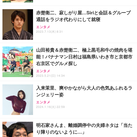
レスト 3Dヘッドレスト ハンガー付き 高反発クッシ
￥49,979
￥1,800
￥7,680
ョン PCチェア 通気性メッシュ ゲーミング/勉強/事
赤楚衛二、寂しがり屋…Siriと会話＆グループ
務用 おしゃれ パソコンチェア (ブラック)
通話をラジオ代わりにして就寝
Sezlife オフィスチェア デスクチェア 疲れない テレ
【整備済み品】Dell E2724HS 27インチ 液晶モニタ
Smart Basic(スマートベーシック) 【Amazon.co.jp
エンタメ
ワーク チェア 強化バックレスト 30度ロッキング機
ー フルHD（1920×1080）VA 非光沢 HDMI/DisplayP
限定】 Smart Basic アイリスオーヤマ ペットシーツ
2023.7.13(木) 8:31
能 人間工学 椅子 腰サポート 90度跳ね上げ式アーム
ort/VGA スピーカー内蔵 高さ調整 スイベル VESA対
超厚型 お徳用 ワイド 100枚入 (x 1) (ケース販売)
レスト 3Dヘッドレスト ハンガー付き 高反発クッシ
応 ComfortView ビジネス向け
￥7,680
￥15,800
￥3,670
ョン PCチェア 通気性メッシュ ゲーミング/勉強/事
山田裕貴＆赤楚衛二、極上黒毛和牛の焼肉を堪
務用 おしゃれ パソコンチェア (ホワイト)
能！バナナマン日村は福島県いわき市と京都市
ANDWINT オフィスチェア デスクチェア 肘なし メ
【MiniLED/24.5inch/280Hz/FHD】GRAPHT THE S
アイリスオーヤマ ペットシーツ 超厚型 お徳用 レギ
右京区でグルメ探し
ッシュ 通気性 ランバーサポート付き 腰サポート ガ
HOOTER Gaming Monitor 24” Essential ゲーミン
ュラー 200枚入【Amazon.co.jp限定】
ス圧無段階昇降 360度回転 キャスター付き コンパク
グモニター QD 24.5インチ 1ms FHD 量子ドット 残
エンタメ
ト 幅52×奥行58.5×高さ84～96cm テレワーク 在宅
像低減 (3年保証 | 輝点保証 | 日本メーカー)
￥3,731
2023.5.21(日) 14:34
￥4,139
￥34,980
勤務 ブラック
入来茉里、爽やかながら大人の色気あふれるラ
ンジェリー姿
エンタメ
2024.1.16(火) 22:59
明石家さんま、離婚調停中の夫婦ネタは「当た
り障りのないように…」