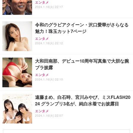
エンタメ
2024.1.16(火) 22:17
令和のグラビアクイーン・沢口愛華がさらなる
魅力！珠玉カット7ページ
エンタメ
2024.1.16(火) 22:12
大和田南那、デビュー10周年写真集で大胆な腕
ブラ披露
エンタメ
2024.1.16(火) 22:10
遠藤まめ、白石時、宮川みやび、ミスFLASH20
24 グランプリ3名が、純白水着でお披露目
エンタメ
2024.1.16(火) 22:07