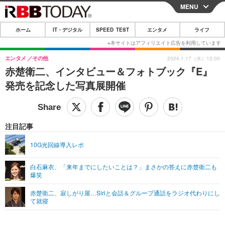
MENU
CLOSE
ホーム
IT・デジタル
SPEED TEST
エンタメ
ライフ
ホーム
IT・デジタル
エンタメ
その他
2024.1.17（水）12:00
赤楚衛二、インタビュー＆フォトブック『E』
IT・デジタルTOP
スマートフォン
SPEED TEST
発売を記念した写真展開催
ネタ
ガジェット・ツール
エンタメ
ショッピング
その他
エンタメTOP
映画・ドラマ
ライフ
注目記事
韓流・K-POP
韓国・芸能
ライフTOP
グルメ
リリース一覧
10G光回線導入レポ
音楽
スポーツ
ペット
ショッピング
プッシュ通知の停止方法
白石麻衣、「来年までにしたいことは？」まさかの答えに赤楚衛二も
爆笑
グラビア
ブログ
その他
赤楚衛二、寂しがり屋…Siriと会話＆グループ通話をラジオ代わりにし
ショッピング
その他
て就寝