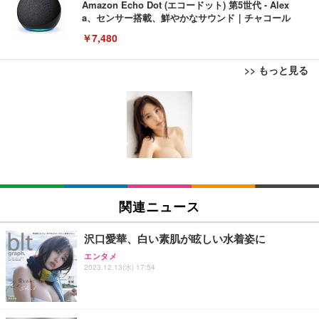
Amazon Echo Dot (エコードット) 第5世代 - Alex
a、センサー搭載、鮮やかなサウンド｜チャコール
￥7,480
>> もっと見る
[EdoErgo] オフィスチェア 椅子 テレワーク 疲れな
EIZO ビジネス向けプレミアムモニター | FlexScan
Amazonベーシック ペットシーツ 薄型 レギュラー 1
い 跳ね上げ式アームレスト コンパクト 約105度ロッ
EV3240X-WT | 31.5型4K UHD・USB Type-C・ホワ
回使い捨て 無香料 ホワイト 300枚
キング pc 事務椅子 360度回転 座面昇降 強化ナイロ
イト
ン樹脂ベース 通気性メッシュ 在宅ワーク H-WY01
￥3,373
￥5,699
￥105,595
(黒網+黒枠+黒足)
EIZO ビジネス向けプレミアムモニター | FlexScan
SIHOO B100 オフィスチェア／デスクチェア メッシ
Amazonベーシック ペットシーツ 厚型 ワイド 42枚
EV2740X-WT | 27.0型4K UHD・USB Type-C・ホワ
ュチェア 人間工学 疲れない ブラック
x2袋(84枚) ホワイト(吸収面:ライトブルー)
関連ニュース
イト
￥27,999
￥3,234
￥109,572
沢口愛華、白い素肌が眩しい水着姿に
エンタメ
Sezlife オフィスチェア デスクチェア 疲れない テレ
2023.12.13(水) 17:54
【純正品】27"ゲーミングモニター DualSense 充電
ネオ・ルーライフ ネオ・オムツ L 中型犬用 26枚入
ワーク チェア 強化バックレスト 30度ロッキング機
フック付き（CFI-ZDM1J）
り 単品
能 人間工学 椅子 腰サポート 90度跳ね上げ式アーム
レスト 3Dヘッドレスト ハンガー付き 高反発クッシ
￥49,979
￥1,800
￥7,680
ョン PCチェア 通気性メッシュ ゲーミング/勉強/事