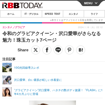
MENU
CLOSE
ホーム
IT・デジタル
SPEED TEST
エンタメ
ライフ
ホーム
IT・デジタル
エンタメ
グラビア
2024.1.16（火）22:12
令和のグラビアクイーン・沢口愛華がさらなる
IT・デジタルTOP
スマートフォン
SPEED TEST
魅力！珠玉カット7ページ
ネタ
ガジェット・ツール
エンタメ
ショッピング
その他
エンタメTOP
映画・ドラマ
ライフ
注目記事
韓流・K-POP
韓国・芸能
ライフTOP
グルメ
リリース一覧
10G光回線導入レポ
音楽
スポーツ
ペット
ショッピング
プッシュ通知の停止方法
沢口愛華、白い素肌が眩しい水着姿に
グラビア
ブログ
その他
”グラビアクイーン”沢口愛華、ハタチの艶ボディ披露！『FLASH』に1
ショッピング
その他
年4カ月ぶりに登場