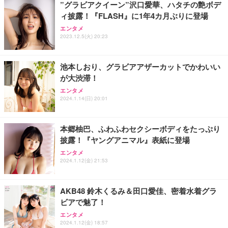
”グラビアクイーン”沢口愛華、ハタチの艶ボデ
務用 おしゃれ パソコンチェア (ブラック)
ィ披露！『FLASH』に1年4カ月ぶりに登場
Sezlife オフィスチェア デスクチェア 疲れない テレ
【整備済み品】Dell E2724HS 27インチ 液晶モニタ
Smart Basic(スマートベーシック) 【Amazon.co.jp
エンタメ
ワーク チェア 強化バックレスト 30度ロッキング機
ー フルHD（1920×1080）VA 非光沢 HDMI/DisplayP
限定】 Smart Basic アイリスオーヤマ ペットシーツ
2023.12.5(火) 20:23
能 人間工学 椅子 腰サポート 90度跳ね上げ式アーム
ort/VGA スピーカー内蔵 高さ調整 スイベル VESA対
超厚型 お徳用 ワイド 100枚入 (x 1) (ケース販売)
レスト 3Dヘッドレスト ハンガー付き 高反発クッシ
応 ComfortView ビジネス向け
￥7,680
￥15,800
￥3,670
ョン PCチェア 通気性メッシュ ゲーミング/勉強/事
池本しおり、グラビアアザーカットでかわいい
務用 おしゃれ パソコンチェア (ホワイト)
が大渋滞！
ANDWINT オフィスチェア デスクチェア 肘なし メ
【MiniLED/24.5inch/280Hz/FHD】GRAPHT THE S
アイリスオーヤマ ペットシーツ 超厚型 お徳用 レギ
ッシュ 通気性 ランバーサポート付き 腰サポート ガ
HOOTER Gaming Monitor 24” Essential ゲーミン
エンタメ
ュラー 200枚入【Amazon.co.jp限定】
ス圧無段階昇降 360度回転 キャスター付き コンパク
グモニター QD 24.5インチ 1ms FHD 量子ドット 残
2024.1.14(日) 20:01
ト 幅52×奥行58.5×高さ84～96cm テレワーク 在宅
像低減 (3年保証 | 輝点保証 | 日本メーカー)
￥3,731
￥4,139
￥34,980
勤務 ブラック
本郷柚巴、ふわふわセクシーボディをたっぷり
披露！『ヤングアニマル』表紙に登場
エンタメ
2024.1.12(金) 21:53
AKB48 鈴木くるみ＆田口愛佳、密着水着グラ
ビアで魅了！
エンタメ
2024.1.12(金) 18:57