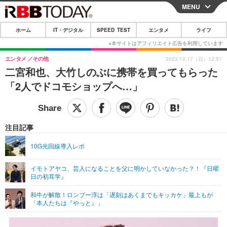
MENU
CLOSE
ホーム
IT・デジタル
SPEED TEST
エンタメ
ライフ
ホーム
IT・デジタル
エンタメ
その他
2023.12.17（日）12:51
二宮和也、大竹しのぶに携帯を買ってもらった
IT・デジタルTOP
スマートフォン
SPEED TEST
「2人でドコモショップへ…」
ネタ
ガジェット・ツール
エンタメ
ショッピング
その他
エンタメTOP
映画・ドラマ
ライフ
注目記事
韓流・K-POP
韓国・芸能
ライフTOP
グルメ
リリース一覧
10G光回線導入レポ
音楽
スポーツ
ペット
ショッピング
プッシュ通知の停止方法
イモトアヤコ、芸人になることを父に明かしていなかった？！『日曜
日の初耳学』
グラビア
ブログ
その他
和牛が解散！ロンブー淳は「遅刻はあくまでもキッカケ」最上もが
ショッピング
その他
「本人たちは『やっと』」