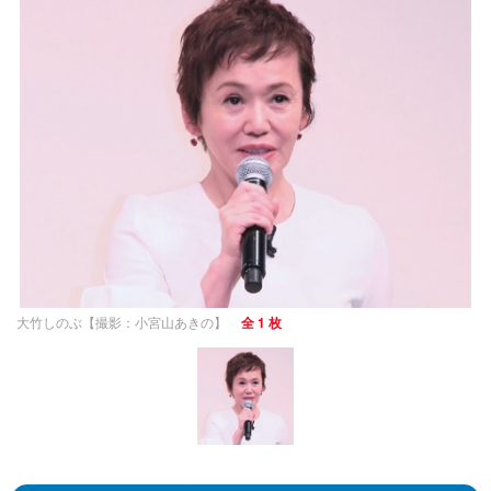
大竹しのぶ【撮影：小宮山あきの】
全 1 枚