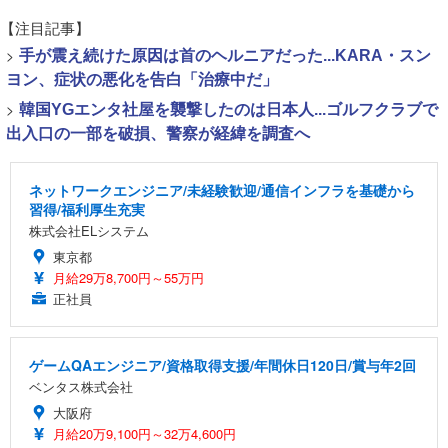
【注目記事】
>
手が震え続けた原因は首のヘルニアだった...KARA・スン
ヨン、症状の悪化を告白「治療中だ」
>
韓国YGエンタ社屋を襲撃したのは日本人...ゴルフクラブで
出入口の一部を破損、警察が経緯を調査へ
ネットワークエンジニア/未経験歓迎/通信インフラを基礎から
習得/福利厚生充実
株式会社ELシステム
東京都
月給29万8,700円～55万円
正社員
ゲームQAエンジニア/資格取得支援/年間休日120日/賞与年2回
ベンタス株式会社
大阪府
月給20万9,100円～32万4,600円