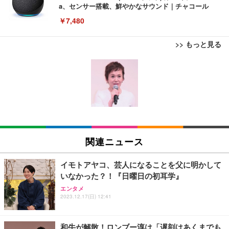
a、センサー搭載、鮮やかなサウンド｜チャコール
￥7,480
>> もっと見る
[EdoErgo] オフィスチェア 椅子 テレワーク 疲れな
EIZO ビジネス向けプレミアムモニター | FlexScan
Amazonベーシック ペットシーツ 薄型 レギュラー 1
い 跳ね上げ式アームレスト コンパクト 約105度ロッ
EV3240X-WT | 31.5型4K UHD・USB Type-C・ホワ
回使い捨て 無香料 ホワイト 300枚
キング pc 事務椅子 360度回転 座面昇降 強化ナイロ
イト
ン樹脂ベース 通気性メッシュ 在宅ワーク H-WY01
￥3,373
￥5,699
￥105,595
(黒網+黒枠+黒足)
EIZO ビジネス向けプレミアムモニター | FlexScan
SIHOO B100 オフィスチェア／デスクチェア メッシ
Amazonベーシック ペットシーツ 厚型 ワイド 42枚
EV2740X-WT | 27.0型4K UHD・USB Type-C・ホワ
ュチェア 人間工学 疲れない ブラック
x2袋(84枚) ホワイト(吸収面:ライトブルー)
関連ニュース
イト
￥27,999
￥3,234
￥109,572
イモトアヤコ、芸人になることを父に明かして
いなかった？！『日曜日の初耳学』
Sezlife オフィスチェア デスクチェア 疲れない テレ
【純正品】27"ゲーミングモニター DualSense 充電
ネオ・ルーライフ ネオ・オムツ L 中型犬用 26枚入
エンタメ
ワーク チェア 強化バックレスト 30度ロッキング機
2023.12.17(日) 12:41
フック付き（CFI-ZDM1J）
り 単品
能 人間工学 椅子 腰サポート 90度跳ね上げ式アーム
レスト 3Dヘッドレスト ハンガー付き 高反発クッシ
￥49,979
￥1,800
￥7,680
ョン PCチェア 通気性メッシュ ゲーミング/勉強/事
和牛が解散！ロンブー淳は「遅刻はあくまでも