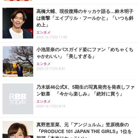
高橋大輔、現役復帰のキッカケ語る…鈴木明子
は衝撃「エイプリル・フールかと」「いつも斜
め上」
エンタメ
2023.12.17(日) 11:00
小池里奈のバスガイド姿にファン「めちゃくち
ゃかわいい」「美しすぎる」
エンタメ
2023.12.17(日) 8:31
乃木坂46公式X、5期生の写真発売を発表しファ
ン歓喜 「今から楽しみ」「絶対に買う」
エンタメ
2023.12.17(日) 8:19
真野恵里菜、元「アンジュルム」笠原桃奈の
『PRODUCE 101 JAPAN THE GIRLS』1位を