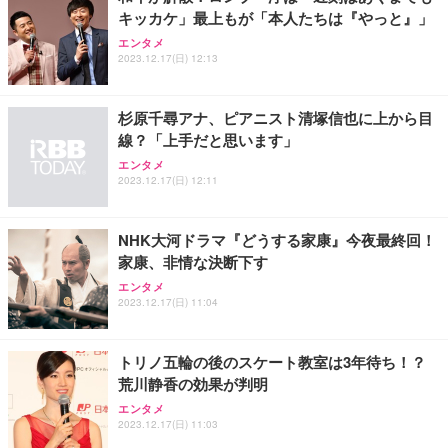
務用 おしゃれ パソコンチェア (ブラック)
キッカケ」最上もが「本人たちは『やっと』」
Sezlife オフィスチェア デスクチェア 疲れない テレ
【整備済み品】Dell E2724HS 27インチ 液晶モニタ
Smart Basic(スマートベーシック) 【Amazon.co.jp
エンタメ
ワーク チェア 強化バックレスト 30度ロッキング機
ー フルHD（1920×1080）VA 非光沢 HDMI/DisplayP
限定】 Smart Basic アイリスオーヤマ ペットシーツ
2023.12.17(日) 12:13
能 人間工学 椅子 腰サポート 90度跳ね上げ式アーム
ort/VGA スピーカー内蔵 高さ調整 スイベル VESA対
超厚型 お徳用 ワイド 100枚入 (x 1) (ケース販売)
レスト 3Dヘッドレスト ハンガー付き 高反発クッシ
応 ComfortView ビジネス向け
￥7,680
￥15,800
￥3,670
ョン PCチェア 通気性メッシュ ゲーミング/勉強/事
杉原千尋アナ、ピアニスト清塚信也に上から目
務用 おしゃれ パソコンチェア (ホワイト)
線？「上手だと思います」
ANDWINT オフィスチェア デスクチェア 肘なし メ
【MiniLED/24.5inch/280Hz/FHD】GRAPHT THE S
アイリスオーヤマ ペットシーツ 超厚型 お徳用 レギ
ッシュ 通気性 ランバーサポート付き 腰サポート ガ
HOOTER Gaming Monitor 24” Essential ゲーミン
エンタメ
ュラー 200枚入【Amazon.co.jp限定】
ス圧無段階昇降 360度回転 キャスター付き コンパク
グモニター QD 24.5インチ 1ms FHD 量子ドット 残
2023.12.17(日) 12:11
ト 幅52×奥行58.5×高さ84～96cm テレワーク 在宅
像低減 (3年保証 | 輝点保証 | 日本メーカー)
￥3,731
￥4,139
￥34,980
勤務 ブラック
NHK大河ドラマ『どうする家康』今夜最終回！
家康、非情な決断下す
エンタメ
2023.12.17(日) 11:04
トリノ五輪の後のスケート教室は3年待ち！？
荒川静香の効果が判明
エンタメ
2023.12.17(日) 11:03