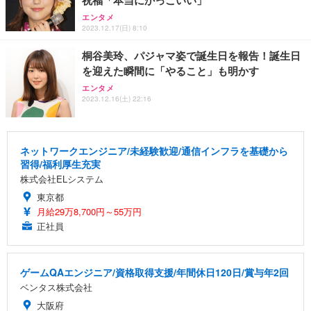
祝福「本当にかっこいい」
エンタメ
2023.12.17(日) 8:10
桐谷美玲、パジャマ姿で誕生日を報告！誕生日
を迎えた瞬間に「やること」も明かす
エンタメ
2023.12.16(土) 22:16
ネットワークエンジニア/未経験歓迎/通信インフラを基礎から
習得/福利厚生充実
株式会社ELシステム
東京都
月給29万8,700円～55万円
正社員
ゲームQAエンジニア/資格取得支援/年間休日120日/賞与年2回
ベンタス株式会社
大阪府