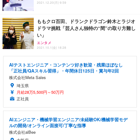
2021.12.20(月) 9:59
ももクロ百田、ドランクドラゴン鈴木とラジオ
ドラマ挑戦「芸人さん独特の“間”の取り方難し
い」
エンタメ
2021.10.1(金) 18:28
AIテストエンジニア・コンテンツ好き歓迎・残業ほぼなし
「正社員/QAスキル習得」・年間休日125日・賞与年2回
株式会社Meta Sales
埼玉県
月給28万5,500円～50万円
正社員
AIエンジニア・機械学習エンジニア/未経験OK/機械学習モデ
ルの開発/オンライン面接可/丁寧な指導
株式会社alBee