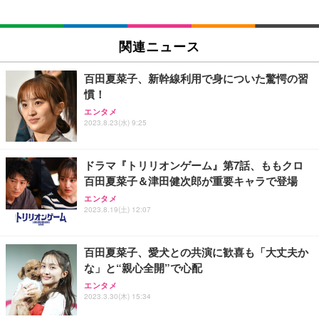
EIZO ビジネス向けプレミアムモニター | FlexScan
SIHOO B100 オフィスチェア／デスクチェア メッシ
Amazonベーシック ペットシーツ 厚型 ワイド 42枚
EV2740X-WT | 27.0型4K UHD・USB Type-C・ホワ
ュチェア 人間工学 疲れない ブラック
x2袋(84枚) ホワイト(吸収面:ライトブルー)
関連ニュース
イト
￥27,999
￥3,234
￥109,572
百田夏菜子、新幹線利用で身についた驚愕の習
慣！
Sezlife オフィスチェア デスクチェア 疲れない テレ
【純正品】27"ゲーミングモニター DualSense 充電
ネオ・ルーライフ ネオ・オムツ L 中型犬用 26枚入
エンタメ
ワーク チェア 強化バックレスト 30度ロッキング機
2023.8.23(水) 9:25
フック付き（CFI-ZDM1J）
り 単品
能 人間工学 椅子 腰サポート 90度跳ね上げ式アーム
レスト 3Dヘッドレスト ハンガー付き 高反発クッシ
￥49,979
￥1,800
￥7,680
ョン PCチェア 通気性メッシュ ゲーミング/勉強/事
ドラマ『トリリオンゲーム』第7話、ももクロ
務用 おしゃれ パソコンチェア (ブラック)
百田夏菜子＆津田健次郎が重要キャラで登場
Sezlife オフィスチェア デスクチェア 疲れない テレ
【整備済み品】Dell E2724HS 27インチ 液晶モニタ
Smart Basic(スマートベーシック) 【Amazon.co.jp
エンタメ
ワーク チェア 強化バックレスト 30度ロッキング機
ー フルHD（1920×1080）VA 非光沢 HDMI/DisplayP
限定】 Smart Basic アイリスオーヤマ ペットシーツ
2023.8.19(土) 12:07
能 人間工学 椅子 腰サポート 90度跳ね上げ式アーム
ort/VGA スピーカー内蔵 高さ調整 スイベル VESA対
超厚型 お徳用 ワイド 100枚入 (x 1) (ケース販売)
レスト 3Dヘッドレスト ハンガー付き 高反発クッシ
応 ComfortView ビジネス向け
￥7,680
￥15,800
￥3,670
ョン PCチェア 通気性メッシュ ゲーミング/勉強/事
百田夏菜子、愛犬との共演に歓喜も「大丈夫か
務用 おしゃれ パソコンチェア (ホワイト)
な」と“親心全開”で心配
ANDWINT オフィスチェア デスクチェア 肘なし メ
【MiniLED/24.5inch/280Hz/FHD】GRAPHT THE S
アイリスオーヤマ ペットシーツ 超厚型 お徳用 レギ
ッシュ 通気性 ランバーサポート付き 腰サポート ガ
HOOTER Gaming Monitor 24” Essential ゲーミン
エンタメ
ュラー 200枚入【Amazon.co.jp限定】
ス圧無段階昇降 360度回転 キャスター付き コンパク
グモニター QD 24.5インチ 1ms FHD 量子ドット 残
2023.3.30(木) 15:34
ト 幅52×奥行58.5×高さ84～96cm テレワーク 在宅
像低減 (3年保証 | 輝点保証 | 日本メーカー)
￥3,731
￥4,139
￥34,980