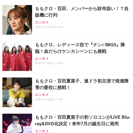
勤務 ブラック
ももクロ・百田、メンバーから財布扱い！？自
販機に行列
エンタメ
2022.12.22(木) 8:20
ももクロ、レディース役で『ナンバMG5』降
臨！血だらけケンカシーンにも挑戦
エンタメ
2022.5.18(水) 15:44
ももクロ・百田夏菜子、連ドラ初主演で発達障
害の妻役に挑戦！
エンタメ
2022.4.15(金) 11:46
ももクロ・百田夏菜子の初ソロコンがLIVE Blu-
ray&DVD化決定！来年7月の誕生日に発売
エンタメ