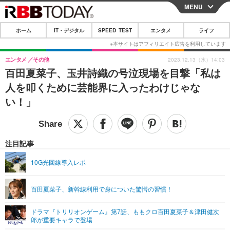
MENU
CLOSE
ホーム
IT・デジタル
SPEED TEST
エンタメ
ライフ
ホーム
IT・デジタル
エンタメ
その他
2023.12.13（水）14:03
百田夏菜子、玉井詩織の号泣現場を目撃「私は
IT・デジタルTOP
スマートフォン
SPEED TEST
人を叩くために芸能界に入ったわけじゃな
ネタ
ガジェット・ツール
い！」
エンタメ
ショッピング
その他
エンタメTOP
映画・ドラマ
ライフ
韓流・K-POP
韓国・芸能
注目記事
ライフTOP
グルメ
リリース一覧
音楽
スポーツ
10G光回線導入レポ
ペット
ショッピング
プッシュ通知の停止方法
グラビア
ブログ
その他
百田夏菜子、新幹線利用で身についた驚愕の習慣！
ショッピング
その他
ドラマ『トリリオンゲーム』第7話、ももクロ百田夏菜子＆津田健次
郎が重要キャラで登場