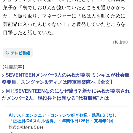
菜子が「裏でしおりんが泣いていたところを通りかかっ
た」と振り返り、マネージャーに「私は人を叩くために
芸能界に入ったんじゃない！」と反発していたところを
目撃したと話していた。
《杉山実》
テレビ番組
【注目記事】
>
SEVENTEENメンバー3人の兵役が発表 ミンギュが社会服
務要員、スングァン&ディノは陸軍軍楽隊へ【全文】
>
同じSEVENTEENなのになぜ違う? 新たに兵役が発表され
たメンバー2人、現役兵とは異なる“代替服務”とは
AIテストエンジニア・コンテンツ好き歓迎・残業ほぼなし
「正社員/QAスキル習得」・年間休日125日・賞与年2回
株式会社Meta Sales