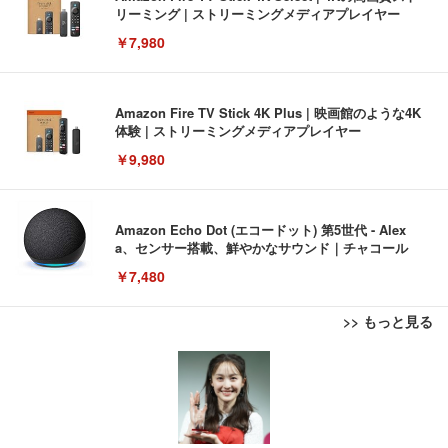
リーミング | ストリーミングメディアプレイヤー
￥7,980
Amazon Fire TV Stick 4K Plus | 映画館のような4K
体験 | ストリーミングメディアプレイヤー
￥9,980
Amazon Echo Dot (エコードット) 第5世代 - Alex
a、センサー搭載、鮮やかなサウンド｜チャコール
￥7,480
>> もっと見る
[EdoErgo] オフィスチェア 椅子 テレワーク 疲れな
EIZO ビジネス向けプレミアムモニター | FlexScan
Amazonベーシック ペットシーツ 薄型 レギュラー 1
い 跳ね上げ式アームレスト コンパクト 約105度ロッ
EV3240X-WT | 31.5型4K UHD・USB Type-C・ホワ
回使い捨て 無香料 ホワイト 300枚
キング pc 事務椅子 360度回転 座面昇降 強化ナイロ
イト
ン樹脂ベース 通気性メッシュ 在宅ワーク H-WY01
￥3,373
￥5,699
￥105,595
(黒網+黒枠+黒足)