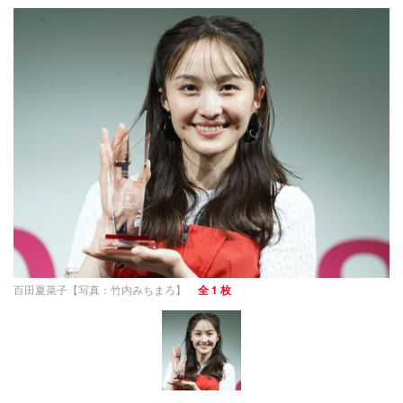
百田夏菜子【写真：竹内みちまろ】
全 1 枚