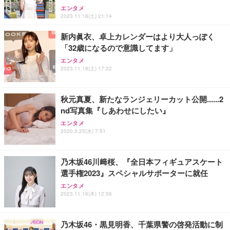
能 人間工学 椅子 腰サポート 90度跳ね上げ式アーム
ort/VGA スピーカー内蔵 高さ調整 スイベル VESA対
超厚型 お徳用 ワイド 100枚入 (x 1) (ケース販売)
エンタメ
2023.11.18(土) 21:14
レスト 3Dヘッドレスト ハンガー付き 高反発クッシ
応 ComfortView ビジネス向け
￥7,680
￥15,800
￥3,670
ョン PCチェア 通気性メッシュ ゲーミング/勉強/事
新内眞衣、卓上カレンダーはより大人っぽく
務用 おしゃれ パソコンチェア (ホワイト)
「32歳になるので意識してます」
ANDWINT オフィスチェア デスクチェア 肘なし メ
【MiniLED/24.5inch/280Hz/FHD】GRAPHT THE S
アイリスオーヤマ ペットシーツ 超厚型 お徳用 レギ
ッシュ 通気性 ランバーサポート付き 腰サポート ガ
HOOTER Gaming Monitor 24” Essential ゲーミン
エンタメ
ュラー 200枚入【Amazon.co.jp限定】
ス圧無段階昇降 360度回転 キャスター付き コンパク
グモニター QD 24.5インチ 1ms FHD 量子ドット 残
2023.11.18(土) 17:22
ト 幅52×奥行58.5×高さ84～96cm テレワーク 在宅
像低減 (3年保証 | 輝点保証 | 日本メーカー)
￥3,731
￥4,139
￥34,980
勤務 ブラック
秋元真夏、新たなランジェリーカット公開......2
nd写真集『しあわせにしたい』
エンタメ
2020.3.25(水) 7:51
乃木坂46川﨑桜、『全日本フィギュアスケート
選手権2023』スペシャルサポーターに就任
エンタメ
2023.11.16(木) 12:56
乃木坂46・黒見明香、千葉県警の啓発活動に制