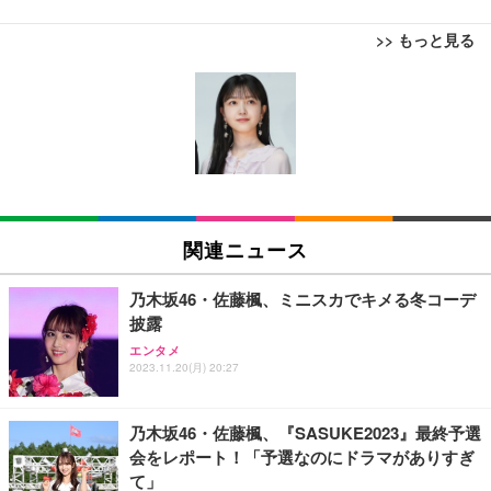
>> もっと見る
[EdoErgo] オフィスチェア 椅子 テレワーク 疲れな
EIZO ビジネス向けプレミアムモニター | FlexScan
Amazonベーシック ペットシーツ 薄型 レギュラー 1
い 跳ね上げ式アームレスト コンパクト 約105度ロッ
EV3240X-WT | 31.5型4K UHD・USB Type-C・ホワ
回使い捨て 無香料 ホワイト 300枚
キング pc 事務椅子 360度回転 座面昇降 強化ナイロ
イト
ン樹脂ベース 通気性メッシュ 在宅ワーク H-WY01
￥3,373
￥5,699
￥105,595
(黒網+黒枠+黒足)
EIZO ビジネス向けプレミアムモニター | FlexScan
SIHOO B100 オフィスチェア／デスクチェア メッシ
Amazonベーシック ペットシーツ 厚型 ワイド 42枚
EV2740X-WT | 27.0型4K UHD・USB Type-C・ホワ
ュチェア 人間工学 疲れない ブラック
x2袋(84枚) ホワイト(吸収面:ライトブルー)
関連ニュース
イト
￥27,999
￥3,234
￥109,572
乃木坂46・佐藤楓、ミニスカでキメる冬コーデ
披露
Sezlife オフィスチェア デスクチェア 疲れない テレ
【純正品】27"ゲーミングモニター DualSense 充電
ネオ・ルーライフ ネオ・オムツ L 中型犬用 26枚入
エンタメ
ワーク チェア 強化バックレスト 30度ロッキング機
2023.11.20(月) 20:27
フック付き（CFI-ZDM1J）
り 単品
能 人間工学 椅子 腰サポート 90度跳ね上げ式アーム
レスト 3Dヘッドレスト ハンガー付き 高反発クッシ
￥49,979
￥1,800
￥7,680
ョン PCチェア 通気性メッシュ ゲーミング/勉強/事
乃木坂46・佐藤楓、『SASUKE2023』最終予選
務用 おしゃれ パソコンチェア (ブラック)
会をレポート！「予選なのにドラマがありすぎ
Sezlife オフィスチェア デスクチェア 疲れない テレ
【整備済み品】Dell E2724HS 27インチ 液晶モニタ
Smart Basic(スマートベーシック) 【Amazon.co.jp
て」
ワーク チェア 強化バックレスト 30度ロッキング機
ー フルHD（1920×1080）VA 非光沢 HDMI/DisplayP
限定】 Smart Basic アイリスオーヤマ ペットシーツ