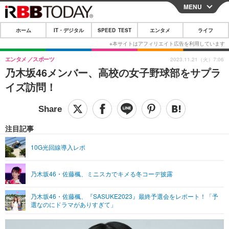
MENU
CLOSE
ホーム
IT・デジタル
SPEED TEST
エンタメ
ライフ
ホーム
IT・デジタル
エンタメ
スポーツ
2023.11.21（火）7:06
乃木坂46メンバー、高校の女子野球部をサプラ
IT・デジタルTOP
スマートフォン
SPEED TEST
イズ訪問！
ネタ
ガジェット・ツール
エンタメ
ショッピング
その他
エンタメTOP
映画・ドラマ
ライフ
注目記事
韓流・K-POP
韓国・芸能
ライフTOP
グルメ
リリース一覧
10G光回線導入レポ
音楽
スポーツ
ペット
ショッピング
プッシュ通知の停止方法
乃木坂46・佐藤楓、ミニスカでキメる冬コーデ披露
グラビア
ブログ
その他
乃木坂46・佐藤楓、『SASUKE2023』最終予選会をレポート！「予
ショッピング
その他
選なのにドラマがありすぎて」