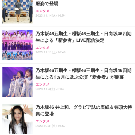
服姿で登場
エンタメ
2023.11.14(火) 16:54
乃木坂46五期生・櫻坂46三期生・日向坂46四期
生による「新参者」LIVE配信決定
エンタメ
2023.11.11(土) 16:46
乃木坂46五期生・櫻坂46三期生・日向坂46四期
生による1ヵ月に及ぶ公演『新参者』が開幕
エンタメ
2023.11.4(土) 20:04
乃木坂46 井上和、グラビア誌の表紙＆巻頭大特
集に登場
エンタメ
2023.10.31(火) 16:57