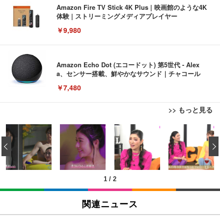
Amazon Fire TV Stick 4K Plus | 映画館のような4K
体験 | ストリーミングメディアプレイヤー
￥9,980
Amazon Echo Dot (エコードット) 第5世代 - Alex
a、センサー搭載、鮮やかなサウンド｜チャコール
￥7,480
>> もっと見る
[EdoErgo] オフィスチェア 椅子 テレワーク 疲れな
EIZO ビジネス向けプレミアムモニター | FlexScan
Amazonベーシック ペットシーツ 薄型 レギュラー 1
い 跳ね上げ式アームレスト コンパクト 約105度ロッ
EV3240X-WT | 31.5型4K UHD・USB Type-C・ホワ
‹
回使い捨て 無香料 ホワイト 300枚
キング pc 事務椅子 360度回転 座面昇降 強化ナイロ
イト
ン樹脂ベース 通気性メッシュ 在宅ワーク H-WY01
￥3,373
￥5,699
￥105,595
(黒網+黒枠+黒足)
1
/
2
EIZO ビジネス向けプレミアムモニター | FlexScan
SIHOO B100 オフィスチェア／デスクチェア メッシ
Amazonベーシック ペットシーツ 厚型 ワイド 42枚
EV2740X-WT | 27.0型4K UHD・USB Type-C・ホワ
ュチェア 人間工学 疲れない ブラック
x2袋(84枚) ホワイト(吸収面:ライトブルー)
関連ニュース
イト
￥27,999
￥3,234
￥109,572