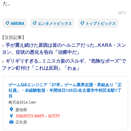
た。
《KT》
ABEMA
エンタメトピックス
トップトピックス
【注目記事】
>
手が震え続けた原因は首のヘルニアだった...KARA・スン
ヨン、症状の悪化を告白「治療中だ」
>
ギリギリすぎる...ミニスカ姿のスルギ、“危険なポーズ”で
ファン釘付け「これは反則」「わぁ」
ゲームQAエンジニア「27卒」ゲーム業界志望・昇給あり「正
社員」・未経験歓迎・年間休日125日/名古屋市中村区名駅1丁
目
株式会社Le Lien
愛知県
月給25万3,500円～32万円
正社員