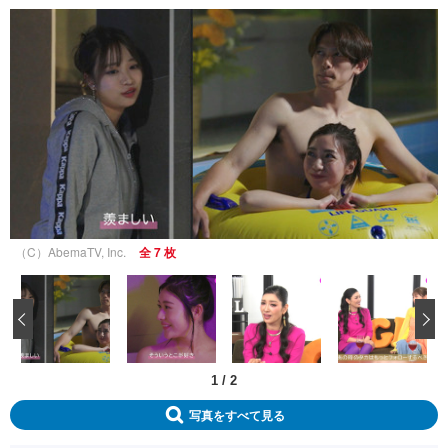
（C）AbemaTV, Inc.
全 7 枚
‹
1
/
2
写真をすべて見る