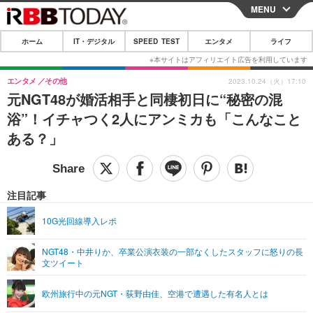
MENU
CLOSE
ホーム
IT・デジタル
SPEED TEST
エンタメ
ライフ
ホーム
IT・デジタル
エンタメ
その他
2023.10.24（火）17:10
元NGT48が婚活相手と同棲初日に“秘密の混
IT・デジタルTOP
スマートフォン
SPEED TEST
浴”！イチャつく2人にアンミカも「こんなこと
ネタ
ガジェット・ツール
ある？」
エンタメ
ショッピング
その他
エンタメTOP
映画・ドラマ
ライフ
韓流・K-POP
韓国・芸能
注目記事
ライフTOP
グルメ
リリース一覧
音楽
スポーツ
10G光回線導入レポ
ペット
ショッピング
プッシュ通知の停止方法
グラビア
ブログ
その他
NGT48・中井りか、卒業公演衣装の一部なくしたスタッフに怒りの長
文ツイート
ショッピング
その他
欧州旅行中の元NGT・荻野由佳、空港で遭遇した有名人とは