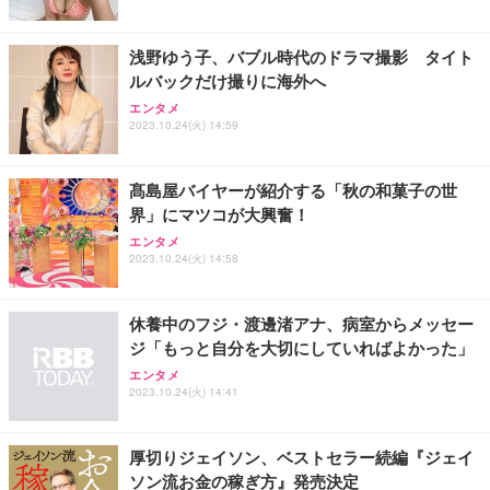
浅野ゆう子、バブル時代のドラマ撮影 タイト
ルバックだけ撮りに海外へ
エンタメ
2023.10.24(火) 14:59
髙島屋バイヤーが紹介する「秋の和菓子の世
界」にマツコが大興奮！
エンタメ
2023.10.24(火) 14:58
休養中のフジ・渡邊渚アナ、病室からメッセー
ジ「もっと自分を大切にしていればよかった」
エンタメ
2023.10.24(火) 14:41
厚切りジェイソン、ベストセラー続編『ジェイ
ソン流お金の稼ぎ方』発売決定