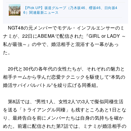
【Pick UP】坂道グループ（乃木坂46、櫻坂46、日向坂4
6）関連最新ニュース
NGT48の元メンバーでモデル・インフルエンサーのミ
ナミが、22日にABEMAで配信された『GIRL or LADY ～
私が最強～』の中で、婚活相手と混浴する一幕があっ
た。
20代と30代の各年代の女性たちが、それぞれの魅力と
相手チームから学んだ恋愛テクニックを駆使して“本気の
婚活サバイバルバトル”を繰り広げる同番組。
第8話では、“男性1人、女性2人”の3人で擬似同棲生活
を送る「トライアングル同棲」も残すところあと1日とな
り、最終告白を前にメンバーたちは自身の気持ちを確か
めた。前週に配信された第7話では、ミナミが婚活相手の