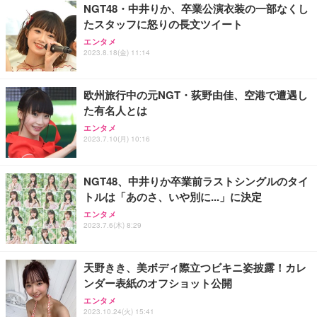
NGT48・中井りか、卒業公演衣装の一部なくし
たスタッフに怒りの長文ツイート
Sezlife オフィスチェア デスクチェア 疲れない テレ
【純正品】27"ゲーミングモニター DualSense 充電
ネオ・ルーライフ ネオ・オムツ L 中型犬用 26枚入
エンタメ
ワーク チェア 強化バックレスト 30度ロッキング機
2023.8.18(金) 11:14
フック付き（CFI-ZDM1J）
り 単品
能 人間工学 椅子 腰サポート 90度跳ね上げ式アーム
レスト 3Dヘッドレスト ハンガー付き 高反発クッシ
￥49,979
￥1,800
￥7,680
ョン PCチェア 通気性メッシュ ゲーミング/勉強/事
欧州旅行中の元NGT・荻野由佳、空港で遭遇し
務用 おしゃれ パソコンチェア (ブラック)
た有名人とは
Sezlife オフィスチェア デスクチェア 疲れない テレ
【整備済み品】Dell E2724HS 27インチ 液晶モニタ
Smart Basic(スマートベーシック) 【Amazon.co.jp
エンタメ
ワーク チェア 強化バックレスト 30度ロッキング機
ー フルHD（1920×1080）VA 非光沢 HDMI/DisplayP
限定】 Smart Basic アイリスオーヤマ ペットシーツ
2023.7.10(月) 10:16
能 人間工学 椅子 腰サポート 90度跳ね上げ式アーム
ort/VGA スピーカー内蔵 高さ調整 スイベル VESA対
超厚型 お徳用 ワイド 100枚入 (x 1) (ケース販売)
レスト 3Dヘッドレスト ハンガー付き 高反発クッシ
応 ComfortView ビジネス向け
￥7,680
￥15,800
￥3,670
ョン PCチェア 通気性メッシュ ゲーミング/勉強/事
NGT48、中井りか卒業前ラストシングルのタイ
務用 おしゃれ パソコンチェア (ホワイト)
トルは「あのさ、いや別に...」に決定
ANDWINT オフィスチェア デスクチェア 肘なし メ
【MiniLED/24.5inch/280Hz/FHD】GRAPHT THE S
アイリスオーヤマ ペットシーツ 超厚型 お徳用 レギ
ッシュ 通気性 ランバーサポート付き 腰サポート ガ
HOOTER Gaming Monitor 24” Essential ゲーミン
エンタメ
ュラー 200枚入【Amazon.co.jp限定】
ス圧無段階昇降 360度回転 キャスター付き コンパク
グモニター QD 24.5インチ 1ms FHD 量子ドット 残
2023.7.6(木) 8:29
ト 幅52×奥行58.5×高さ84～96cm テレワーク 在宅
像低減 (3年保証 | 輝点保証 | 日本メーカー)
￥3,731
￥4,139
￥34,980
勤務 ブラック
天野きき、美ボディ際立つビキニ姿披露！カレ
ンダー表紙のオフショット公開
エンタメ
2023.10.24(火) 15:41