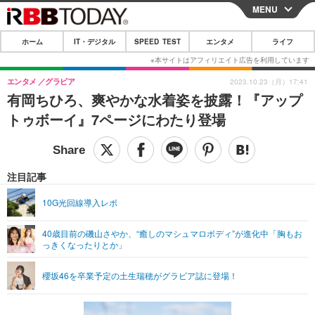
MENU
CLOSE
ホーム
IT・デジタル
SPEED TEST
エンタメ
ライフ
ホーム
IT・デジタル
エンタメ
グラビア
2023.10.23（月）17:41
有岡ちひろ、爽やかな水着姿を披露！『アップ
IT・デジタルTOP
スマートフォン
SPEED TEST
トゥボーイ』7ページにわたり登場
ネタ
ガジェット・ツール
エンタメ
ショッピング
その他
エンタメTOP
映画・ドラマ
ライフ
注目記事
韓流・K-POP
韓国・芸能
ライフTOP
グルメ
リリース一覧
10G光回線導入レポ
音楽
スポーツ
ペット
ショッピング
プッシュ通知の停止方法
40歳目前の磯山さやか、“癒しのマシュマロボディ”が進化中「胸もお
っきくなったりとか」
グラビア
ブログ
その他
ショッピング
その他
櫻坂46を卒業予定の土生瑞穂がグラビア誌に登場！