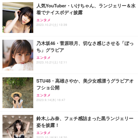
ョン PCチェア 通気性メッシュ ゲーミング/勉強/事
人気YouTuber・いけちゃん、ランジェリー＆水
務用 おしゃれ パソコンチェア (ホワイト)
着でナイスボディ披露
ANDWINT オフィスチェア デスクチェア 肘なし メ
【MiniLED/24.5inch/280Hz/FHD】GRAPHT THE S
アイリスオーヤマ ペットシーツ 超厚型 お徳用 レギ
ッシュ 通気性 ランバーサポート付き 腰サポート ガ
HOOTER Gaming Monitor 24” Essential ゲーミン
エンタメ
ュラー 200枚入【Amazon.co.jp限定】
ス圧無段階昇降 360度回転 キャスター付き コンパク
グモニター QD 24.5インチ 1ms FHD 量子ドット 残
2023.10.21(土) 13:39
ト 幅52×奥行58.5×高さ84～96cm テレワーク 在宅
像低減 (3年保証 | 輝点保証 | 日本メーカー)
￥3,731
￥4,139
￥34,980
勤務 ブラック
乃木坂46・菅原咲月、切なさ感じさせる「ぼっ
ち」グラビア
エンタメ
2023.10.21(土) 12:11
STU48・高雄さやか、美少女感漂うグラビアオ
フショ公開
エンタメ
2023.9.14(木) 16:47
鈴木ふみ奈、フェチ感詰まった黒ランジェリー
姿を披露！
エンタメ
2023.10.18(水) 18:20