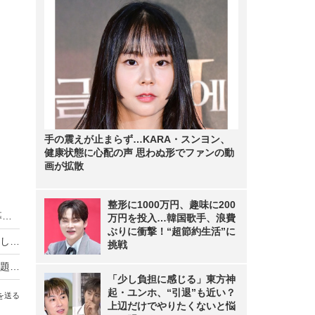
手の震えが止まらず…KARA・スンヨン、
健康状態に心配の声 思わぬ形でファンの動
画が拡散
整形に1000万円、趣味に200
HIKAKIN、熊本地震に2000万円を寄付 動画で募金方法を解説し支援を呼びかけ
万円を投入…韓国歌手、浪費
ぶりに衝撃！“超節約生活”に
羽生結弦自らポーズを提案し撮影！完全撮り下ろし2027年度版カレンダーが発売決定！
挑戦
熊本地震の瞬間、手術室の緊迫ニュース映像が話題！「本当にすごい」「尊敬の念しかない」
「少し負担に感じる」東方神
起・ユンホ、“引退”も近い？
を送る
上辺だけでやりたくないと悩