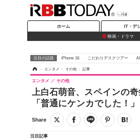
ホーム
IT・デ
映画・ドラマ
注目の話題
iPhone 16
こだわりデスクツアー
A
ホーム
›
エンタメ
›
その他
›
記事
エンタメ
その他
上白石萌音、スペインの奇
「普通にケンカでした！」
注目記事