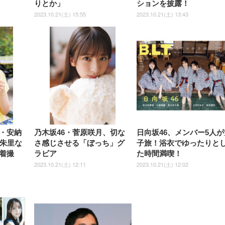
りとか」
ションを披露！
2023.10.21(土) 15:55
2023.10.21(土) 13:43
・安納
乃木坂46・菅原咲月、切な
日向坂46、メンバー5人が
田朱里な
さ感じさせる「ぼっち」グ
子旅！浴衣でゆったりと
着撮
ラビア
た時間満喫！
2023.10.21(土) 12:11
2023.10.21(土) 12:02