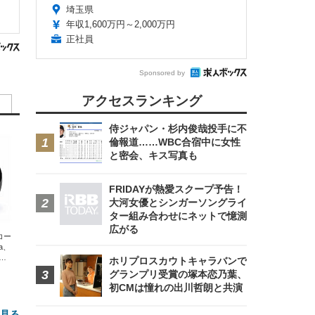
埼玉県
年収1,600万円～2,000万円
正社員
Sponsored by
アクセスランキング
侍ジャパン・杉内俊哉投手に不
倫報道……WBC合宿中に女性
と密会、キス写真も
FRIDAYが熱愛スクープ予告！
大河女優とシンガーソングライ
ター組み合わせにネットで憶測
広がる
エコー
xa、
な
ホリプロスカウトキャラバンで
グランプリ受賞の塚本恋乃葉、
初CMは憧れの出川哲朗と共演
と見る