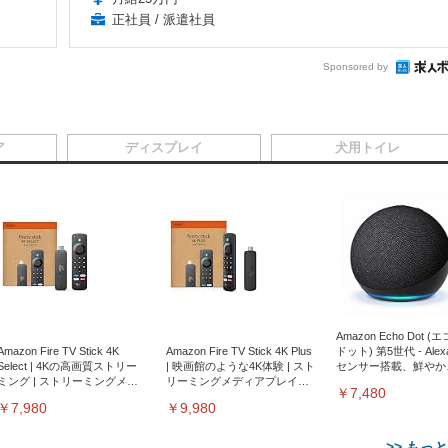
正社員 / 派遣社員
Sponsored by
ア
ディスプレイ
犬用トイレ
Amazon Echo Dot (
Amazon Fire TV Stick 4K
Amazon Fire TV Stick 4K Plus
ドット) 第5世代 - Ale
Select | 4Kの高画質ストリー
| 映画館のような4K体験 | スト
センサー搭載、鮮やか
ミング | ストリーミングメデ
リーミングメディアプレイヤ
サウンド｜チャコール
￥7,480
ィアプレイヤー
ー
￥7,980
￥9,980
>> もっ