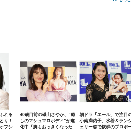
【整備済み品】Dell
【MiniLED/24.5inch/280Hz/
正品】27"ゲーミングモ
ANDWINT オフィスチ
アイリスオーヤマ ペ
Sezlife オフィスチェア デスク
ネオ・ルーライフ ネオ・オム
E2724HS 27インチ 液晶モ
Sezlife オフィスチェア デスク
Smart Basic(スマートベーシ
GRAPHT THE SHOOTER
ー DualSense 充電フッ
ア デスクチェア 肘なし
シーツ 超厚型 お徳用 
チェア 疲れない テレワーク
ツ L 中型犬用 26枚入り 単品
ニター フル
チェア 疲れない テレワーク
ック) 【Amazon.co.jp限定】
Gaming Monitor 24” Essential
き（CFI-ZDM1J）
ッシュ 通気性 ランバ
ュラー 200枚入
チェア 強化バックレスト 30
HD（1920×1080）VA 非光
チェア 強化バックレスト 30度
Smart Basic アイリスオーヤマ
ーミングモニター QD 24.5イ
ポート付き 腰サポート
【Amazon.co.jp限定】
￥1,800
￥15,800
￥34,980
9,979
度ロッキング機能 人間工学 椅
沢 HDMI/DisplayPort/VGA
ロッキング機能 人間工学 椅子
ペットシーツ 超厚型 お徳用
￥4,139
￥3,731
1ms FHD 量子ドット 残像低減
ス圧無段階昇降 360度
￥7,680
￥7,680
￥3,670
子 腰サポート 90度跳ね上げ
スピーカー内蔵 高さ調整 ス
腰サポート 90度跳ね上げ式ア
ワイド 100枚入 (x 1) (ケース
年保証 | 輝点保証 | 日本メーカ
転 キャスター付き コ
式アームレスト 3Dヘッドレス
イベル VESA対応
ームレスト 3Dヘッドレスト
販売)
クト 幅52×奥行58.5×
ト ハンガー付き 高反発クッシ
ComfortView ビジネス向け
ハンガー付き 高反発クッショ
84～96cm テレワーク
ョン PCチェア 通気性メッシ
ン PCチェア 通気性メッシュ
宅勤務 ブラック
ュ ゲーミング/勉強/事務用 お
ゲーミング/勉強/事務用 おし
しゃれ パソコンチェア (ブラ
ゃれ パソコンチェア (ホワイ
ック)
ト)
ふれる
40歳目前の磯山さやか、“癒
朝ドラ「エール」で注目
とり！
しのマシュマロボディ”が進
小南満佑子、水着＆ラン
オフシ
化中「胸もおっきくなった
ェリー姿で抜群のプロポ