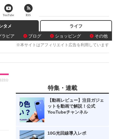
YouTube
RSS
ンタメ
ライフ
グラビア
ブログ
ショッピング
その他
※本サイトはアフィリエイト広告を利用しています
時23分
特集・連載
！
【動画レビュー】注目ガジェ
ットを動画で解説！公式
YouTubeチャンネル
10G光回線導入レポ