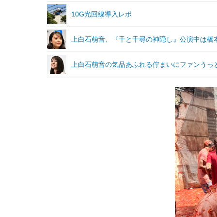
10G光回線導入レポ
上白石萌音、『千と千尋の神隠し』公演中は橋
上白石萌音の気品あふれる佇まいにファンうっ