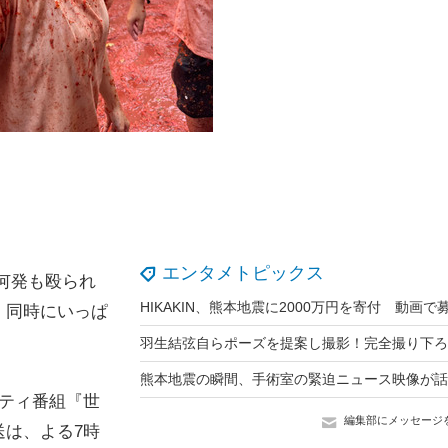
エンタメトピックス
何発も殴られ
、同時にいっぱ
」
ティ番組『世
編集部にメッセージ
送は、よる7時