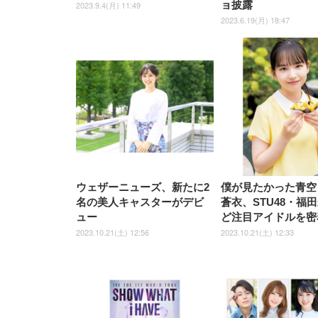
ョ披露
2023.9.4(月) 11:49
2023.6.19(月) 18:47
ウェザーニューズ、新たに2
僕が見たかった青空
名の美人キャスターがデビ
蒼衣、STU48・福
ュー
ど注目アイドルを密
2023.10.21(土) 12:56
2023.10.21(土) 12:33