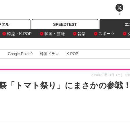
X
ジタル
SPEEDTEST
エ
韓流・K-POP
韓国・芸能
音楽
スポーツ
I
Google Pixel 9
韓国ドラマ
K-POP
2023年10月21日（土） 16
祭「トマト祭り」にまさかの参戦