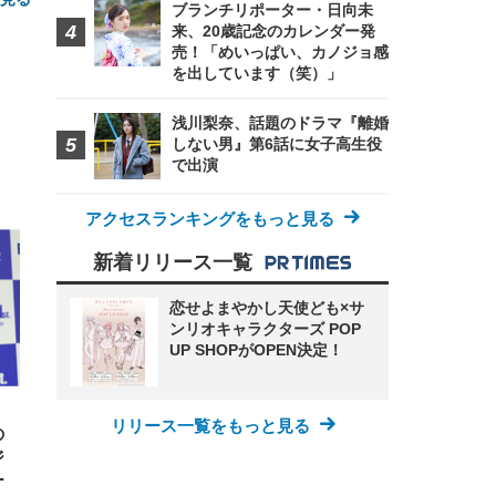
ブランチリポーター・日向未
来、20歳記念のカレンダー発
売！「めいっぱい、カノジョ感
を出しています（笑）」
浅川梨奈、話題のドラマ『離婚
しない男』第6話に女子高生役
で出演
FHD】
ェ
ット
アクセスランキングをもっと見る
 メ
レギ
 ゲ
ーサ
ンチ
 ガ
新着リリース一覧
 (3
回
ー)
ンパ
高さ
恋せよまやかし天使ども×サ
 在
ンリオキャラクターズ POP
UP SHOPがOPEN決定！
リリース一覧をもっと見る
の
ジ
ー