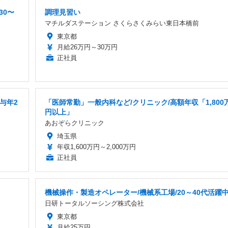
30〜
調理見習い
マチルダステーション さくらさくみらい東日本橋前
東京都
月給26万円～30万円
正社員
与年2
「医師常勤」一般内科など/クリニック/高額年収「1,800
円以上」
あおぞらクリニック
埼玉県
年収1,600万円～2,000万円
正社員
機械操作・製造オペレーター/機械系工場/20～40代活躍
日研トータルソーシング株式会社
東京都
月給25万円