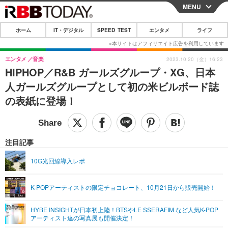
MENU
CLOSE
ホーム
IT・デジタル
SPEED TEST
エンタメ
ライフ
ホーム
IT・デジタル
エンタメ
音楽
2023.10.20（金）16:23
HIPHOP／R&B ガールズグループ・XG、日本
IT・デジタルTOP
スマートフォン
SPEED TEST
人ガールズグループとして初の米ビルボード誌
ネタ
ガジェット・ツール
の表紙に登場！
エンタメ
ショッピング
その他
エンタメTOP
映画・ドラマ
ライフ
韓流・K-POP
韓国・芸能
注目記事
ライフTOP
グルメ
リリース一覧
音楽
スポーツ
10G光回線導入レポ
ペット
ショッピング
プッシュ通知の停止方法
グラビア
ブログ
その他
K-POPアーティストの限定チョコレート、10月21日から販売開始！
ショッピング
その他
HYBE INSIGHTが日本初上陸！BTSやLE SSERAFIM など人気K-POP
アーティスト達の写真展も開催決定！