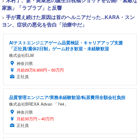
>
木村了、妻・奥菜恵の誕生日祝福ショットを公開!「素敵な
家族」「ラブラブ」と反響
>
手が震え続けた原因は首のヘルニアだった...KARA・スン
ヨン、症状の悪化を告白「治療中だ」
AIテストエンジニアゲーム品質検証・キャリアアップ支援
「正社員/週休2日制」ゲーム好き歓迎・未経験歓迎
株式会社ELM
神奈川県
月給29万9,900円～50万円
正社員
品質管理エンジニア/実務未経験歓迎/転居費用全額会社負担
株式会社BREXA Advan 「744」
神奈川県
月給30万円～40万円
正社員