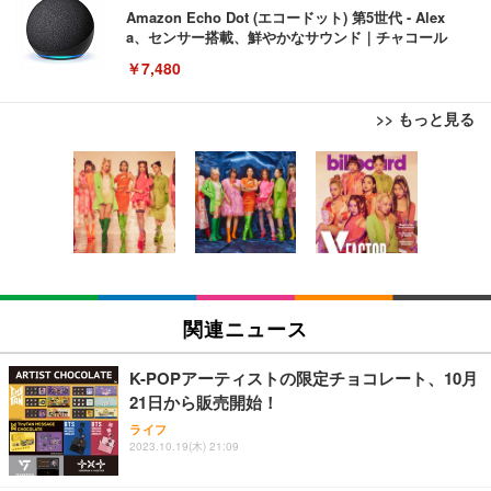
Amazon Echo Dot (エコードット) 第5世代 - Alex
a、センサー搭載、鮮やかなサウンド｜チャコール
￥7,480
>> もっと見る
[EdoErgo] オフィスチェア 椅子 テレワーク 疲れな
EIZO ビジネス向けプレミアムモニター | FlexScan
Amazonベーシック ペットシーツ 薄型 レギュラー 1
い 跳ね上げ式アームレスト コンパクト 約105度ロッ
EV3240X-WT | 31.5型4K UHD・USB Type-C・ホワ
回使い捨て 無香料 ホワイト 300枚
キング pc 事務椅子 360度回転 座面昇降 強化ナイロ
イト
ン樹脂ベース 通気性メッシュ 在宅ワーク H-WY01
￥3,373
￥5,699
￥105,595
(黒網+黒枠+黒足)
EIZO ビジネス向けプレミアムモニター | FlexScan
SIHOO B100 オフィスチェア／デスクチェア メッシ
Amazonベーシック ペットシーツ 厚型 ワイド 42枚
EV2740X-WT | 27.0型4K UHD・USB Type-C・ホワ
ュチェア 人間工学 疲れない ブラック
x2袋(84枚) ホワイト(吸収面:ライトブルー)
関連ニュース
イト
￥27,999
￥3,234
￥109,572
K-POPアーティストの限定チョコレート、10月
21日から販売開始！
Sezlife オフィスチェア デスクチェア 疲れない テレ
【純正品】27"ゲーミングモニター DualSense 充電
ネオ・ルーライフ ネオ・オムツ L 中型犬用 26枚入
ライフ
ワーク チェア 強化バックレスト 30度ロッキング機
フック付き（CFI-ZDM1J）
り 単品
2023.10.19(木) 21:09
能 人間工学 椅子 腰サポート 90度跳ね上げ式アーム
レスト 3Dヘッドレスト ハンガー付き 高反発クッシ
￥49,979
￥1,800
￥7,680