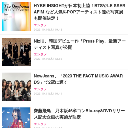
ョン PCチェア 通気性メッシュ ゲーミング/勉強/事
HYBE INSIGHTが日本初上陸！BTSやLE SSER
務用 おしゃれ パソコンチェア (ブラック)
AFIM など人気K-POPアーティスト達の写真展
Sezlife オフィスチェア デスクチェア 疲れない テレ
【整備済み品】Dell E2724HS 27インチ 液晶モニタ
Smart Basic(スマートベーシック) 【Amazon.co.jp
も開催決定！
ワーク チェア 強化バックレスト 30度ロッキング機
ー フルHD（1920×1080）VA 非光沢 HDMI/DisplayP
限定】 Smart Basic アイリスオーヤマ ペットシーツ
能 人間工学 椅子 腰サポート 90度跳ね上げ式アーム
ort/VGA スピーカー内蔵 高さ調整 スイベル VESA対
超厚型 お徳用 ワイド 100枚入 (x 1) (ケース販売)
エンタメ
レスト 3Dヘッドレスト ハンガー付き 高反発クッシ
応 ComfortView ビジネス向け
2023.10.19(木) 19:43
￥7,680
￥15,800
￥3,670
ョン PCチェア 通気性メッシュ ゲーミング/勉強/事
務用 おしゃれ パソコンチェア (ホワイト)
NiziU、韓国デビュー作「Press Play」最新アー
ティスト写真が公開
ANDWINT オフィスチェア デスクチェア 肘なし メ
【MiniLED/24.5inch/280Hz/FHD】GRAPHT THE S
アイリスオーヤマ ペットシーツ 超厚型 お徳用 レギ
ッシュ 通気性 ランバーサポート付き 腰サポート ガ
HOOTER Gaming Monitor 24” Essential ゲーミン
エンタメ
ュラー 200枚入【Amazon.co.jp限定】
ス圧無段階昇降 360度回転 キャスター付き コンパク
グモニター QD 24.5インチ 1ms FHD 量子ドット 残
2023.10.19(木) 12:58
ト 幅52×奥行58.5×高さ84～96cm テレワーク 在宅
像低減 (3年保証 | 輝点保証 | 日本メーカー)
￥3,731
￥4,139
￥34,980
勤務 ブラック
NewJeans、「2023 THE FACT MUSIC AWAR
DS」で2冠に輝く
エンタメ
2023.10.11(水) 16:41
齋藤飛鳥、乃木坂46卒コンBlu-ray&DVDリリー
ス記念企画の実施が決定
エンタメ