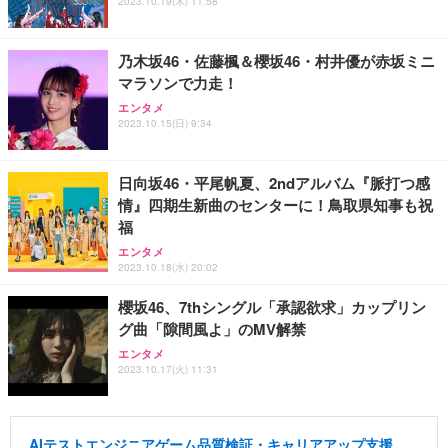
2023.10.19(木) 11:58
乃木坂46・佐藤楓＆櫻坂46・村井優が赤坂ミニ
マラソンで力走！
エンタメ
2023.10.15(日) 9:34
日向坂46・平尾帆夏、2ndアルバム『脈打つ感
情』四期生新曲のセンターに！鳥取県知事も祝
福
エンタメ
2023.10.18(水) 20:02
櫻坂46、7thシングル「承認欲求」カップリン
グ曲「隙間風よ」のMV解禁
エンタメ
2023.10.17(火) 11:31
AIテストエンジニアゲーム品質検証・キャリアアップ支援