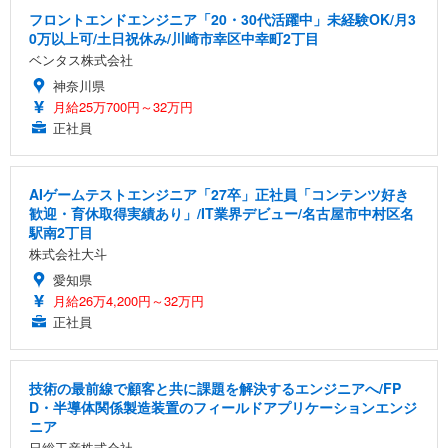
フロントエンドエンジニア「20・30代活躍中」未経験OK/月3
0万以上可/土日祝休み/川崎市幸区中幸町2丁目
ベンタス株式会社
神奈川県
月給25万700円～32万円
正社員
AIゲームテストエンジニア「27卒」正社員「コンテンツ好き
歓迎・育休取得実績あり」/IT業界デビュー/名古屋市中村区名
駅南2丁目
株式会社大斗
愛知県
月給26万4,200円～32万円
正社員
技術の最前線で顧客と共に課題を解決するエンジニアへ/FP
D・半導体関係製造装置のフィールドアプリケーションエンジ
ニア
日総工産株式会社