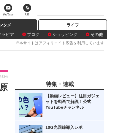
YouTube
RSS
ンタメ
ライフ
グラビア
ブログ
ショッピング
その他
※本サイトはアフィリエイト広告を利用しています
時33分
特集・連載
原
【動画レビュー】注目ガジェ
ットを動画で解説！公式
YouTubeチャンネル
10G光回線導入レポ