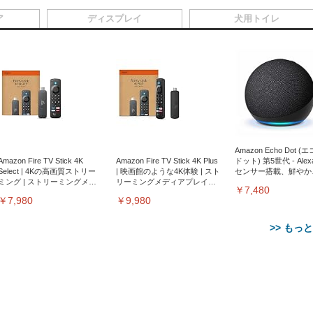
ア
ディスプレイ
犬用トイレ
Amazon Echo Dot (
Amazon Fire TV Stick 4K
Amazon Fire TV Stick 4K Plus
ドット) 第5世代 - Ale
Select | 4Kの高画質ストリー
| 映画館のような4K体験 | スト
センサー搭載、鮮やか
ミング | ストリーミングメデ
リーミングメディアプレイヤ
サウンド｜チャコール
￥7,480
ィアプレイヤー
ー
￥7,980
￥9,980
>> もっ