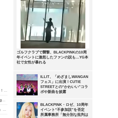
ゴルフクラブで襲撃、BLACKPINKの10周
年イベントに激怒したファンの説も…YG本
社で女性が暴れる
ILLIT、「めざましWANGAN
フェス」に出演！CUTIE
STREETとの“かわいい”コラ
木村了、妻・奥菜恵の誕生日祝福ショットを公開！「素敵な家族」「ラブラブ」と反響
ボや新曲を披露
武田久美子、23年ぶりの写真集タイトルが『Sango』に決定！「貝殻ビキニ」の次は“サンゴNUDE”
BLACKPINK・ロゼ、10周年
元NMB48・原かれん、1st写真集『どストライク』発売！初の紐Tバックに挑戦
イベント“不参加説”を否定
所属事務所「無分別な批判は