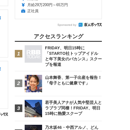
月給29万200円～65万円
正社員
与
Sponsored by
アクセスランキング
FRIDAY、明日15時に
「STARTO社トップアイドル
と年下美女のバカンス」スクー
プを報道
ポ
山本舞香、第一子出産を報告！
「母子ともに健康です」
若手美人アナが人気中堅芸人と
ラブラブ同棲！FRIDAY、明日
15時に熱愛スクープ
乃木坂46・中西アルノ、どん