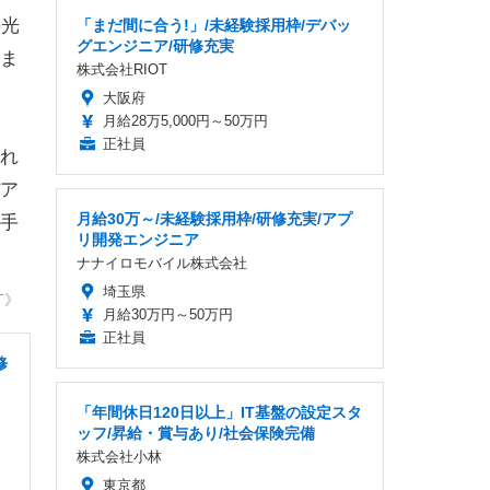
の光
「まだ間に合う!」/未経験採用枠/デバッ
グエンジニア/研修充実
生ま
株式会社RIOT
大阪府
月給28万5,000円～50万円
正社員
れ
ア
月給30万～/未経験採用枠/研修充実/アプ
手
リ開発エンジニア
ナナイロモバイル株式会社
埼玉県
T》
月給30万円～50万円
正社員
修
「年間休日120日以上」IT基盤の設定スタ
ッフ/昇給・賞与あり/社会保険完備
株式会社小林
東京都