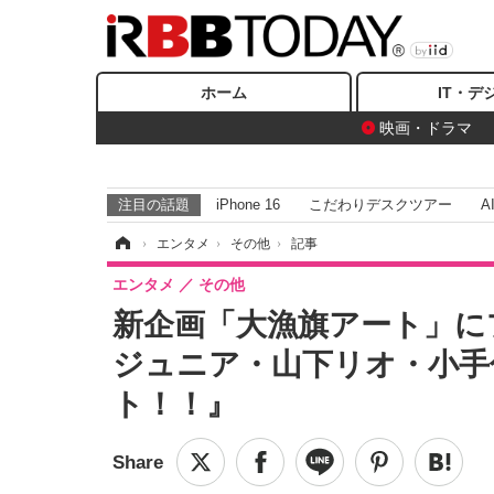
ホーム
IT・デ
映画・ドラマ
注目の話題
iPhone 16
こだわりデスクツアー
A
ホーム
›
エンタメ
›
その他
›
記事
エンタメ
その他
新企画「大漁旗アート」に
ジュニア・山下リオ・小手伸也
ト！！』