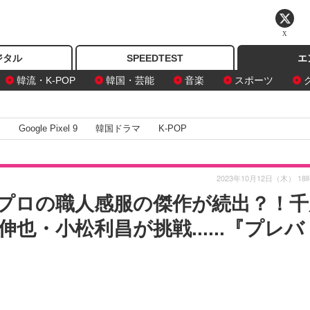
X
ジタル
SPEEDTEST
エ
韓流・K-POP
韓国・芸能
音楽
スポーツ
I
Google Pixel 9
韓国ドラマ
K-POP
2023年10月12日（木） 18
プロの職人感服の傑作が続出？！千
・小松利昌が挑戦......『プレバ