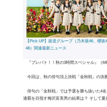
【Pick UP】坂道グループ（乃木坂46、櫻坂
46）関連最新ニュース
『プレバト！！秋の3時間スペシャル』（MBS
今回は、秋の俳句頂上決戦「金秋戦」の決勝
俳句の「金秋戦」では予選を勝ち抜いた4名と
連覇を目指す梅沢富美男の結果は？ そして