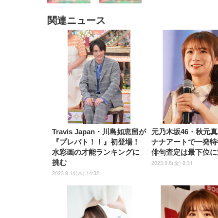
関連ニュース
EIZO ビジネス向けプレミア
EIZO ビジネス向けプレミア
【純
[EdoErgo] オフィスチェア 椅
Amazonベーシック ペットシ
SIHOO B100 オフィスチェア
Amazonベーシック ペットシ
ムモニター | FlexScan
ムモニター | FlexScan
ニタ
子 テレワーク 疲れない 跳ね
ーツ 薄型 レギュラー 1回使い
／デスクチェア メッシュチェ
ーツ 厚型 ワイド 42枚x2袋(84
EV3240X-WT | 31.5型4K
EV2740X-WT | 27.0型4K
ク付
上げ式アームレスト コンパク
捨て 無香料 ホワイト 300枚
ア 人間工学 疲れない ブラッ
枚) ホワイト(吸収面:ライトブ
UHD・USB Type-C・ホワイ
UHD・USB Type-C・ホワイ
ト 約105度ロッキング pc 事務
￥105,595
￥109,572
ク
ルー)
￥4
ト
ト
￥5,699
￥3,373
￥27,999
￥3,234
椅子 360度回転 座面昇降 強化
ナイロン樹脂ベース 通気性メ
ッシュ 在宅ワーク H-
WY01(黒網+黒枠+黒足)
Travis Japan・川島如恵留が
元乃木坂46・秋元
『プレバト！！』初登場！
ナナアートで一発特
水彩画の才能ランキングに
俳句査定は最下位に
挑む
2023.9.8(金) 8:31
2023.9.14(木) 14:32