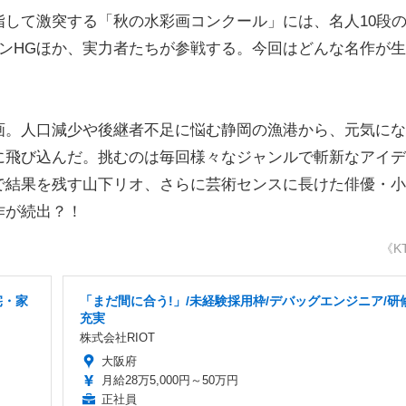
して激突する「秋の水彩画コンクール」には、名人10段
ンHGほか、実力者たちが参戦する。今回はどんな名作が
。人口減少や後継者不足に悩む静岡の漁港から、元気にな
に飛び込んだ。挑むのは毎回様々なジャンルで斬新なアイデ
で結果を残す山下リオ、さらに芸術センスに長けた俳優・小
作が続出？！
《K
宅・家
「まだ間に合う!」/未経験採用枠/デバッグエンジニア/研
充実
株式会社RIOT
大阪府
月給28万5,000円～50万円
正社員