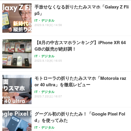
￥109,572
手放せなくなる折りたたみスマホ「Galaxy Z Fli
p5」
Sezlife オフィスチェア デスクチェア 疲れない テレ
【純正品】27"ゲーミングモニター DualSense 充電
ネオ・ルーライフ ネオ・オムツ L 中型犬用 26枚入
IT・デジタル
ワーク チェア 強化バックレスト 30度ロッキング機
2023.9.19(火) 14:56
フック付き（CFI-ZDM1J）
り 単品
能 人間工学 椅子 腰サポート 90度跳ね上げ式アーム
レスト 3Dヘッドレスト ハンガー付き 高反発クッシ
￥49,979
￥1,800
￥7,680
ョン PCチェア 通気性メッシュ ゲーミング/勉強/事
【8月の中古スマホランキング】iPhone XR 64
務用 おしゃれ パソコンチェア (ブラック)
GBの販売が絶好調！
Sezlife オフィスチェア デスクチェア 疲れない テレ
【整備済み品】Dell E2724HS 27インチ 液晶モニタ
Smart Basic(スマートベーシック) 【Amazon.co.jp
IT・デジタル
ワーク チェア 強化バックレスト 30度ロッキング機
ー フルHD（1920×1080）VA 非光沢 HDMI/DisplayP
限定】 Smart Basic アイリスオーヤマ ペットシーツ
2023.9.13(水) 16:05
能 人間工学 椅子 腰サポート 90度跳ね上げ式アーム
ort/VGA スピーカー内蔵 高さ調整 スイベル VESA対
超厚型 お徳用 ワイド 100枚入 (x 1) (ケース販売)
レスト 3Dヘッドレスト ハンガー付き 高反発クッシ
応 ComfortView ビジネス向け
￥7,680
￥15,800
￥3,670
ョン PCチェア 通気性メッシュ ゲーミング/勉強/事
モトローラの折りたたみスマホ「Motorola raz
務用 おしゃれ パソコンチェア (ホワイト)
or 40 ultra」を徹底レビュー
ANDWINT オフィスチェア デスクチェア 肘なし メ
【MiniLED/24.5inch/280Hz/FHD】GRAPHT THE S
アイリスオーヤマ ペットシーツ 超厚型 お徳用 レギ
ッシュ 通気性 ランバーサポート付き 腰サポート ガ
HOOTER Gaming Monitor 24” Essential ゲーミン
IT・デジタル
ュラー 200枚入【Amazon.co.jp限定】
ス圧無段階昇降 360度回転 キャスター付き コンパク
グモニター QD 24.5インチ 1ms FHD 量子ドット 残
2023.7.22(土) 16:07
ト 幅52×奥行58.5×高さ84～96cm テレワーク 在宅
像低減 (3年保証 | 輝点保証 | 日本メーカー)
￥3,731
￥4,139
￥34,980
勤務 ブラック
グーグル初の折りたたみ！「Google Pixel Fol
d」を使ってみた
IT・デジタル