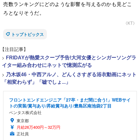
売数ランキングにどのような影響を与えるのかも見どこ
ろとなりそうだ。
《KT》
トップトピックス
【注目記事】
>
FRIDAYが熱愛スクープ予告!大河女優とシンガーソングラ
イター組み合わせにネットで憶測広がる
>
乃木坂46・中西アルノ、どんくさすぎる浴衣動画にネット
「相変わらず」「嘘でしょ...」
フロントエンドエンジニア「27卒・まだ間に合う!」WEBサイ
トの実装/賞与あり/昇給賞与あり/豊島区南池袋2丁目
ベンタス株式会社
東京都
月給26万400円～32万円
正社員