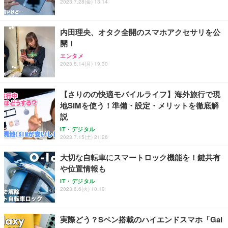
2023.7.28(金) 13:14
内田理央、オタク全開のスマホアクセサリを公
開！
エンタメ
2023.8.14(月) 19:30
【さりのの快適モバイルライフ】海外旅行で現
地SIMを使う！準備・設定・メリットを徹底解
説
IT・デジタル
2023.7.15(土) 21:26
大切な自転車にスマートロック機能を！鍵共有
や位置情報も
IT・デジタル
2023.6.6(火) 10:19
実際どう？Sペン搭載のハイエンドスマホ「Gal