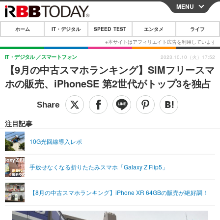
MENU
CLOSE
ホーム
IT・デジタル
SPEED TEST
エンタメ
ライフ
ホーム
IT・デジタル
IT・デジタル
スマートフォン
2023.10.10（火）17:52
【9月の中古スマホランキング】SIMフリースマ
IT・デジタルTOP
スマートフォン
SPEED TEST
ホの販売、iPhoneSE 第2世代がトップ3を独占
ネタ
ガジェット・ツール
エンタメ
ショッピング
その他
エンタメTOP
映画・ドラマ
ライフ
注目記事
韓流・K-POP
韓国・芸能
ライフTOP
グルメ
リリース一覧
10G光回線導入レポ
音楽
スポーツ
ペット
ショッピング
プッシュ通知の停止方法
手放せなくなる折りたたみスマホ「Galaxy Z Flip5」
グラビア
ブログ
その他
ショッピング
その他
【8月の中古スマホランキング】iPhone XR 64GBの販売が絶好調！