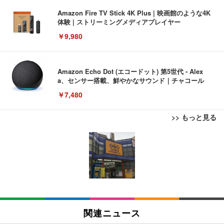
Amazon Fire TV Stick 4K Plus | 映画館のような4K
体験 | ストリーミングメディアプレイヤー
￥9,980
Amazon Echo Dot (エコードット) 第5世代 - Alex
a、センサー搭載、鮮やかなサウンド｜チャコール
￥7,480
>> もっと見る
[EdoErgo] オフィスチェア 椅子 テレワーク 疲れな
EIZO ビジネス向けプレミアムモニター | FlexScan
Amazonベーシック ペットシーツ 薄型 レギュラー 1
い 跳ね上げ式アームレスト コンパクト 約105度ロッ
EV3240X-WT | 31.5型4K UHD・USB Type-C・ホワ
回使い捨て 無香料 ホワイト 300枚
キング pc 事務椅子 360度回転 座面昇降 強化ナイロ
イト
ン樹脂ベース 通気性メッシュ 在宅ワーク H-WY01
￥3,373
￥5,699
￥105,595
(黒網+黒枠+黒足)
EIZO ビジネス向けプレミアムモニター | FlexScan
SIHOO B100 オフィスチェア／デスクチェア メッシ
Amazonベーシック ペットシーツ 厚型 ワイド 42枚
EV2740X-WT | 27.0型4K UHD・USB Type-C・ホワ
ュチェア 人間工学 疲れない ブラック
x2袋(84枚) ホワイト(吸収面:ライトブルー)
関連ニュース
イト
￥27,999
￥3,234