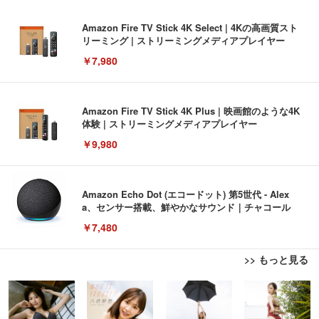
Amazon Fire TV Stick 4K Select | 4Kの高画質スト
リーミング | ストリーミングメディアプレイヤー
￥7,980
Amazon Fire TV Stick 4K Plus | 映画館のような4K
体験 | ストリーミングメディアプレイヤー
￥9,980
Amazon Echo Dot (エコードット) 第5世代 - Alex
a、センサー搭載、鮮やかなサウンド｜チャコール
￥7,480
>> もっと見る
[EdoErgo] オフィスチェア 椅子 テレワーク 疲れな
EIZO ビジネス向けプレミアムモニター | FlexScan
Amazonベーシック ペットシーツ 薄型 レギュラー 1
い 跳ね上げ式アームレスト コンパクト 約105度ロッ
EV3240X-WT | 31.5型4K UHD・USB Type-C・ホワ
回使い捨て 無香料 ホワイト 300枚
キング pc 事務椅子 360度回転 座面昇降 強化ナイロ
イト