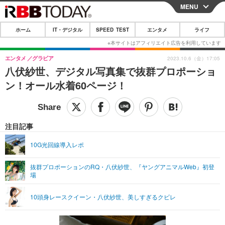
MENU
CLOSE
ホーム
IT・デジタル
SPEED TEST
エンタメ
ライフ
ホーム
IT・デジタル
エンタメ
グラビア
2023.10.6（金）17:05
八伏紗世、デジタル写真集で抜群プロポーショ
IT・デジタルTOP
スマートフォン
SPEED TEST
ン！オール水着60ページ！
ネタ
ガジェット・ツール
エンタメ
ショッピング
その他
エンタメTOP
映画・ドラマ
ライフ
注目記事
韓流・K-POP
韓国・芸能
ライフTOP
グルメ
リリース一覧
10G光回線導入レポ
音楽
スポーツ
ペット
ショッピング
プッシュ通知の停止方法
抜群プロポーションのRQ・八伏紗世、『ヤングアニマルWeb』初登
場
グラビア
ブログ
その他
ショッピング
その他
10頭身レースクイーン・八伏紗世、美しすぎるクビレ