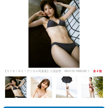
【ＳＴＲｉＫＥ！デジタル写真集】八伏紗世 WHO IS YABUSE？
全 4 枚