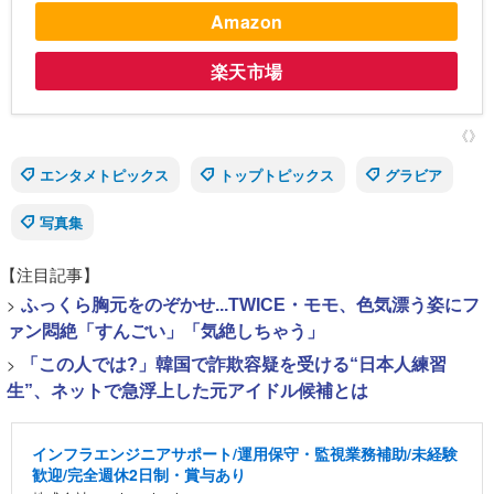
Amazon
楽天市場
《》
エンタメトピックス
トップトピックス
グラビア
写真集
【注目記事】
>
ふっくら胸元をのぞかせ...TWICE・モモ、色気漂う姿にフ
ァン悶絶「すんごい」「気絶しちゃう」
>
「この人では?」韓国で詐欺容疑を受ける“日本人練習
生”、ネットで急浮上した元アイドル候補とは
インフラエンジニアサポート/運用保守・監視業務補助/未経験
歓迎/完全週休2日制・賞与あり