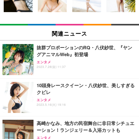
ン樹脂ベース 通気性メッシュ 在宅ワーク H-WY01
￥3,373
￥5,699
￥105,595
(黒網+黒枠+黒足)
EIZO ビジネス向けプレミアムモニター | FlexScan
SIHOO B100 オフィスチェア／デスクチェア メッシ
Amazonベーシック ペットシーツ 厚型 ワイド 42枚
EV2740X-WT | 27.0型4K UHD・USB Type-C・ホワ
ュチェア 人間工学 疲れない ブラック
x2袋(84枚) ホワイト(吸収面:ライトブルー)
関連ニュース
イト
￥27,999
￥3,234
￥109,572
抜群プロポーションのRQ・八伏紗世、『ヤン
グアニマルWeb』初登場
Sezlife オフィスチェア デスクチェア 疲れない テレ
【純正品】27"ゲーミングモニター DualSense 充電
ネオ・ルーライフ ネオ・オムツ L 中型犬用 26枚入
エンタメ
ワーク チェア 強化バックレスト 30度ロッキング機
2023.7.28(金) 11:37
フック付き（CFI-ZDM1J）
り 単品
能 人間工学 椅子 腰サポート 90度跳ね上げ式アーム
レスト 3Dヘッドレスト ハンガー付き 高反発クッシ
￥49,979
￥1,800
￥7,680
ョン PCチェア 通気性メッシュ ゲーミング/勉強/事
10頭身レースクイーン・八伏紗世、美しすぎる
務用 おしゃれ パソコンチェア (ブラック)
クビレ
Sezlife オフィスチェア デスクチェア 疲れない テレ
【整備済み品】Dell E2724HS 27インチ 液晶モニタ
Smart Basic(スマートベーシック) 【Amazon.co.jp
エンタメ
ワーク チェア 強化バックレスト 30度ロッキング機
ー フルHD（1920×1080）VA 非光沢 HDMI/DisplayP
限定】 Smart Basic アイリスオーヤマ ペットシーツ
2023.5.16(火) 19:16
能 人間工学 椅子 腰サポート 90度跳ね上げ式アーム
ort/VGA スピーカー内蔵 高さ調整 スイベル VESA対
超厚型 お徳用 ワイド 100枚入 (x 1) (ケース販売)
レスト 3Dヘッドレスト ハンガー付き 高反発クッシ
応 ComfortView ビジネス向け
￥7,680
￥15,800
￥3,670
ョン PCチェア 通気性メッシュ ゲーミング/勉強/事
高崎かなみ、地方の民宿舞台に非日常シチュエ
務用 おしゃれ パソコンチェア (ホワイト)
ーション！ランジェリー＆入浴カットも
ANDWINT オフィスチェア デスクチェア 肘なし メ
【MiniLED/24.5inch/280Hz/FHD】GRAPHT THE S
アイリスオーヤマ ペットシーツ 超厚型 お徳用 レギ
ッシュ 通気性 ランバーサポート付き 腰サポート ガ
HOOTER Gaming Monitor 24” Essential ゲーミン
エンタメ