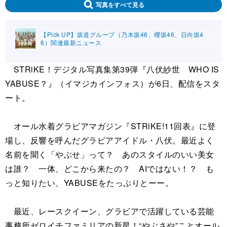
写真をすべて見る
【Pick UP】坂道グループ（乃木坂46、櫻坂46、日向坂4
6）関連最新ニュース
STRiKE！デジタル写真集第39弾『八伏紗世 WHO IS
YABUSE？』（イマジカインフォス）が6日、配信をスタ
ート。
オール水着グラビアマガジン『STRiKE!11回表』に登
場し、反響を呼んだグラビアアイドル・八伏。最近よく
名前を聞く「やぶせ」って？ あのスタイルのいい美女
は誰？ 一体、どこから来たの？ AIではない！？ も
っと知りたい、YABUSEをたっぷりとーー。
最近、レースクイーン、グラビアで活躍している芸能
事務所ゼロイチファミリアの新星！“やぶさや”ことオール