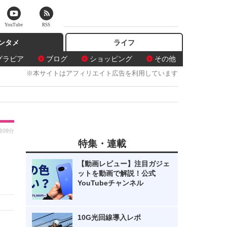
YouTube
RSS
ンタメ
ライフ
グラビア
ブログ
ショッピング
その他
※本サイトはアフィリエイト広告を利用しています
時09分
特集・連載
【動画レビュー】注目ガジェ
ットを動画で解説！公式
YouTubeチャンネル
10G光回線導入レポ