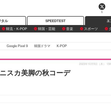
X
ジタル
SPEEDTEST
エ
韓流・K-POP
韓国・芸能
音楽
スポーツ
I
Google Pixel 9
韓国ドラマ
K-POP
2023年10月5日（木） 15
ニスカ美脚の秋コーデ