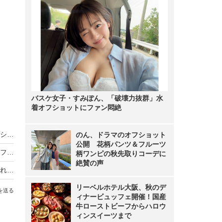
バスケ女子・すみぽん、「破壊力抜群」水
着オフショットにファン悶絶
バスケ女子・すみぽん、「破壊力抜群」水着オフショットにファン悶絶
のん、ドラマのオフショット
公開 花柄パンツ＆フルーツ
のん、ドラマのオフショット公開 花柄パンツ＆フルーツ柄ワンピの秋先取りコーデに絶賛の声
柄ワンピの秋先取りコーデに
絶賛の声
フリーアナウンサー・山本里菜、離婚を報告「それぞれの道を歩むこととなりました」
リーベルホテル大阪、秋のデ
を送る
ィナービュッフェ開催！国産
牛ローストビーフからハロウ
ィンスイーツまで