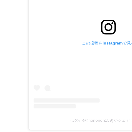
この投稿をInstagramで見
ほのか(@nononon159)がシェ