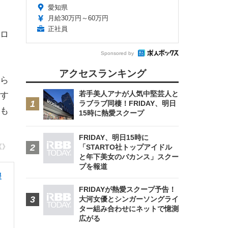
愛知県
月給30万円～60万円
正社員
ロ
Sponsored by
アクセスランキング
ら
若手美人アナが人気中堅芸人と
す
ラブラブ同棲！FRIDAY、明日
も
15時に熱愛スクープ
FRIDAY、明日15時に
《》
「STARTO社トップアイドル
と年下美女のバカンス」スクー
プを報道
援
FRIDAYが熱愛スクープ予告！
大河女優とシンガーソングライ
ター組み合わせにネットで憶測
広がる