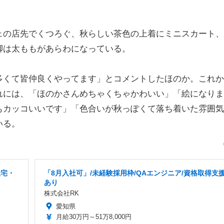
の店先でくつろぐ、秋らしい茶色の上着にミニスカート、
脚は太ももがあらわになっている。
くて皆仲良くやってます」とコメントしたほのか。これか
れには、「ほのかさんめちゃくちゃかわいい」「絵になりま
もカッコいいです」「色合いが秋っぽくて落ち着いた雰囲気
いる。
社宅・
「8月入社可」/未経験採用枠/QAエンジニア/資格取得支
あり
株式会社RK
愛知県
月給30万円～51万8,000円