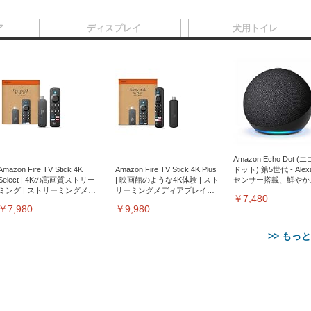
ア
ディスプレイ
犬用トイレ
Amazon Echo Dot (
Amazon Fire TV Stick 4K
Amazon Fire TV Stick 4K Plus
ドット) 第5世代 - Ale
Select | 4Kの高画質ストリー
| 映画館のような4K体験 | スト
センサー搭載、鮮やか
ミング | ストリーミングメデ
リーミングメディアプレイヤ
サウンド｜チャコール
￥7,480
ィアプレイヤー
ー
￥7,980
￥9,980
>> もっ