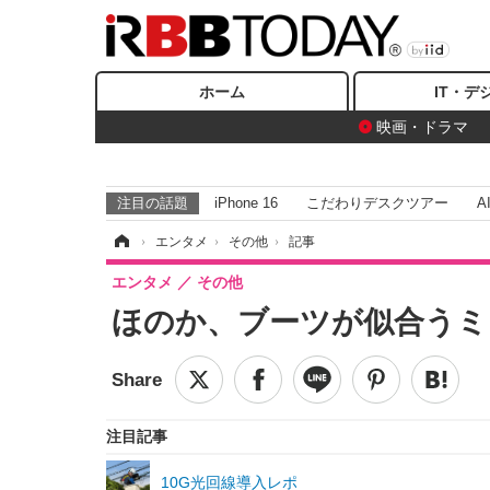
ホーム
IT・デ
映画・ドラマ
注目の話題
iPhone 16
こだわりデスクツアー
A
ホーム
›
エンタメ
›
その他
›
記事
エンタメ
その他
ほのか、ブーツが似合うミ
注目記事
10G光回線導入レポ