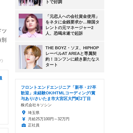
トで好調
「元恋人への会社資金使用」
をネタに金銭要求か…韓国タ
レントの元マネージャー2
ドツ
人、恐喝未遂で起訴
特別
THE BOYZ・ソヌ、HIPHOP
レーベルAT AREAと専属契
約！ヨンフンに続き新たなス
Y》
タート
職
フロントエンドエンジニア「新卒・27卒
歓迎」未経験OK/HTMLコーディング/賞
与あり/さいたま市大宮区大門町2丁目
株式会社キソシン
埼玉県
月給25万100円～32万円
正社員