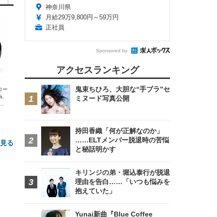
神奈川県
月給29万9,800円～59万円
正社員
Sponsored by
アクセスランキング
鬼束ちひろ、大胆な“手ブラ”セ
エコー
xa、
ミヌード写真公開
な
持田香織「何が正解なのか」
……ELTメンバー脱退時の苦悩
と見る
と秘話明かす
キリンジの弟・堀込泰行が脱退
理由を告白……「いつも悩みを
抱えていた」
Yunai新曲『Blue Coffee