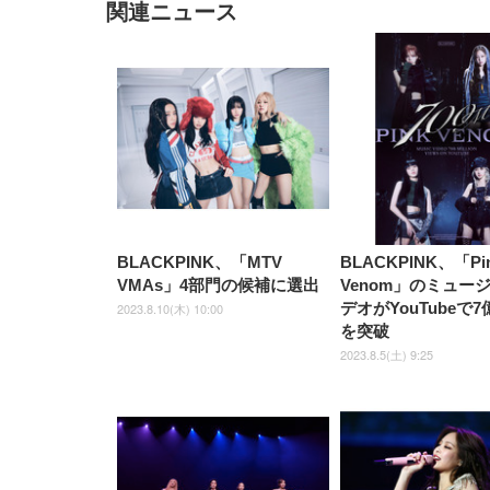
関連ニュース
EIZO ビジネス向けプレミア
EIZO ビジネス向けプレミア
【純
[EdoErgo] オフィスチェア 椅
Amazonベーシック ペットシ
SIHOO B100 オフィスチェア
Amazonベーシック ペットシ
ムモニター | FlexScan
ムモニター | FlexScan
ニタ
子 テレワーク 疲れない 跳ね
ーツ 薄型 レギュラー 1回使い
／デスクチェア メッシュチェ
ーツ 厚型 ワイド 42枚x2袋(84
EV3240X-WT | 31.5型4K
EV2740X-WT | 27.0型4K
ク付
上げ式アームレスト コンパク
捨て 無香料 ホワイト 300枚
ア 人間工学 疲れない ブラッ
枚) ホワイト(吸収面:ライトブ
UHD・USB Type-C・ホワイ
UHD・USB Type-C・ホワイ
ト 約105度ロッキング pc 事務
￥105,595
￥109,572
ク
ルー)
￥4
ト
ト
￥5,699
￥3,373
￥27,999
￥3,234
椅子 360度回転 座面昇降 強化
ナイロン樹脂ベース 通気性メ
ッシュ 在宅ワーク H-
WY01(黒網+黒枠+黒足)
BLACKPINK、「MTV
BLACKPINK、「Pi
VMAs」4部門の候補に選出
Venom」のミュー
デオがYouTubeで
2023.8.10(木) 10:00
を突破
2023.8.5(土) 9:25