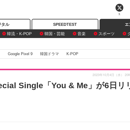
X
ジタル
SPEEDTEST
エ
韓流・K-POP
韓国・芸能
音楽
スポーツ
I
Google Pixel 9
韓国ドラマ
K-POP
2023年10月4日（水） 20
ecial Single「You & Me」が6日リ