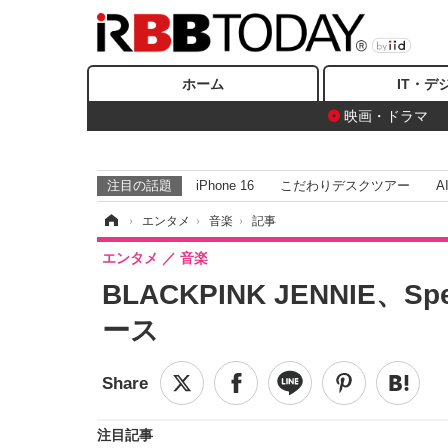
ホーム
IT・デ
映画・ドラマ
注目の話題
iPhone 16
こだわりデスクツアー
A
ホーム
›
エンタメ
›
音楽
›
記事
エンタメ
音楽
BLACKPINK JENNIE、Sp
ース
注目記事