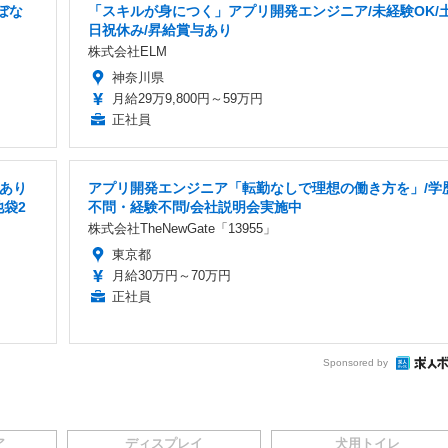
ぼな
「スキルが身につく」アプリ開発エンジニア/未経験OK/
日祝休み/昇給賞与あり
株式会社ELM
神奈川県
月給29万9,800円～59万円
正社員
給あり
アプリ開発エンジニア「転勤なしで理想の働き方を」/学
池袋2
不問・経験不問/会社説明会実施中
株式会社TheNewGate「13955」
東京都
月給30万円～70万円
正社員
Sponsored by
ア
ディスプレイ
犬用トイレ