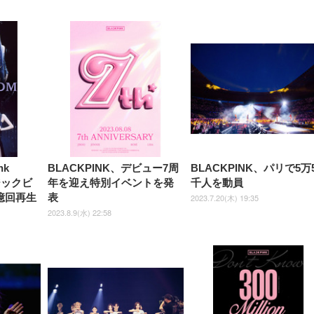
【整備済み品】Dell
【MiniLED/24.5inch/280Hz/
正品】27"ゲーミングモ
ANDWINT オフィスチ
アイリスオーヤマ ペ
Sezlife オフィスチェア デスク
ネオ・ルーライフ ネオ・オム
E2724HS 27インチ 液晶モ
Sezlife オフィスチェア デスク
Smart Basic(スマートベーシ
GRAPHT THE SHOOTER
ー DualSense 充電フッ
ア デスクチェア 肘なし
シーツ 超厚型 お徳用 
チェア 疲れない テレワーク
ツ L 中型犬用 26枚入り 単品
ニター フル
チェア 疲れない テレワーク
ック) 【Amazon.co.jp限定】
Gaming Monitor 24” Essential
き（CFI-ZDM1J）
ッシュ 通気性 ランバ
ュラー 200枚入
チェア 強化バックレスト 30
HD（1920×1080）VA 非光
チェア 強化バックレスト 30度
Smart Basic アイリスオーヤマ
ーミングモニター QD 24.5イ
ポート付き 腰サポート
【Amazon.co.jp限定】
￥1,800
￥15,800
￥34,980
9,979
度ロッキング機能 人間工学 椅
沢 HDMI/DisplayPort/VGA
ロッキング機能 人間工学 椅子
ペットシーツ 超厚型 お徳用
￥4,139
￥3,731
1ms FHD 量子ドット 残像低減
ス圧無段階昇降 360度
￥7,680
￥7,680
￥3,670
子 腰サポート 90度跳ね上げ
スピーカー内蔵 高さ調整 ス
腰サポート 90度跳ね上げ式ア
ワイド 100枚入 (x 1) (ケース
年保証 | 輝点保証 | 日本メーカ
転 キャスター付き コ
式アームレスト 3Dヘッドレス
イベル VESA対応
ームレスト 3Dヘッドレスト
販売)
クト 幅52×奥行58.5×
ト ハンガー付き 高反発クッシ
ComfortView ビジネス向け
ハンガー付き 高反発クッショ
84～96cm テレワーク
ョン PCチェア 通気性メッシ
ン PCチェア 通気性メッシュ
宅勤務 ブラック
ュ ゲーミング/勉強/事務用 お
ゲーミング/勉強/事務用 おし
しゃれ パソコンチェア (ブラ
ゃれ パソコンチェア (ホワイ
ック)
ト)
nk
BLACKPINK、デビュー7周
BLACKPINK、パリで5万
ジックビ
年を迎え特別イベントを発
千人を動員
7億回再生
表
2023.7.20(木) 19:35
2023.8.9(水) 22:58