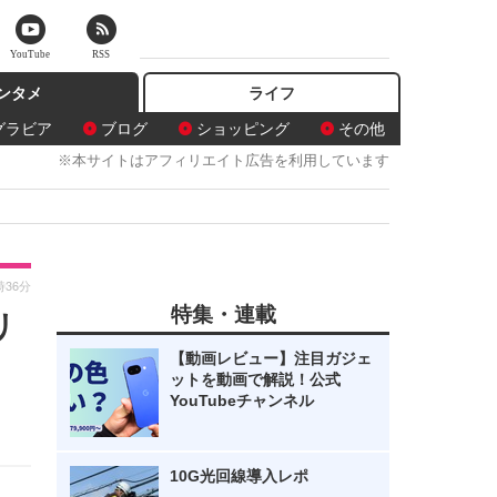
YouTube
RSS
ンタメ
ライフ
グラビア
ブログ
ショッピング
その他
※本サイトはアフィリエイト広告を利用しています
時36分
特集・連載
リ
【動画レビュー】注目ガジェ
ットを動画で解説！公式
YouTubeチャンネル
10G光回線導入レポ