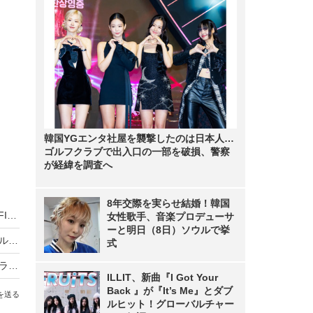
韓国YGエンタ社屋を襲撃したのは日本人…
ゴルフクラブで出入口の一部を破損、警察
が経緯を調査へ
8年交際を実らせ結婚！韓国
「勝利の女神」としてSNSでも反響！LE SSERAFIM・HONG EUNCHAEが千葉ロッテ戦で始球式に初登場
女性歌手、音楽プロデューサ
ーと明日（8日）ソウルで挙
NMIXX、12月9日に日本デビュー決定！ベストアルバム『N=MIXX』リリースへ
式
ILLIT、「FNS歌謡祭 夏」でCUTIE STREETとコラボ！かわいさ満点のステージで魅了！
ILLIT、新曲『I Got Your
Back 』が『It’s Me』とダブ
を送る
ルヒット！グローバルチャー