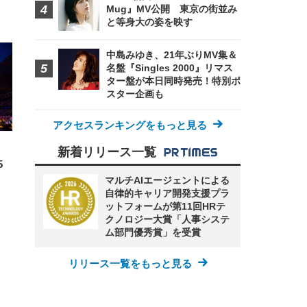
Mug』MV公開 東京の街並み
と等身大の姿を映す
FHD】
ェ
ット
 メ
レギ
 ゲ
ーサ
ンチ
中島みゆき、21年ぶりMV集＆
 ガ
 (3
回
名盤『Singles 2000』リマス
ー)
ンパ
ター盤が本日同時発売！特別ポ
高さ
スター企画も
 在
アクセスランキングをもっと見る
新着リリース一覧
5
マルチAIエージェントによる
自律的キャリア開発支援プラ
ットフォームが第11回HRテ
クノロジー大賞「人事システ
ム部門優秀賞」を受賞
リリース一覧をもっと見る