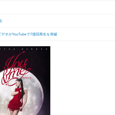
出
クビデオがYouTubeで7億回再生を突破