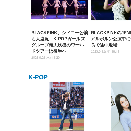
BLACKPINK、シドニー公演
BLACKPINKのJEN
も大盛況！K-POPガールズ
メルボルン公演中に
グループ最大規模のワール
良で途中退場
ドツアーは後半へ
2023.6.12(月) 18:19
2023.6.21(水) 11:29
K-POP