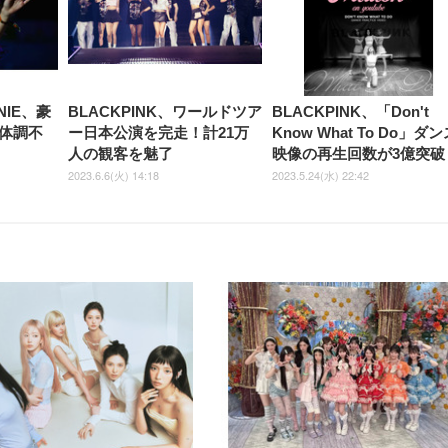
NIE、豪
BLACKPINK、ワールドツア
BLACKPINK、「Don't
体調不
ー日本公演を完走！計21万
Know What To Do」ダ
人の観客を魅了
映像の再生回数が3億突破
2023.6.6(火) 14:18
2023.5.24(水) 22:42