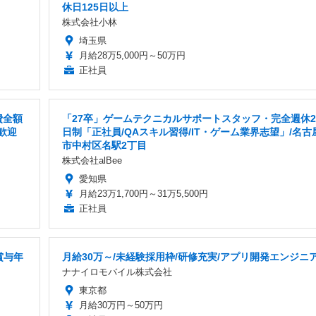
休日125日以上
株式会社小林
埼玉県
月給28万5,000円～50万円
正社員
費全額
「27卒」ゲームテクニカルサポートスタッフ・完全週休2
歓迎
日制「正社員/QAスキル習得/IT・ゲーム業界志望」/名古
市中村区名駅2丁目
株式会社alBee
愛知県
月給23万1,700円～31万5,500円
正社員
賞与年
月給30万～/未経験採用枠/研修充実/アプリ開発エンジニ
ナナイロモバイル株式会社
東京都
月給30万円～50万円