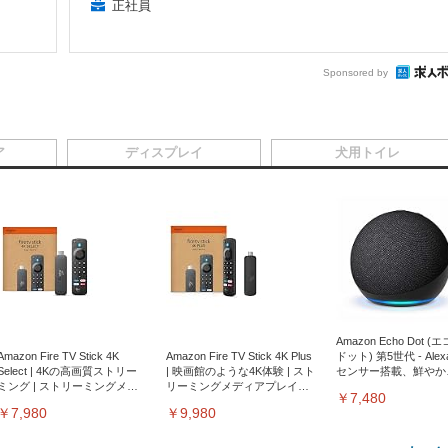
正社員
Sponsored by
ア
ディスプレイ
犬用トイレ
Amazon Echo Dot (
Amazon Fire TV Stick 4K
Amazon Fire TV Stick 4K Plus
ドット) 第5世代 - Ale
Select | 4Kの高画質ストリー
| 映画館のような4K体験 | スト
センサー搭載、鮮やか
ミング | ストリーミングメデ
リーミングメディアプレイヤ
サウンド｜チャコール
￥7,480
ィアプレイヤー
ー
￥7,980
￥9,980