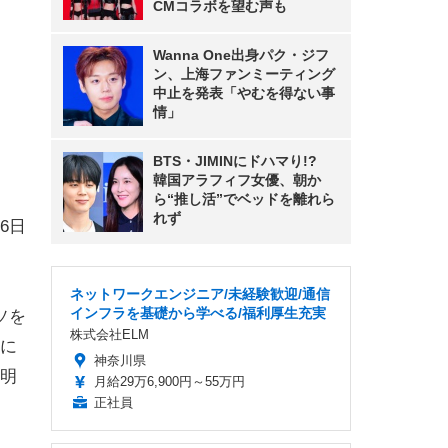
CMコラボを望む声も
Wanna One出身パク・ジフ
ン、上海ファンミーティング
中止を発表「やむを得ない事
情」
BTS・JIMINにドハマり!?
韓国アラフィフ女優、朝か
ら“推し活”でベッドを離れら
れず
6日
ネットワークエンジニア/未経験歓迎/通信
インフラを基礎から学べる/福利厚生充実
ソを
株式会社ELM
に
神奈川県
明
月給29万6,900円～55万円
正社員