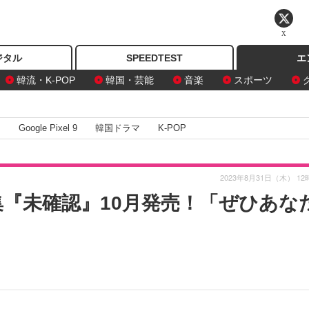
X
ジタル
SPEEDTEST
エ
韓流・K-POP
韓国・芸能
音楽
スポーツ
I
Google Pixel 9
韓国ドラマ
K-POP
2023年8月31日（木） 12
集『未確認』10月発売！「ぜひあな