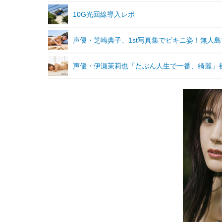
10G光回線導入レポ
声優・芝崎典子、1st写真集でビキニ姿！無人
声優・伊瀬茉莉也「たぶん人生で一番、綺麗」初