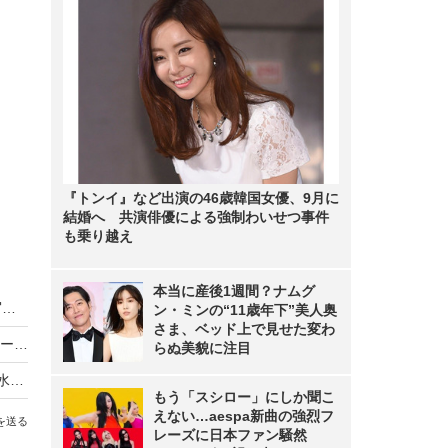
『トンイ』など出演の46歳韓国女優、9月に
結婚へ 共演俳優による強制わいせつ事件
も乗り越え
本当に産後1週間？ナムグ
アイドルグループ『zanka』のMiinaがデジタル写真集で初水着グラビア！
ン・ミンの“11歳年下”美人奥
さま、ベッド上で見せた変わ
峰島こまきが電撃復活ビキニ！石浜芽衣はセクシーマーメイド姿を披露！『FLASH』最新号
らぬ美貌に注目
"可愛いすぎるミスマリン”一ノ瀬のこ、爽やかな水色ランジェリー姿を披露！
もう「スシロー」にしか聞こ
えない…aespa新曲の強烈フ
を送る
レーズに日本ファン騒然