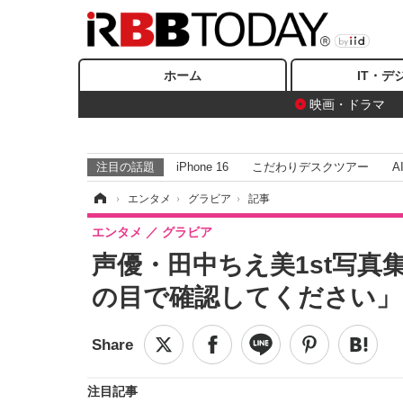
ホーム
IT・デ
映画・ドラマ
注目の話題
iPhone 16
こだわりデスクツアー
A
ホーム
›
エンタメ
›
グラビア
›
記事
エンタメ
グラビア
声優・田中ちえ美1st写真
の目で確認してください」
注目記事