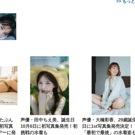
>> もっ
【整備済み品】Dell
【MiniLED/24.5inch/280Hz/
正品】27"ゲーミングモ
ANDWINT オフィスチ
アイリスオーヤマ ペ
Sezlife オフィスチェア デスク
ネオ・ルーライフ ネオ・オム
E2724HS 27インチ 液晶モ
Sezlife オフィスチェア デスク
Smart Basic(スマートベーシ
GRAPHT THE SHOOTER
ー DualSense 充電フッ
ア デスクチェア 肘なし
シーツ 超厚型 お徳用 
チェア 疲れない テレワーク
ツ L 中型犬用 26枚入り 単品
ニター フル
チェア 疲れない テレワーク
ック) 【Amazon.co.jp限定】
Gaming Monitor 24” Essential
き（CFI-ZDM1J）
ッシュ 通気性 ランバ
ュラー 200枚入
チェア 強化バックレスト 30
HD（1920×1080）VA 非光
チェア 強化バックレスト 30度
Smart Basic アイリスオーヤマ
ーミングモニター QD 24.5イ
ポート付き 腰サポート
【Amazon.co.jp限定】
￥1,800
￥15,800
￥34,980
9,979
度ロッキング機能 人間工学 椅
沢 HDMI/DisplayPort/VGA
ロッキング機能 人間工学 椅子
ペットシーツ 超厚型 お徳用
￥4,139
￥3,731
1ms FHD 量子ドット 残像低減
ス圧無段階昇降 360度
￥7,680
￥7,680
￥3,670
子 腰サポート 90度跳ね上げ
スピーカー内蔵 高さ調整 ス
腰サポート 90度跳ね上げ式ア
ワイド 100枚入 (x 1) (ケース
年保証 | 輝点保証 | 日本メーカ
転 キャスター付き コ
式アームレスト 3Dヘッドレス
イベル VESA対応
ームレスト 3Dヘッドレスト
販売)
クト 幅52×奥行58.5×
ト ハンガー付き 高反発クッシ
ComfortView ビジネス向け
ハンガー付き 高反発クッショ
84～96cm テレワーク
ョン PCチェア 通気性メッシ
ン PCチェア 通気性メッシュ
宅勤務 ブラック
ュ ゲーミング/勉強/事務用 お
ゲーミング/勉強/事務用 おし
しゃれ パソコンチェア (ブラ
ゃれ パソコンチェア (ホワイ
ック)
ト)
たぶん
声優・田中ちえ美、誕生日
声優・大橋彩香、29歳誕
初写真
10月6日に初写真集発売！初
日に1st写真集発売決定！
デーに発
挑戦の水着も
「最初で最後」の水着姿