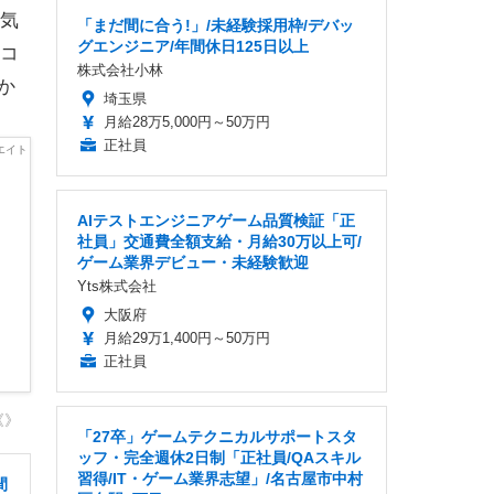
気
「まだ間に合う!」/未経験採用枠/デバッ
グエンジニア/年間休日125日以上
コ
株式会社小林
か
埼玉県
月給28万5,000円～50万円
正社員
AIテストエンジニアゲーム品質検証「正
社員」交通費全額支給・月給30万以上可/
ゲーム業界デビュー・未経験歓迎
Yts株式会社
大阪府
月給29万1,400円～50万円
正社員
《》
「27卒」ゲームテクニカルサポートスタ
ッフ・完全週休2日制「正社員/QAスキル
習得/IT・ゲーム業界志望」/名古屋市中村
間