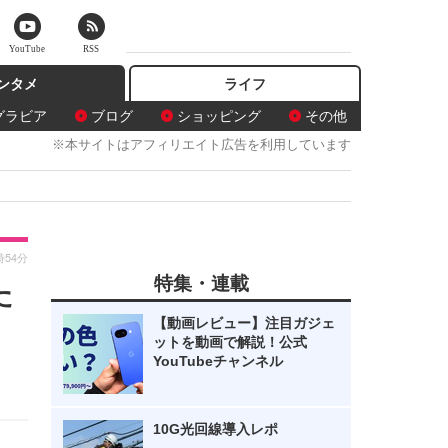
YouTube
RSS
ンタメ
ライフ
グラビア
ブログ
ショッピング
その他
※本サイトはアフィリエイト広告を利用しています
時54分
特集・連載
た
【動画レビュー】注目ガジェ
ットを動画で解説！公式
YouTubeチャンネル
10G光回線導入レポ