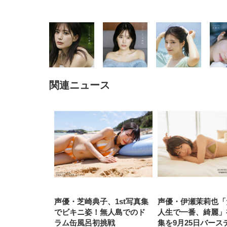
関連ニュース
EIZO ビジネス向けプレミア
EIZO ビジネス向けプレミア
【純
[EdoErgo] オフィスチェア 椅
Amazonベーシック ペットシ
SIHOO B100 オフィスチェア
Amazonベーシック ペットシ
ムモニター | FlexScan
ムモニター | FlexScan
ニタ
子 テレワーク 疲れない 跳ね
ーツ 薄型 レギュラー 1回使い
／デスクチェア メッシュチェ
ーツ 厚型 ワイド 42枚x2袋(84
EV3240X-WT | 31.5型4K
EV2740X-WT | 27.0型4K
ク付
上げ式アームレスト コンパク
捨て 無香料 ホワイト 300枚
ア 人間工学 疲れない ブラッ
枚) ホワイト(吸収面:ライトブ
UHD・USB Type-C・ホワイ
UHD・USB Type-C・ホワイ
ト 約105度ロッキング pc 事務
￥105,595
￥109,572
ク
ルー)
￥4
ト
ト
￥5,699
￥3,373
￥27,999
￥3,234
椅子 360度回転 座面昇降 強化
ナイロン樹脂ベース 通気性メ
ッシュ 在宅ワーク H-
WY01(黒網+黒枠+黒足)
声優・芝崎典子、1st写真集
声優・伊瀬茉莉也「
でビキニ姿！無人島でのド
人生で一番、綺麗」
ラム缶風呂初挑戦
集を9月25日バース