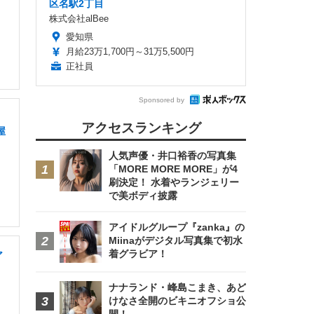
区名駅2丁目
株式会社alBee
愛知県
月給23万1,700円～31万5,500円
正社員
Sponsored by
アクセスランキング
屋
人気声優・井口裕香の写真集
「MORE MORE MORE」が4
刷決定！ 水着やランジェリー
で美ボディ披露
アイドルグループ『zanka』の
Miinaがデジタル写真集で初水
着グラビア！
ア
ナナランド・峰島こまき、あど
けなさ全開のビキニオフショ公