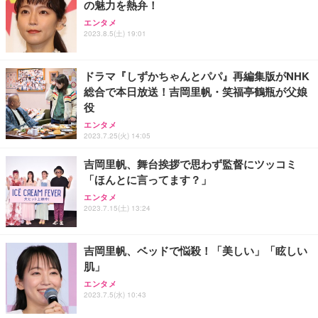
の魅力を熱弁！
ANDWINT オフィスチェア デスクチェア 肘なし メ
【MiniLED/24.5inch/280Hz/FHD】GRAPHT THE S
アイリスオーヤマ ペットシーツ 超厚型 お徳用 レギ
ッシュ 通気性 ランバーサポート付き 腰サポート ガ
HOOTER Gaming Monitor 24” Essential ゲーミン
エンタメ
ュラー 200枚入【Amazon.co.jp限定】
ス圧無段階昇降 360度回転 キャスター付き コンパク
グモニター QD 24.5インチ 1ms FHD 量子ドット 残
2023.8.5(土) 19:01
ト 幅52×奥行58.5×高さ84～96cm テレワーク 在宅
像低減 (3年保証 | 輝点保証 | 日本メーカー)
￥3,731
￥4,139
￥34,980
勤務 ブラック
ドラマ『しずかちゃんとパパ』再編集版がNHK
総合で本日放送！吉岡里帆・笑福亭鶴瓶が父娘
役
エンタメ
2023.7.25(火) 14:05
吉岡里帆、舞台挨拶で思わず監督にツッコミ
「ほんとに言ってます？」
エンタメ
2023.7.15(土) 13:24
吉岡里帆、ベッドで悩殺！「美しい」「眩しい
肌」
エンタメ
2023.7.5(水) 10:43