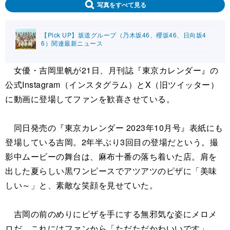
写真をすべて見る
【Pick UP】坂道グループ（乃木坂46、櫻坂46、日向坂4
6）関連最新ニュース
女優・吉岡里帆が21日、月刊誌『東京カレンダー』の
公式Instagram（インスタグラム）とX（旧ツイッター）
に動画に登場してファンを歓喜させている。
同日発売の『東京カレンダー 2023年10月号』表紙にも
登場している吉岡。2年半ぶり3回目の登場だという。撮
影中ムービーの舞台は、麻布十番の落ち着いた店。肩を
出した夏らしい黒ワンピースでアツアツのピザに「美味
しい～」と、素敵な笑顔を見せていた。
吉岡の前のめりにピザを手にする無邪気な姿にメロメ
ロだ。これにはファンから「ただただかわいいです」