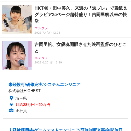
HKT48・田中美久、来週の「週プレ』で表紙＆
グラビア25ページ超特盛り！吉岡里帆以来の快
挙
エンタメ
2023.7.4(火) 12:23
吉岡里帆、女優魂開眼させた映画監督のひとこ
と
エンタメ
2023.6.25(日) 12:39
未経験可/研修充実/システムエンジニア
株式会社HIGHEST
埼玉県
月給28万円～50万円
正社員
未経験採用枠/ゲームテストエンジニア/研修制度充実/年間休日