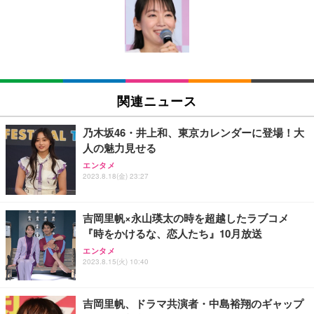
Amazonベーシック ペットシーツ 薄型 レギュラー 1
い 跳ね上げ式アームレスト コンパクト 約105度ロッ
EV3240X-WT | 31.5型4K UHD・USB Type-C・ホワ
回使い捨て 無香料 ホワイト 300枚
キング pc 事務椅子 360度回転 座面昇降 強化ナイロ
イト
ン樹脂ベース 通気性メッシュ 在宅ワーク H-WY01
￥3,373
￥5,699
￥105,595
(黒網+黒枠+黒足)
EIZO ビジネス向けプレミアムモニター | FlexScan
SIHOO B100 オフィスチェア／デスクチェア メッシ
Amazonベーシック ペットシーツ 厚型 ワイド 42枚
EV2740X-WT | 27.0型4K UHD・USB Type-C・ホワ
ュチェア 人間工学 疲れない ブラック
x2袋(84枚) ホワイト(吸収面:ライトブルー)
関連ニュース
イト
￥27,999
￥3,234
￥109,572
乃木坂46・井上和、東京カレンダーに登場！大
人の魅力見せる
Sezlife オフィスチェア デスクチェア 疲れない テレ
【純正品】27"ゲーミングモニター DualSense 充電
ネオ・ルーライフ ネオ・オムツ L 中型犬用 26枚入
エンタメ
ワーク チェア 強化バックレスト 30度ロッキング機
2023.8.18(金) 23:27
フック付き（CFI-ZDM1J）
り 単品
能 人間工学 椅子 腰サポート 90度跳ね上げ式アーム
レスト 3Dヘッドレスト ハンガー付き 高反発クッシ
￥49,979
￥1,800
￥7,680
ョン PCチェア 通気性メッシュ ゲーミング/勉強/事
吉岡里帆×永山瑛太の時を超越したラブコメ
務用 おしゃれ パソコンチェア (ブラック)
『時をかけるな、恋人たち』10月放送
Sezlife オフィスチェア デスクチェア 疲れない テレ
【整備済み品】Dell E2724HS 27インチ 液晶モニタ
Smart Basic(スマートベーシック) 【Amazon.co.jp
エンタメ
ワーク チェア 強化バックレスト 30度ロッキング機
ー フルHD（1920×1080）VA 非光沢 HDMI/DisplayP
限定】 Smart Basic アイリスオーヤマ ペットシーツ
2023.8.15(火) 10:40
能 人間工学 椅子 腰サポート 90度跳ね上げ式アーム
ort/VGA スピーカー内蔵 高さ調整 スイベル VESA対
超厚型 お徳用 ワイド 100枚入 (x 1) (ケース販売)
レスト 3Dヘッドレスト ハンガー付き 高反発クッシ
応 ComfortView ビジネス向け
￥7,680
￥15,800
￥3,670
ョン PCチェア 通気性メッシュ ゲーミング/勉強/事
吉岡里帆、ドラマ共演者・中島裕翔のギャップ
務用 おしゃれ パソコンチェア (ホワイト)