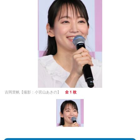
吉岡里帆【撮影：小宮山あきの】
全 1 枚