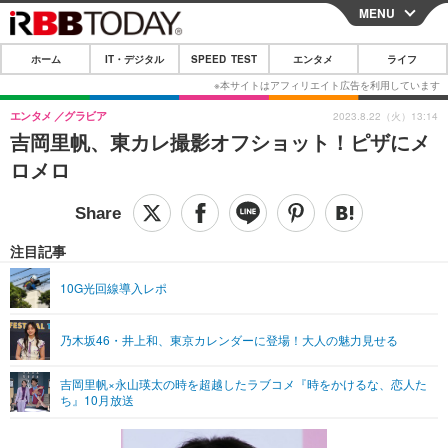
MENU
CLOSE
ホーム
IT・デジタル
SPEED TEST
エンタメ
ライフ
ホーム
IT・デジタル
エンタメ
グラビア
2023.8.22（火）13:14
吉岡里帆、東カレ撮影オフショット！ピザにメ
IT・デジタルTOP
スマートフォン
SPEED TEST
ロメロ
ネタ
ガジェット・ツール
エンタメ
ショッピング
その他
エンタメTOP
映画・ドラマ
ライフ
注目記事
韓流・K-POP
韓国・芸能
ライフTOP
グルメ
リリース一覧
10G光回線導入レポ
音楽
スポーツ
ペット
ショッピング
プッシュ通知の停止方法
乃木坂46・井上和、東京カレンダーに登場！大人の魅力見せる
グラビア
ブログ
その他
吉岡里帆×永山瑛太の時を超越したラブコメ『時をかけるな、恋人た
ショッピング
その他
ち』10月放送