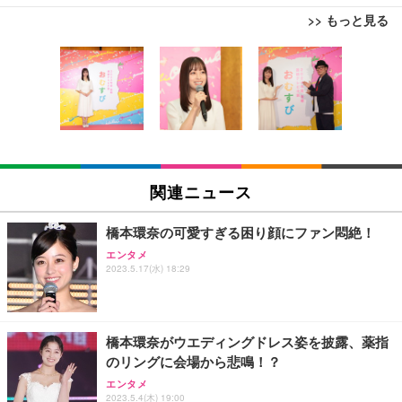
>> もっと見る
[EdoErgo] オフィスチェア 椅子 テレワーク 疲れな
EIZO ビジネス向けプレミアムモニター | FlexScan
Amazonベーシック ペットシーツ 薄型 レギュラー 1
い 跳ね上げ式アームレスト コンパクト 約105度ロッ
EV3240X-WT | 31.5型4K UHD・USB Type-C・ホワ
回使い捨て 無香料 ホワイト 300枚
キング pc 事務椅子 360度回転 座面昇降 強化ナイロ
イト
ン樹脂ベース 通気性メッシュ 在宅ワーク H-WY01
￥3,373
￥5,699
￥105,595
(黒網+黒枠+黒足)
EIZO ビジネス向けプレミアムモニター | FlexScan
SIHOO B100 オフィスチェア／デスクチェア メッシ
Amazonベーシック ペットシーツ 厚型 ワイド 42枚
EV2740X-WT | 27.0型4K UHD・USB Type-C・ホワ
ュチェア 人間工学 疲れない ブラック
x2袋(84枚) ホワイト(吸収面:ライトブルー)
関連ニュース
イト
￥27,999
￥3,234
￥109,572
橋本環奈の可愛すぎる困り顔にファン悶絶！
エンタメ
Sezlife オフィスチェア デスクチェア 疲れない テレ
2023.5.17(水) 18:29
【純正品】27"ゲーミングモニター DualSense 充電
ネオ・ルーライフ ネオ・オムツ L 中型犬用 26枚入
ワーク チェア 強化バックレスト 30度ロッキング機
フック付き（CFI-ZDM1J）
り 単品
能 人間工学 椅子 腰サポート 90度跳ね上げ式アーム
レスト 3Dヘッドレスト ハンガー付き 高反発クッシ
￥49,979
￥1,800
￥7,680
ョン PCチェア 通気性メッシュ ゲーミング/勉強/事
橋本環奈がウエディングドレス姿を披露、薬指
務用 おしゃれ パソコンチェア (ブラック)
のリングに会場から悲鳴！？
Sezlife オフィスチェア デスクチェア 疲れない テレ
【整備済み品】Dell E2724HS 27インチ 液晶モニタ
Smart Basic(スマートベーシック) 【Amazon.co.jp
エンタメ
ワーク チェア 強化バックレスト 30度ロッキング機
ー フルHD（1920×1080）VA 非光沢 HDMI/DisplayP
限定】 Smart Basic アイリスオーヤマ ペットシーツ
2023.5.4(木) 19:00