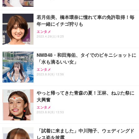
能 人間工学 椅子 腰サポート 90度跳ね上げ式アーム
ort/VGA スピーカー内蔵 高さ調整 スイベル VESA対
超厚型 お徳用 ワイド 100枚入 (x 1) (ケース販売)
レスト 3Dヘッドレスト ハンガー付き 高反発クッシ
応 ComfortView ビジネス向け
￥7,680
￥15,800
￥3,670
ョン PCチェア 通気性メッシュ ゲーミング/勉強/事
若月佑美、橋本環奈に憧れて車の免許取得！毎
務用 おしゃれ パソコンチェア (ホワイト)
年一緒にイチゴ狩りも
ANDWINT オフィスチェア デスクチェア 肘なし メ
【MiniLED/24.5inch/280Hz/FHD】GRAPHT THE S
アイリスオーヤマ ペットシーツ 超厚型 お徳用 レギ
ッシュ 通気性 ランバーサポート付き 腰サポート ガ
HOOTER Gaming Monitor 24” Essential ゲーミン
エンタメ
ュラー 200枚入【Amazon.co.jp限定】
ス圧無段階昇降 360度回転 キャスター付き コンパク
グモニター QD 24.5インチ 1ms FHD 量子ドット 残
2023.4.29(土) 9:25
ト 幅52×奥行58.5×高さ84～96cm テレワーク 在宅
像低減 (3年保証 | 輝点保証 | 日本メーカー)
￥3,731
￥4,139
￥34,980
勤務 ブラック
NMB48・和田海佑、タイでのビキニショットに
「水も滴るいい女」
エンタメ
2023.8.9(水) 13:56
やっと帰ってきた青森の夏！王林、ねぶた祭に
大興奮
エンタメ
2023.8.9(水) 13:53
「試着に来ました」中川翔子、ウェディングド
レス姿を披露