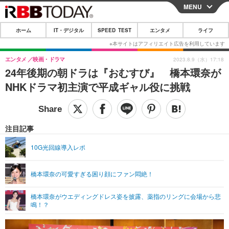
MENU
CLOSE
ホーム
IT・デジタル
SPEED TEST
エンタメ
ライフ
ホーム
IT・デジタル
エンタメ
映画・ドラマ
2023.8.9（水）17:18
24年後期の朝ドラは『おむすび』 橋本環奈が
IT・デジタルTOP
スマートフォン
SPEED TEST
NHKドラマ初主演で平成ギャル役に挑戦
ネタ
ガジェット・ツール
エンタメ
ショッピング
その他
エンタメTOP
映画・ドラマ
ライフ
注目記事
韓流・K-POP
韓国・芸能
ライフTOP
グルメ
リリース一覧
10G光回線導入レポ
音楽
スポーツ
ペット
ショッピング
プッシュ通知の停止方法
橋本環奈の可愛すぎる困り顔にファン悶絶！
グラビア
ブログ
その他
橋本環奈がウエディングドレス姿を披露、薬指のリングに会場から悲
ショッピング
その他
鳴！？