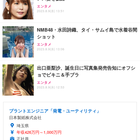
エンタメ
2023.8.9(水) 13:51
NMB48・水田詩織、タイ・サムイ島で水着谷間
ショット
エンタメ
2023.8.9(水) 13:06
出口亜梨沙、誕生日に写真集発売告知にオフシ
ョでビキニ＆手ブラ
エンタメ
2023.8.9(水) 12:53
プラントエンジニア「発電・ユーティリティ」
日本製紙株式会社
埼玉県
年収426万円～1,000万円
正社員