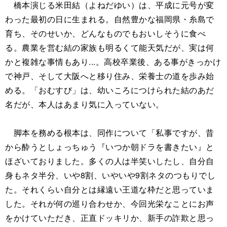
橋本演じる米田結（よねだゆい）は、平成に元号が変
わった最初の日に生まれる。自然豊かな福岡県・糸島で
育ち、そのせいか、どんなものでもおいしそうに食べ
る。農業を営む結の家族も明るくて能天気だが、実は何
かと複雑な事情もあり...。高校卒業後、ある事がきっかけ
で神戸、そして大阪へと移り住み、栄養士の道を歩み始
める。「おむすび」は、幼いころにつけられた結のあだ
名だが、本人はあまり気に入っていない。
脚本を務める根本は、同作について「私事ですが、昔
から酔うとしょっちゅう『いつか朝ドラを書きたい』と
ほざいておりました。多くの人は半笑いしたし、自分自
身もネタ半分、いや8割、いやいや9割ネタのつもりでし
た。それくらい自分とは縁遠い王道な枠だと思っていま
した。それが何の巡り合わせか、今回光栄なことにお声
をかけていただき、正直ドッキリか、新手の詐欺と思っ