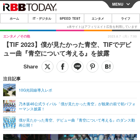
MENU
CLOSE
ホーム
IT・デジタル
SPEED TEST
エンタメ
ライフ
ホーム
IT・デジタル
エンタメ
その他
2023.8.7（月）7:00
【TIF 2023】僕が見たかった青空、TIFでデビ
IT・デジタルTOP
スマートフォン
SPEED TEST
ュー曲『青空について考える』を披露
ネタ
ガジェット・ツール
エンタメ
ショッピング
その他
エンタメTOP
映画・ドラマ
ライフ
注目記事
韓流・K-POP
韓国・芸能
ライフTOP
グルメ
リリース一覧
10G光回線導入レポ
音楽
スポーツ
ペット
ショッピング
プッシュ通知の停止方法
乃木坂46公式ライバル「僕が見たかった青空」が観衆の前で初パフォ
ーマンス披露！
グラビア
ブログ
その他
僕が見たかった青空、デビュー曲『青空について考える』のダンス動
ショッピング
その他
画公開！