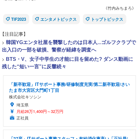
《竹内みちまろ》
TIF2023
エンタメトピックス
トップトピックス
【注目記事】
>
韓国YGエンタ社屋を襲撃したのは日本人...ゴルフクラブで
出入口の一部を破損、警察が経緯を調査へ
>
BTS・V、女子中学生の才能に目を留めた? ダンス動画に
残した“短い一言”に反響続々
「新卒歓迎」ITサポート事務/研修制度充実/第二新卒歓迎/さい
たま市大宮区大門町1丁目
株式会社キソシン
埼玉県
月給26万1,400円～32万円
正社員
「27卒」ITサポート事務スタッフ・有給消化率高い「正社員/