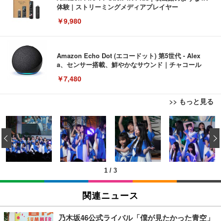
体験 | ストリーミングメディアプレイヤー
￥9,980
Amazon Echo Dot (エコードット) 第5世代 - Alex
a、センサー搭載、鮮やかなサウンド｜チャコール
￥7,480
>> もっと見る
[EdoErgo] オフィスチェア 椅子 テレワーク 疲れな
EIZO ビジネス向けプレミアムモニター | FlexScan
Amazonベーシック ペットシーツ 薄型 レギュラー 1
い 跳ね上げ式アームレスト コンパクト 約105度ロッ
EV3240X-WT | 31.5型4K UHD・USB Type-C・ホワ
‹
回使い捨て 無香料 ホワイト 300枚
キング pc 事務椅子 360度回転 座面昇降 強化ナイロ
イト
ン樹脂ベース 通気性メッシュ 在宅ワーク H-WY01
￥3,373
￥5,699
￥105,595
(黒網+黒枠+黒足)
1
/
3
EIZO ビジネス向けプレミアムモニター | FlexScan
SIHOO B100 オフィスチェア／デスクチェア メッシ
Amazonベーシック ペットシーツ 厚型 ワイド 42枚
EV2740X-WT | 27.0型4K UHD・USB Type-C・ホワ
ュチェア 人間工学 疲れない ブラック
x2袋(84枚) ホワイト(吸収面:ライトブルー)
関連ニュース
イト
￥27,999
￥3,234
￥109,572
乃木坂46公式ライバル「僕が見たかった青空」