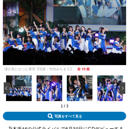
僕が見たかった青空【写真：竹内みちまろ】
全 10 枚
‹
1
/
3
写真をすべて見る
乃木坂46の公式ライバルで8月30日にCDデビューする