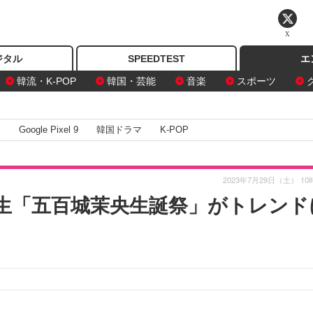
X
ジタル
SPEEDTEST
エ
韓流・K-POP
韓国・芸能
音楽
スポーツ
I
Google Pixel 9
韓国ドラマ
K-POP
2023年7月29日（土） 10
期生「五百城茉央生誕祭」がトレンド