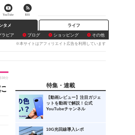
YouTube
RSS
ンタメ
ライフ
グラビア
ブログ
ショッピング
その他
※本サイトはアフィリエイト広告を利用しています
時38分
特集・連載
に
【動画レビュー】注目ガジェ
ットを動画で解説！公式
YouTubeチャンネル
10G光回線導入レポ