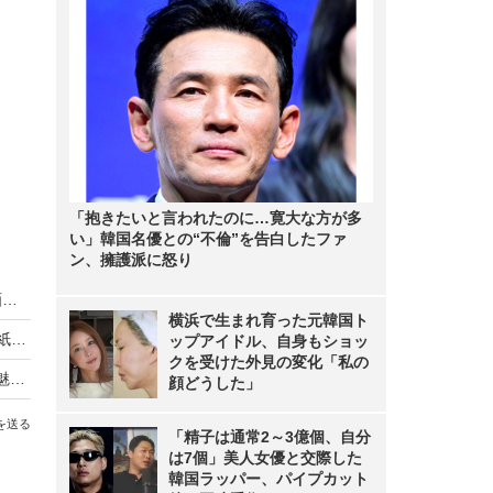
「抱きたいと言われたのに…寛大な方が多
い」韓国名優との“不倫”を告白したファ
ン、擁護派に怒り
乃木坂46・中西アルノ、どんくさすぎる浴衣動画にネット「相変わらず」「嘘でしょ…」
横浜で生まれ育った元韓国ト
乃木坂46・賀喜遥香が5年ぶりに『週チャン』表紙！“大人になった私”を披露
ップアイドル、自身もショッ
クを受けた外見の変化「私の
乃木坂46・小川彩が高校卒業後初表紙！“19歳の魅力”が詰まった大人のグラビア
顔どうした」
を送る
「精子は通常2～3億個、自分
は7個」美人女優と交際した
韓国ラッパー、パイプカット