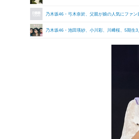
乃木坂46・弓木奈於、父親が娘の人気にファン
乃木坂46・池田瑛紗、小川彩、川﨑桜、5期生3