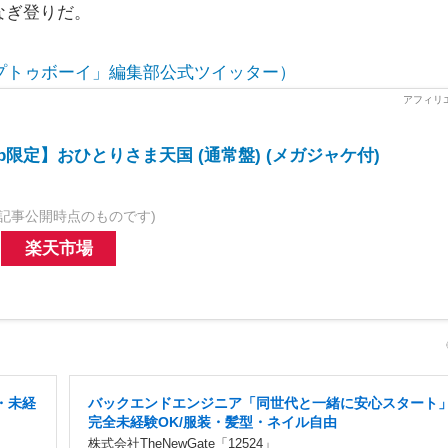
なぎ登りだ。
プトゥボーイ」編集部公式ツイッター）
o.jp限定】おひとりさま天国 (通常盤) (メガジャケ付)
記事公開時点のものです)
楽天市場
・未経
バックエンドエンジニア「同世代と一緒に安心スタート」
完全未経験OK/服装・髪型・ネイル自由
株式会社TheNewGate「12524」