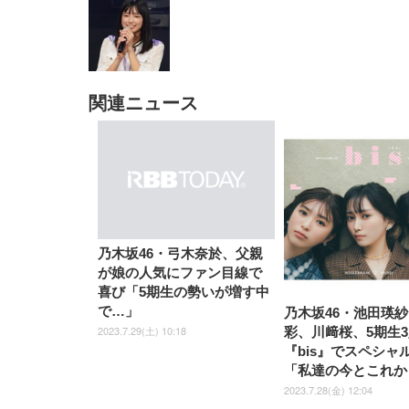
関連ニュース
EIZO ビジネス向けプレミア
EIZO ビジネス向けプレミア
【純
[EdoErgo] オフィスチェア 椅
Amazonベーシック ペットシ
SIHOO B100 オフィスチェア
Amazonベーシック ペットシ
ムモニター | FlexScan
ムモニター | FlexScan
ニタ
子 テレワーク 疲れない 跳ね
ーツ 薄型 レギュラー 1回使い
／デスクチェア メッシュチェ
ーツ 厚型 ワイド 42枚x2袋(84
EV3240X-WT | 31.5型4K
EV2740X-WT | 27.0型4K
ク付
上げ式アームレスト コンパク
捨て 無香料 ホワイト 300枚
ア 人間工学 疲れない ブラッ
枚) ホワイト(吸収面:ライトブ
UHD・USB Type-C・ホワイ
UHD・USB Type-C・ホワイ
ト 約105度ロッキング pc 事務
￥105,595
￥109,572
ク
ルー)
￥4
ト
ト
￥5,699
￥3,373
￥27,999
￥3,234
椅子 360度回転 座面昇降 強化
ナイロン樹脂ベース 通気性メ
ッシュ 在宅ワーク H-
WY01(黒網+黒枠+黒足)
乃木坂46・弓木奈於、父親
が娘の人気にファン目線で
喜び「5期生の勢いが増す中
で…」
乃木坂46・池田瑛
2023.7.29(土) 10:18
彩、川﨑桜、5期生
『bis』でスペシャ
「私達の今とこれか
2023.7.28(金) 12:04