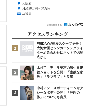
大阪府
月給28万円～34万円
正社員
Sponsored by
アクセスランキング
FRIDAYが熱愛スクープ予告！
大河女優とシンガーソングライ
ター組み合わせにネットで憶測
広がる
木村了、妻・奥菜恵の誕生日祝
福ショットを公開！「素敵な家
族」「ラブラブ」と反響
中村アン、スポーティー＆セク
シーなボディ公開！「理想の
体」についても言及