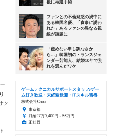
後に再建手術
ファンとの不倫疑惑の渦中に
ある韓国名優、「食事に誘わ
れた」あるファンの異なる視
線が話題に
「産めない申し訳なさか
ら…」韓国初のトランスジェ
ンダー芸能人、結婚10年で別
れを選んだワケ
ー
ゲームテクニカルサポートスタッフ/ゲー
り
ム好き歓迎・未経験歓迎・ITスキル習得
株式会社Creer
けツ
東京都
月給27万9,400円～55万円
正社員
ド