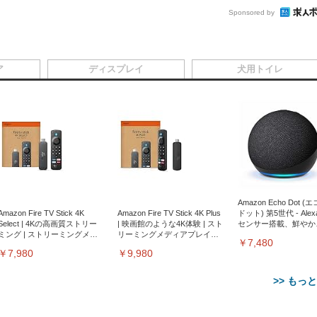
Sponsored by
ア
ディスプレイ
犬用トイレ
Amazon Echo Dot (
Amazon Fire TV Stick 4K
Amazon Fire TV Stick 4K Plus
ドット) 第5世代 - Ale
Select | 4Kの高画質ストリー
| 映画館のような4K体験 | スト
センサー搭載、鮮やか
ミング | ストリーミングメデ
リーミングメディアプレイヤ
サウンド｜チャコール
￥7,480
ィアプレイヤー
ー
￥7,980
￥9,980
>> もっ