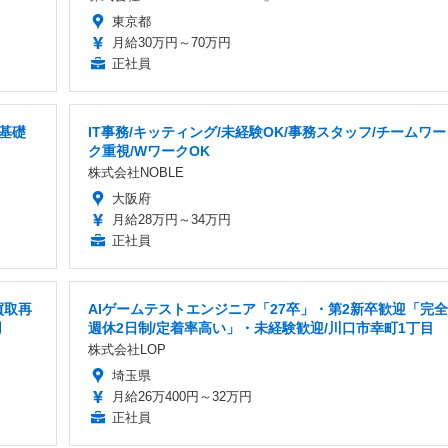
東京都
月給30万円～70万円
正社員
基礎
IT事務/キッティング/未経験OK/事務スタッフ/チームワー
ク重視/WワークOK
株式会社NOBLE
大阪府
月給28万円～34万円
正社員
買取再
AIゲームテストエンジニア「27卒」・第2新卒歓迎「完全
用
週休2日制/定着率高い」・未経験歓迎/川口市幸町1丁目
株式会社LOP
埼玉県
月給26万400円～32万円
正社員