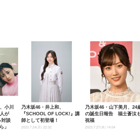
【整備済み品】Dell
【MiniLED/24.5inch/280Hz/
正品】27"ゲーミングモ
ANDWINT オフィスチ
アイリスオーヤマ ペ
Sezlife オフィスチェア デスク
ネオ・ルーライフ ネオ・オム
E2724HS 27インチ 液晶モ
Sezlife オフィスチェア デスク
Smart Basic(スマートベーシ
GRAPHT THE SHOOTER
ー DualSense 充電フッ
ア デスクチェア 肘なし
シーツ 超厚型 お徳用 
チェア 疲れない テレワーク
ツ L 中型犬用 26枚入り 単品
ニター フル
チェア 疲れない テレワーク
ック) 【Amazon.co.jp限定】
Gaming Monitor 24” Essential
き（CFI-ZDM1J）
ッシュ 通気性 ランバ
ュラー 200枚入
チェア 強化バックレスト 30
HD（1920×1080）VA 非光
チェア 強化バックレスト 30度
Smart Basic アイリスオーヤマ
ーミングモニター QD 24.5イ
ポート付き 腰サポート
【Amazon.co.jp限定】
￥1,800
￥15,800
￥34,980
9,979
度ロッキング機能 人間工学 椅
沢 HDMI/DisplayPort/VGA
ロッキング機能 人間工学 椅子
ペットシーツ 超厚型 お徳用
￥4,139
￥3,731
1ms FHD 量子ドット 残像低減
ス圧無段階昇降 360度
￥7,680
￥7,680
￥3,670
子 腰サポート 90度跳ね上げ
スピーカー内蔵 高さ調整 ス
腰サポート 90度跳ね上げ式ア
ワイド 100枚入 (x 1) (ケース
年保証 | 輝点保証 | 日本メーカ
転 キャスター付き コ
式アームレスト 3Dヘッドレス
イベル VESA対応
ームレスト 3Dヘッドレスト
販売)
クト 幅52×奥行58.5×
ト ハンガー付き 高反発クッシ
ComfortView ビジネス向け
ハンガー付き 高反発クッショ
84～96cm テレワーク
ョン PCチェア 通気性メッシ
ン PCチェア 通気性メッシュ
宅勤務 ブラック
ュ ゲーミング/勉強/事務用 お
ゲーミング/勉強/事務用 おし
しゃれ パソコンチェア (ブラ
ゃれ パソコンチェア (ホワイ
ック)
ト)
紗、小川
乃木坂46・井上和、
乃木坂46・山下美月、24
3人が
『SCHOOL OF LOCK!』講
の誕生日報告 福士蒼汰
ル対談
師として初登場！
祝福
ら」
2023.7.24(月) 22:32
2023.7.27(木) 14:04