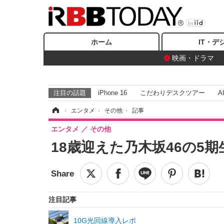
ホーム
IT・デ
映画・ドラマ
注目の話題
iPhone 16
こだわりデスクツアー
A
ホーム
›
エンタメ
›
その他
›
記事
エンタメ
その他
18歳迎えた乃木坂46の5
注目記事
10G光回線導入レポ